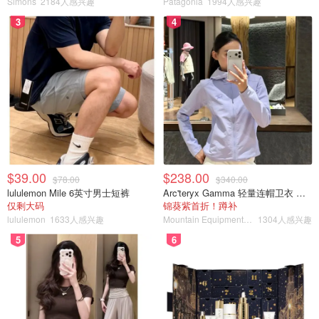
Simons
2184人感兴趣
Patagonia
1994人感兴趣
3
4
$39.00
$238.00
$78.00
$340.00
lululemon Mile 6英寸男士短裤
Arc'teryx Gamma 轻量连帽卫衣 女款
仅剩大码
锦葵紫首折！蹲补
lululemon
1633人感兴趣
Mountain Equipment Company
1304人感兴趣
5
6