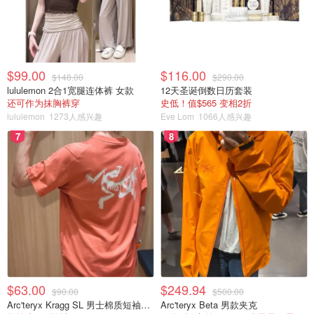
$99.00
$116.00
$148.00
$290.00
lululemon 2合1宽腿连体裤 女款
12天圣诞倒数日历套装
还可作为抹胸裤穿
史低！值$565 变相2折
lululemon
1273人感兴趣
Eve Lom
1066人感兴趣
7
8
$63.00
$249.94
$90.00
$500.00
Arc'teryx Kragg SL 男士棉质短袖T恤
Arc'teryx Beta 男款夹克