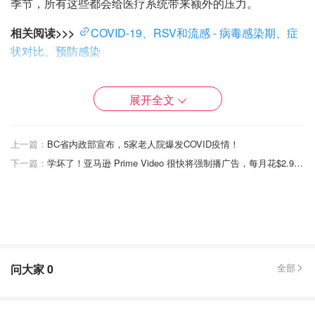
季节，所有这些都会给医疗系统带来额外的压力。
相关阅读>>>
COVID-19、RSV和流感 - 病毒感染期、症
状对比、预防感染
什么时候接种加强针？
展开全文
加强注射应在上次接种 COVID 疫苗或感染 SARS-CoV-2 后
至少六个月后进行。
上一篇：
BC省内政部宣布，5家老人院爆发COVID疫情！
相关阅读>>>
安省公布2023秋季疫苗计划 - 9月流感疫
下一篇：
学坏了！亚马逊 Prime Video 很快将强制播广告，每月花$2.99可以去掉！
苗，COVID强化剂很快到货，RSV接种更方便！
老年人是否需要接种新COVID-19加强剂？
隶属于加拿大公共卫生署的国家免疫咨询委员会建议65岁或
以上的高危人群接受加强免疫。这类人群还包括孕妇、长期
问大家
0
全部
护理院的住户以及患有潜在疾病从而更容易受到感染的人。
高危人群还包括来自土著和种族化社区的人以及提供基本社