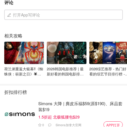
评论
区服务的人。
打开App写评论
身体健康的高年级学生是否应该接种新COVID-
19强化剂？
相关攻略
由于病毒会不断变异，而且我们通过自然感染或接种疫苗获
得的免疫力不会超过六个月，因此加拿大卫生部建议上次接
种疫苗或感染 COVID 超过六个月的人接种一次加强剂。
孩子需要接种新的加强剂吗？
荷兰弟重返大银幕‼️《蜘
2026韩国电影推荐 | 最
2026综艺推荐 - 热门好
蛛侠：崭新之日》🕷️北
新好看的韩国电影排行
看的综艺节目排行榜 - 
加拿大卫生部建议为 5 到 17 岁的儿童提供加强接种。对于
美热映中❣️阵容豪华✨🤩
榜，必看盘点！8月最
月最新:《​​披荆斩棘
5-11 岁年龄组的儿童，建议在初次接种后只加强一次接
新！(持续更新）
2026》回归啦
种。
折扣排行榜
对于有潜在疾病的儿童（包括免疫力低下的儿童），如果他
Simons 大降 | 麂皮乐福$59(原$190)、床品套
装$19
们可能更容易感染COVID，则更强烈建议加强接种。
1.5折起 北极狐腰包$29
加拿大卫生部建议 6 个月至 4 岁的儿童接种 COVID 疫苗。
0
Simons加拿大官网
APP打开