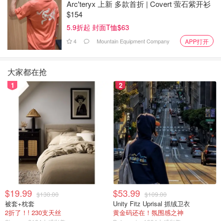
化，但这些变化通常很小，疫苗仍然有效。
Arc'teryx 上新 多款首折 | Covert 萤石紫开衫
$154
Njoo 建议说，到一定时候，我们就会按照一个也许不是季
5.9折起 封面T恤$63
节性的、而是定期的计划来注射加强针，以预防最新的、最
4
Mountain Equipment Company
APP打开
流行的 SARS-CoV-2 株。
来源：
thestar
封面：torstensimon from Pixabay
大家都在抢
1
2
2023加拿大疫情 - 新COVID-19亚变种
成加拿大主要毒株！安省处于呼吸道
感染季节中期！
加拿大省钱君
373.6w
1720
BC省内政部宣布，5家老人院爆发
COVID疫情！
$19.99
$53.99
$130.00
$109.00
是momo酱
1381
被套+枕套
Unity Fitz Uprisal 抓绒卫衣
2折了！! 230支天丝
黄金码还在！氛围感之神