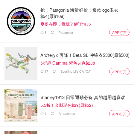
目前含有 XBB.1.5 的加强型疫苗仍能对最新菌株产生更好
的免疫反应。
抢！Patagonia 海量好价！爆款logo卫衣
$54(原$109)
是否还需要每年接种强化针？
夏促在即，戳我了解详情>>
8
Patagonia
APP打开
虽然 COVID 已不再是全球大流行病，但它几乎肯定会成为
地方病，就像流感一样，常年潜伏在人们的生活中。这意味
着，像流感一样，研究人员每年都会根据当时最流行的毒株
Arc'teryx 再降！Beta SL 冲锋衣$300(原$500)
开发新的强化疫苗。
5折起 Gamma 紫色夹克$238
研究人员尚未确定 COVID 是否与流感一样具有季节性，流
17
Sporting Life CA (CA)
APP打开
感在秋冬季节爆发，但大多数加拿大人在这些季节所处的环
境--在室内与他人相处的时间更长--有利于病毒的传播。
Stanley1913 日常通勤必备 真的越用越喜欢
由于病毒的变异速度相对较快，就像流感疫苗一样，当新的
5.5折！金珊瑚色$29(原$52)
COVID 疫苗被开发、批准和分发时，它们可能会稍稍落后
于时代，新的病毒株可能会流行起来。
1
Amazon.ca
APP打开
幸运的是，虽然这两种病毒都会在研制疫苗的过程中发生变