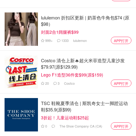
从最新的疫苗开始，该年龄组的儿童可以接种加强剂。
它与以前的疫苗有何不同？
lululemon 折扣区更新 | 奶茶色牛角包$74 (原
$98）
加拿大卫生部批准的最新疫苗是单价疫苗。以前的疫苗是二
封面2合1阔腿裤$99
价疫苗，即疫苗中含有少量 SARS-CoV-2 原始毒株和最新
999+
1333
lululemon
APP打开
毒株。但目前，最新的病毒株已非常普遍，原始病毒株已很
少出现。疫苗中已不再需要这种病毒。
Costco 清仓上新🔥超火米菲造型儿童沙发
目前的疫苗对最新的冠状病毒株有效吗？
$79.97(原$129.99)
Lego F1造型36件套$99(原$159)
目前最流行的 SARS-CoV2 株系（导致 COVID 的病毒）是
20
3
Costco
APP打开
EG.5。
虽然 EG.5 毒株很快就在 COVID 领域占据了一席之地，但
TSC 鞋靴夏季清仓 | 斯凯奇女士一脚蹬运动
它与它的前辈 XBB.1.5 毒株非常相似，而最新的疫苗就是
鞋$35.9(原$99)
用 XBB.1.5 毒株生产的。
3折起！儿童运动鞋$25起
0
The Shoe Company CA (CA)
APP打开
目前仍在研究它的症状，但专家们相信，与早期疫苗相比，