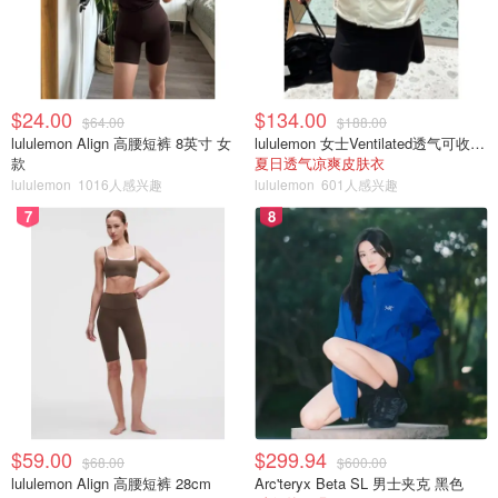
$24.00
$134.00
$64.00
$188.00
lululemon Align 高腰短裤 8英寸 女
lululemon 女士Ventilated透气可收纳跑步夹克
款
夏日透气凉爽皮肤衣
lululemon
1016人感兴趣
lululemon
601人感兴趣
7
8
$59.00
$299.94
$68.00
$600.00
lululemon Align 高腰短裤 28cm
Arc'teryx Beta SL 男士夹克 黑色