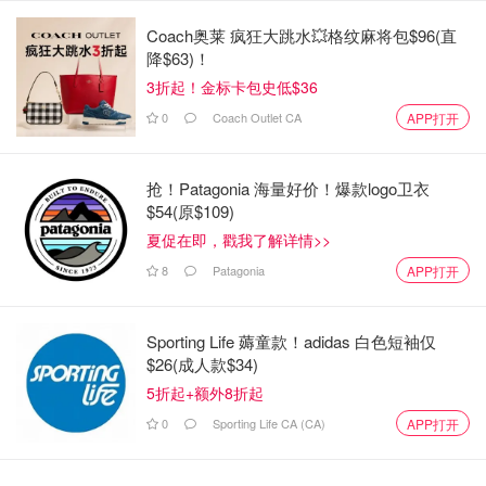
人的多。因此，我们希望看到更多的信息。"
Coach奥莱 疯狂大跳水💥格纹麻将包$96(直
尼贾尔是在萨里的古德瓦拉停车场被两名蒙面枪手射杀的。
降$63)！
不列颠哥伦比亚省和锡克教社区领导人声称，印度政府与此
3折起！金标卡包史低$36
案有关。
0
Coach Outlet CA
APP打开
凶杀案调查人员尚未逮捕任何与他的被害有关的人，也未说
明杀人动机。
抢！Patagonia 海量好价！爆款logo卫衣
$54(原$109)
凶杀案综合调查组称，这起谋杀案有三名嫌疑人：两名 "戴
夏促在即，戳我了解详情>>
着面罩的身材魁梧的男子"，有人看到他们徒步逃离现场，
8
Patagonia
APP打开
还有一人在停在几个街区外的一辆逃逸车内等候。
凶杀案调查组在周一的一份声明中说，他们知道特鲁多关于
Sporting Life 薅童款！adidas 白色短袖仅
"正在进行的积极调查 "的评论，但由于调查组仍在继续收集
$26(成人款$34)
证据，因此不会对具体细节发表评论。
5折起+额外8折起
蒂莫西-皮耶罗蒂（Timothy Pierotti）中士说："这仍然是凶
0
Sporting Life CA (CA)
APP打开
杀案综合调查组（IHIT）的优先调查事项，我们已经并将继
续与当地、省和国家警察机构及合作伙伴密切合作，以推进