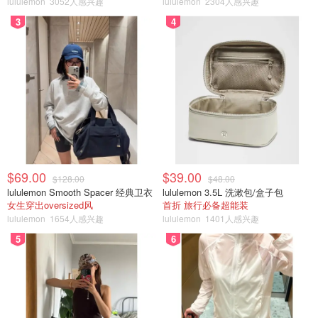
供2640万加元帮多伦多难民解决在住
lululemon
3052人感兴趣
lululemon
2304人感兴趣
房！
3
4
是momo酱
1103
危！加拿大BMO将关闭汽车贷款业
务，导致大裁员！
OOliviaZZ
3948
1
$69.00
$39.00
$128.00
$48.00
突发！多伦多两所学校因匿名威胁而
lululemon Smooth Spacer 经典卫衣
lululemon 3.5L 洗漱包/盒子包
被封锁！
女生穿出oversized风
首折 旅行必备超能装
lululemon
1654人感兴趣
lululemon
1401人感兴趣
是momo酱
5
6
1152