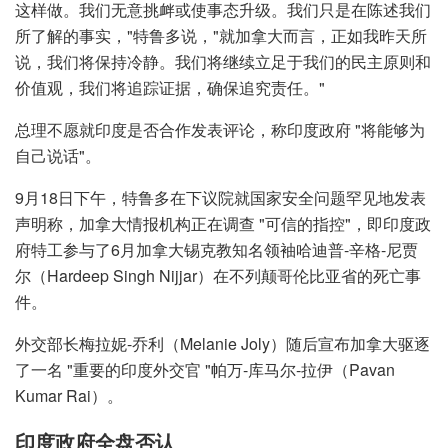
这样做。我们无意挑衅或使事态升级。我们只是在陈述我们
所了解的事实，"特鲁多说，"就加拿大而言，正如我昨天所
说，我们将保持冷静。我们将继续立足于我们的民主原则和
价值观，我们将追踪证据，确保追究责任。"
总理不愿就印度是否合作发表评论，称印度政府 "将能够为
自己说话"。
9月18日下午，特鲁多在下议院就国家安全问题罕见地发表
声明称，加拿大情报机构正在调查 "可信的指控"，即印度政
府特工参与了6月加拿大锡克教知名领袖哈迪普-辛格-尼贾
尔（Hardeep Singh Nijjar）在不列颠哥伦比亚省的死亡事
件。
外交部长梅拉妮-乔利（Melanie Joly）随后宣布加拿大驱逐
了一名 "重要的印度外交官 "帕万-库马尔-拉伊（Pavan
Kumar Rai）。
印度政府全盘否认