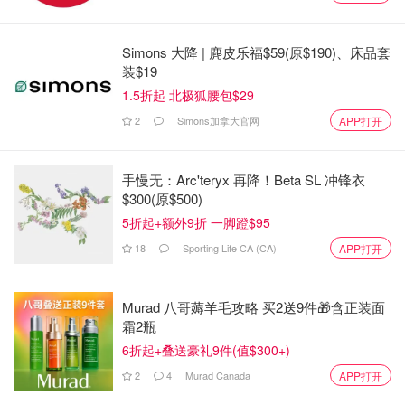
特鲁多指控谋杀阴谋
Simons 大降 | 麂皮乐福$59(原$190)、床品套
在9月19日上午的内阁会议上，当被问及加拿大政府为何要
装$19
公开这一指控时，特鲁多说，自今年夏天以来，官员们一直
1.5折起 北极狐腰包$29
与情报机构密切合作，"确保我们有坚实的基础来了解发生
2
Simons加拿大官网
APP打开
了什么"。
在 G20 峰会期间，特鲁多直接向盟友和印度提出此事，并
手慢无：Arc'teryx 再降！Beta SL 冲锋衣
表示他认为加拿大人有 "知情权"。
$300(原$500)
5折起+额外9折 一脚蹬$95
反对党迅速联合起来，对这一涉嫌侮辱加拿大主权的行为表
示震惊和沮丧，但9月19 保守党领袖皮埃尔-波利耶夫尔
18
Sporting Life CA (CA)
APP打开
（Pierre Poilievre）告诉记者，他认为特鲁多需要向公众提
供更多有关此事的信息。
Murad 八哥薅羊毛攻略 买2送9件🎁含正装面
霜2瓶
他说："我们需要了解所有可能的证据，这样加拿大人才能
6折起+叠送豪礼9件(值$300+)
对此做出判断……总理没有提供任何事实。他提供了一份声
2
4
Murad Canada
APP打开
明，我只想强调，他私下告诉我的并不比他公开告诉加拿大