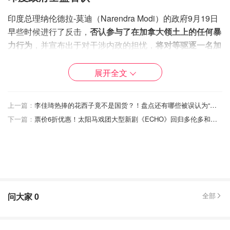
印度总理纳伦德拉-莫迪（Narendra Modi）的政府9月19日
早些时候进行了反击，
否认参与了在加拿大领土上的任何暴
力行为
，并宣布出于对干涉内政的担忧，
将对等驱逐一名加
拿大高级外交官
。
展开全文
上一篇：
李佳琦热捧的花西子竟不是国货？！盘点还有哪些被误认为“国货”的品牌！真心错付😅
下一篇：
票价6折优惠！太阳马戏团大型新剧《ECHO》回归多伦多和温哥华！
问大家
0
全部