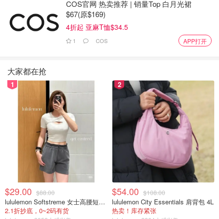
COS官网 热卖推荐 | 销量Top 白月光裙
这项调查。"
$67(原$169)
4折起 亚麻T恤$34.5
据《加拿大新闻报》报道，印度已经对尼贾尔发出了逮捕
1
COS
APP打开
令。
除印度外，加拿大是世界上最大的锡克教社区所在地。加拿
大家都在抢
大锡克教社区的领导人表示，他们很高兴听到加拿大政府证
1
2
实了一些他们一直怀疑的事情，但希望看到在追究印度责任
方面采取进一步行动。
加拿大世界锡克教组织的穆克比尔-辛格（Mukhbir Singh）
在国会山发言时说，尽管特鲁多的披露可能令许多加拿大人
感到震惊，但对锡克教社区来说并不意外。
来源：
ctvnews
封面：CANADIAN PRESS/Sean
Kilpatrick
$29.00
$54.00
$88.00
$108.00
lululemon Softstreme 女士高腰短裤 10cm
lululemon City Essentials 肩背包 4L
安省今年收7.2万名难民！省府宣布提
2.1折抄底，0~2码有货
热卖！库存紧张