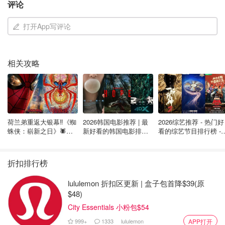
评论
打开App写评论
相关攻略
印度说，加拿大驻印度高级专员被传唤，并被告知驱逐一
事，以及这名未透露姓名的外交官必须在五天内离开印度。
"关于印度政府参与加拿大任何暴力行为的指控是荒谬的，
也是有动机的。加拿大总理曾向我国总理提出过类似指控，
荷兰弟重返大银幕‼️《蜘
2026韩国电影推荐 | 最
2026综艺推荐 - 热门好
但遭到了彻底驳斥，"印度外交部在一份声明中说。
蛛侠：崭新之日》🕷️北
新好看的韩国电影排行
看的综艺节目排行榜 - 
美热映中❣️阵容豪华✨🤩
榜，必看盘点！8月最
月最新:《​​披荆斩棘
印度外交部在声明中说："这种毫无根据的指控试图转移人
新！(持续更新）
2026》回归啦
们对哈利斯坦恐怖分子和极端分子的关注，他们在加拿大得
折扣排行榜
到庇护，并继续威胁印度的主权和领土完整。加拿大政府在
lululemon 折扣区更新 | 盒子包首降$39(原
这一问题上的不作为是一个长期且持续的问题……我们敦促
$48)
加拿大政府对所有在其领土上活动的反印分子采取迅速有效
City Essentials 小粉包$54
的法律行动"。
999+
1333
lululemon
APP打开