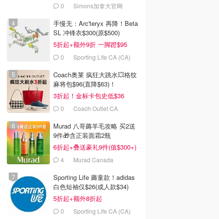
0
Simons加拿大官网
手慢无：Arc'teryx 再降！Beta
SL 冲锋衣$300(原$500)
5折起+额外9折 一脚蹬$95
0
Sporting Life CA (CA)
Coach奥莱 疯狂大跳水💥格纹
麻将包$96(直降$63)！
3折起！金标卡包史低$36
0
Coach Outlet CA
Murad 八哥薅羊毛攻略 买2送
9件🎁含正装面霜2瓶
6折起+叠送豪礼9件(值$300+)
4
Murad Canada
Sporting Life 薅童款！adidas
白色短袖仅$26(成人款$34)
5折起+额外8折起
0
Sporting Life CA (CA)