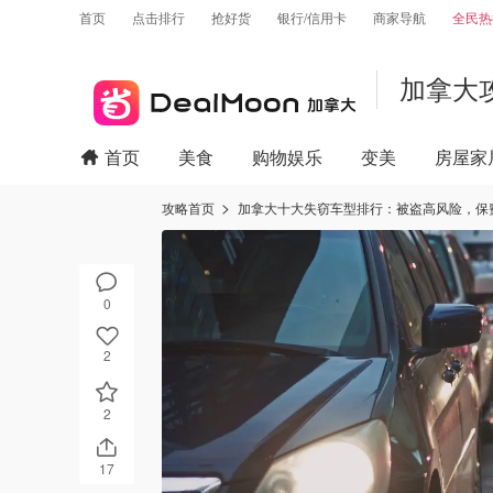
首页
点击排行
抢好货
银行/信用卡
商家导航
全民热
加拿大
首页
美食
购物娱乐
变美
房屋家
攻略首页
加拿大十大失窃车型排行：被盗高风险，保费
0
2
2
17