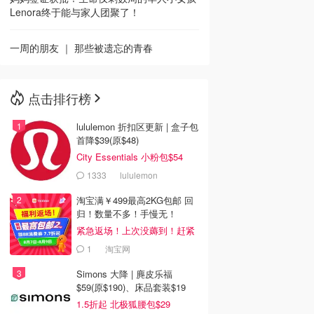
Lenora终于能与家人团聚了！
一周的朋友 ｜ 那些被遗忘的青春
点击排行榜
lululemon 折扣区更新 | 盒子包
首降$39(原$48)
City Essentials 小粉包$54
1333
lululemon
淘宝满￥499最高2KG包邮 回
归！数量不多！手慢无！
紧急返场！上次没薅到！赶紧
冲
1
淘宝网
Simons 大降 | 麂皮乐福
$59(原$190)、床品套装$19
1.5折起 北极狐腰包$29