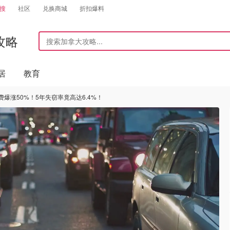
搜
社区
兑换商城
折扣爆料
攻略
居
教育
爆涨50%！5年失窃率竟高达6.4%！