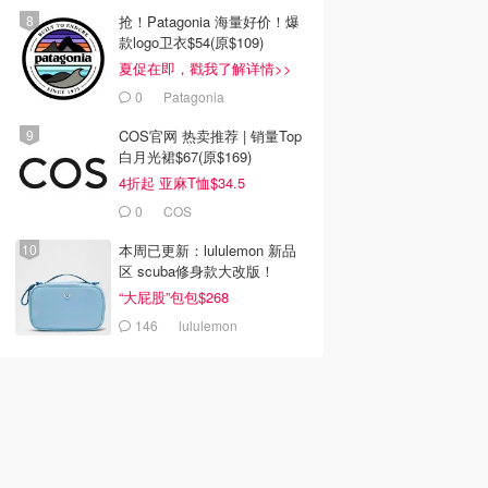
抢！Patagonia 海量好价！爆
款logo卫衣$54(原$109)
夏促在即，戳我了解详情>>
0
Patagonia
COS官网 热卖推荐 | 销量Top
白月光裙$67(原$169)
4折起 亚麻T恤$34.5
0
COS
本周已更新：lululemon 新品
区 scuba修身款大改版！
“大屁股”包包$268
146
lululemon