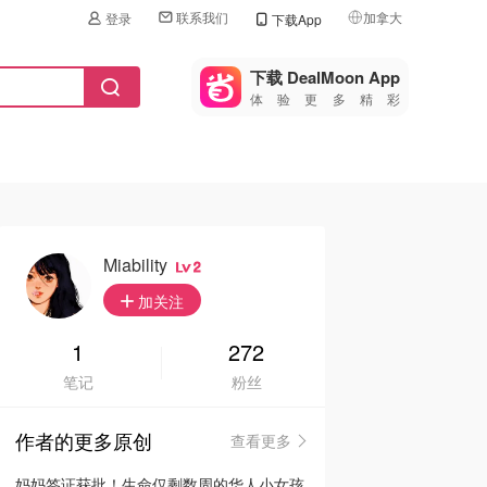
联系我们
加拿大
登录
下载App
🇺🇸
美国
下载 DealMoon App
体验更多精彩
🇨🇳
中国
🇨🇦
加拿大
🇬🇧
英国
🇩🇪
德国
Miability
2
🇫🇷
加关注
法国
🇮🇹
1
272
意大利
笔记
粉丝
🇦🇺
澳洲
作者的更多原创
查看更多
🇳🇿
新西兰
妈妈签证获批！生命仅剩数周的华人小女孩