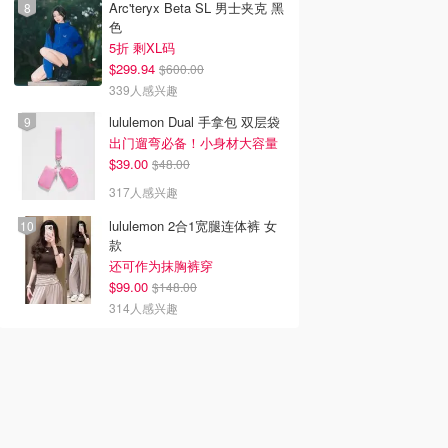
Arc'teryx Beta SL 男士夹克 黑
色
5折 剩XL码
$299.94
$600.00
339人感兴趣
lululemon Dual 手拿包 双层袋
出门遛弯必备！小身材大容量
$39.00
$48.00
317人感兴趣
lululemon 2合1宽腿连体裤 女
款
还可作为抹胸裤穿
$99.00
$148.00
314人感兴趣