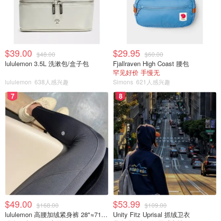
饿了吗？Eataly就在隔壁！提前给其六家餐厅之一打电话，
了解等待时间，或者从充足的吧台和柜台选择一些快速而美
味的食物，在那里你可以享用咖啡和糕点，一片罗马风味的
披萨，或者一份现成的沙拉或帕尼尼。
$39.00
$29.95
$48.00
$60.00
lululemon 3.5L 洗漱包/盒子包
Fjallraven High Coast 腰包
罕见好价 手慢无
lululemon
638人感兴趣
Simons
621人感兴趣
7
8
$49.00
$53.99
$168.00
$109.00
lululemon 高腰加绒紧身裤 28"≈71cm 5个口袋
Unity Fitz Uprisal 抓绒卫衣