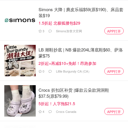
$7200.00
购买
Simons 大降 | 麂皮乐福$59(原$190)、床品套
装$19
24S加拿大官网
1.5折起 北极狐腰包$29
Dior 中号粉色托特包
3
Simons加拿大官网
APP打开
$4200.00
购买
LB 潮鞋抄底 | NB 爆款204L薄底鞋$60、萨洛
蒙$75
2折起+再减$10+免邮！昂跑参加
0
Little Burgundy CA (CA）
APP打开
Crocs 折扣区补货 |爆款云朵款洞洞鞋
$37.5(原$79.99)
5折起！人字拖$21.5
4
Crocs Canada
APP打开