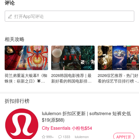
第二站：Louis Vuitton
评论
地址：150 Bloor St. W.
打开App写评论
沿着Avenue Road走五分钟，你就会来到Bloor Street
West。作为高端零售商和热闹的中心，你的下一站无需多
相关攻略
介绍。作为世界上最知名的奢侈时装品牌之一，Louis
Vuitton是一个标志。它备受喜爱的带有字母标志的手提包、
蒸汽箱和皮革制品都出现在这个两层的店铺里。如果新的包
不在购物清单上，也许手表柜里的物品会吸引你的注意。
荷兰弟重返大银幕‼️《蜘
2026韩国电影推荐 | 最
2026综艺推荐 - 热门好
蛛侠：崭新之日》🕷️北
新好看的韩国电影排行
看的综艺节目排行榜 - 
美热映中❣️阵容豪华✨🤩
榜，必看盘点！8月最
月最新:《​​披荆斩棘
新！(持续更新）
2026》回归啦
折扣排行榜
lululemon 折扣区更新 | softstreme 短裤史低
$19(原$88)
City Essentials 小粉包$54
999+
1333
lululemon
APP打开