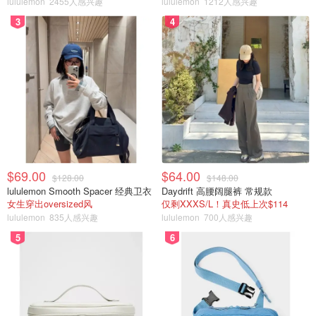
lululemon
2455人感兴趣
lululemon
1212人感兴趣
3
4
第五站：Maison Birks
$69.00
$64.00
$128.00
$148.00
地址：Manulife Centre, 55 Bloor St. W
lululemon Smooth Spacer 经典卫衣
Daydrift 高腰阔腿裤 常规款
女生穿出oversized风
仅剩XXXS/L！真史低上次$114
在Maison Birks，有100%的机会等待着惊人的东西。这个
lululemon
835人感兴趣
lululemon
700人感兴趣
世界知名的品牌与卓越的工艺和优质服务相辅相成，无论你
5
6
是在寻找特别的宝宝洗礼礼物，还是为自己寻找享受，或是
为婚礼派对准备礼物，或是为你的MVP寻找独特的东西
——他们毕竟是劳力士的官方零售商。