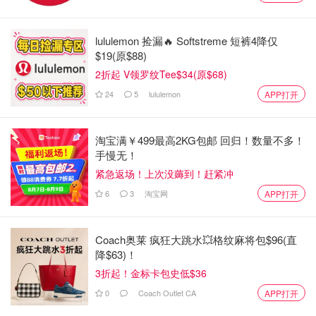
lululemon 捡漏🔥 Softstreme 短裤4降仅
$19(原$88)
2折起 V领罗纹Tee$34(原$68)
24
5
lululemon
APP打开
第三站：Dior
地址：The Colonnade, 131 Bloor St. W.
淘宝满￥499最高2KG包邮 回归！数量不多！
手慢无！
接下来，穿过街道，你将来到另一家法国顶尖设计品牌——
紧急返场！上次没薅到！赶紧冲
Dior。这家店铺拥有男女成衣系列的全线产品，因此你可以
6
3
淘宝网
APP打开
悠然欣赏鞋类、配饰、手提包和珠宝。但Dior不仅仅是时尚
的代名词，还销售家居用品。你可以选购一款花卉蜡烛，以
Coach奥莱 疯狂大跳水💥格纹麻将包$96(直
提醒自己夏天即将再次降临。
降$63)！
3折起！金标卡包史低$36
24S加拿大官网
Dior 迷你 戴妃包
0
Coach Outlet CA
APP打开