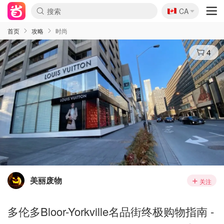
🇨🇦
CA
首页
攻略
时尚
4
美丽废物
关注
多伦多Bloor-Yorkville名品街终极购物指南 -