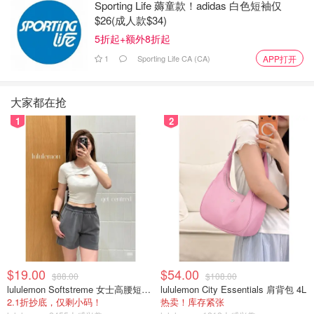
Sporting Life 薅童款！adidas 白色短袖仅
$26(成人款$34)
5折起+额外8折起
第四站：施华洛世奇概念店
1
Sporting Life CA (CA)
APP打开
地址：Manulife Centre, 55 Bloor St. W.
大家都在抢
将Swarovski商店视为一种全感官的体验。这个品牌的多伦
1
2
多旗舰店是全球仅有的几家概念店之一，提供一个真正沉浸
式的奇境，通过视觉、听觉和触感将商店及其闪亮的珍宝带
到生活中。新近翻新的空间从施华洛世奇标志性的八角形标
志中汲取灵感，创造了一个独一无二的购物体验。和你的好
朋友一起尝试一下法棍切割的矩阵戒指，也许会很有趣。
$19.00
$54.00
$88.00
$108.00
lululemon Softstreme 女士高腰短裤 10cm
lululemon City Essentials 肩背包 4L
2.1折抄底，仅剩小码！
热卖！库存紧张