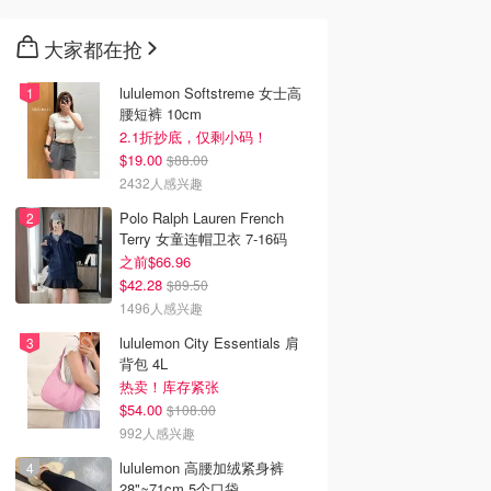
大家都在抢
lululemon Softstreme 女士高
腰短裤 10cm
2.1折抄底，仅剩小码！
$19.00
$88.00
2432人感兴趣
Polo Ralph Lauren French
Terry 女童连帽卫衣 7-16码
之前$66.96
$42.28
$89.50
1496人感兴趣
lululemon City Essentials 肩
背包 4L
热卖！库存紧张
$54.00
$108.00
992人感兴趣
lululemon 高腰加绒紧身裤
28"≈71cm 5个口袋