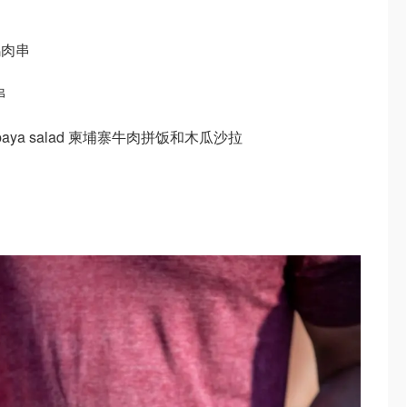
寨鸡肉串
串
and papaya salad 柬埔寨牛肉拼饭和木瓜沙拉