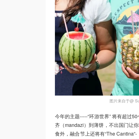
图片来自于@ Surr
今年的主题-----“环游世界” 将有
齐（mandazi）到薄饼，不出国门让你
食外，融合节上还将有“The Cantin