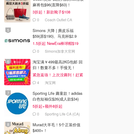
麻将包$96(直降$63)！
3折起！新款靴子$108
0
Coach Outlet CA
Simons 大降 | 麂皮乐福
$59(原$190)、马克杯$2.9
1.5折起 NewEra棒球帽$19
0
Simons加拿大官网
淘宝满￥499最高2KG包邮 回
归！数量不多！手慢无！
紧急返场！上次没薅到！赶紧
冲
4
淘宝网
Sporting Life 薅童款！adidas
白色短袖仅$26(成人款$34)
5折起+额外8折起
0
Sporting Life CA (CA)
Murad大羊毛！5个正装价值
$400+！