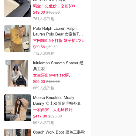
码全！史低价，之前$99
$49.00
$168.00
761人感兴趣
Polo Ralph Lauren Ralph
Lauren Polo Bear 女童棉T恤
染色 1件
官网$59.5不打折 妹子拍L/XL
$39.56
$59.50
712人感兴趣
lululemon Smooth Spacer 经
典卫衣
女生穿出oversized风
$69.00
$128.00
669人感兴趣
Moose Knuckles Mealy
Bunny 女士双面穿连帽外套
一衣两穿，大毛球设计
$417.00
$695.00
567人感兴趣
Coach Work Boot 黑色工装靴