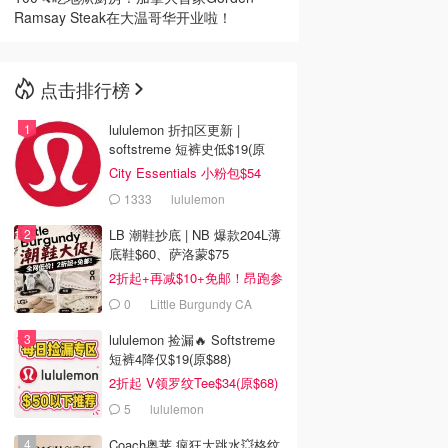
Ramsay Steak在大温哥华开业啦！
点击排行榜
lululemon 折扣区更新 |
softstreme 短裤史低$19(原
$88)
City Essentials 小粉包$54
1333
lululemon
LB 潮鞋抄底 | NB 爆款204L薄
底鞋$60、萨洛蒙$75
2折起+再减$10+免邮！昂跑参
加
0
Little Burgundy CA
(CA）
lululemon 捡漏🔥 Softstreme
短裤4降仅$19(原$88)
2折起 V领罗纹Tee$34(原$68)
5
lululemon
Coach奥莱 疯狂大跳水💥格纹