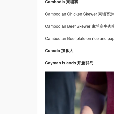
Cambodia 柬埔寨
Cambodian Chicken Skewer 柬埔
Cambodian Beef Skewer 柬埔寨牛肉
Cambodian Beef plate on rice 
Canada 加拿大
Cayman Islands 开曼群岛