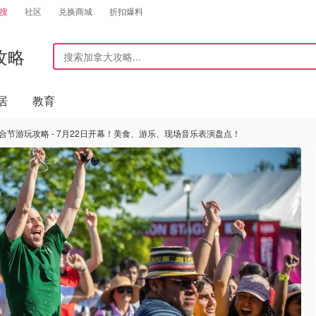
搜
社区
兑换商城
折扣爆料
攻略
居
教育
融合节游玩攻略 - 7月22日开幕！美食、游乐、现场音乐表演盘点！