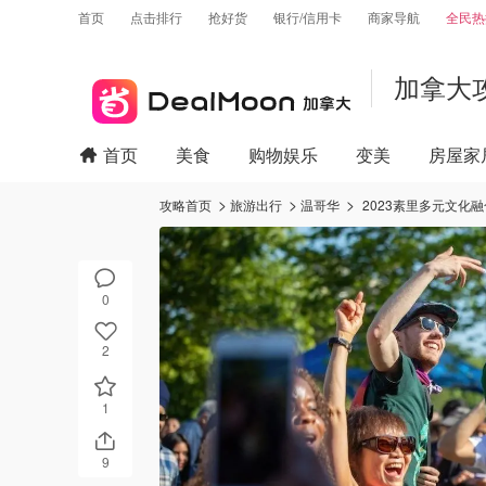
首页
点击排行
抢好货
银行/信用卡
商家导航
全民热
加拿大
首页
美食
购物娱乐
变美
房屋家
攻略首页
旅游出行
温哥华
2023素里多元文化
0
2
1
9