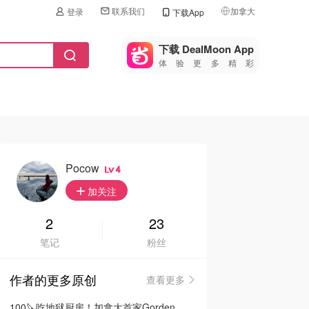
联系我们
加拿大
登录
下载App
🇺🇸
美国
下载 DealMoon App
体验更多精彩
🇨🇳
中国
🇨🇦
加拿大
🇬🇧
英国
🇩🇪
德国
Pocow
4
🇫🇷
加关注
法国
🇮🇹
2
23
意大利
笔记
粉丝
🇦🇺
澳洲
作者的更多原创
查看更多
🇳🇿
新西兰
100🔪吃地狱厨房！加拿大首家Gorden