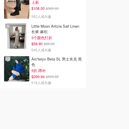
上新
$108.00
$360.00
562人感兴趣
Little Moon Aritzia Sail Linen
长裤 麻织
3个颜色打折
$58.80
$98.00
545人感兴趣
Arc'teryx Beta SL 男士夹克 黑
色
5折 蹲补
$299.94
$600.00
518人感兴趣