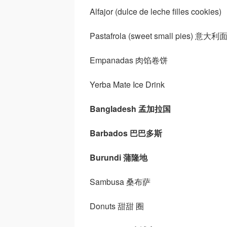
Alfajor (dulce de leche filles cookies)
Pastafrola (sweet small pies) 
Empanadas 肉馅卷饼
Yerba Mate Ice Drink
Bangladesh 孟加拉国
Barbados 巴巴多斯
Burundi 蒲隆地
Sambusa 桑布萨
Donuts 甜甜 圈