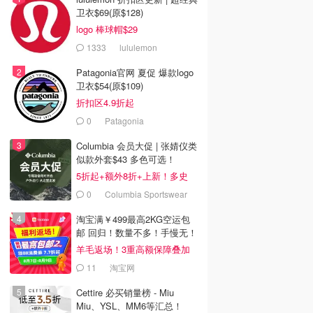
卫衣$69(原$128)
logo 棒球帽$29
1333
lululemon
Patagonia官网 夏促 爆款logo
卫衣$54(原$109)
折扣区4.9折起
0
Patagonia
Columbia 会员大促 | 张婧仪类
似款外套$43 多色可选！
5折起+额外8折+上新！多史
低！
0
Columbia Sportswear
Canada
淘宝满￥499最高2KG空运包
邮 回归！数量不多！手慢无！
羊毛返场！3重高额保障叠加
11
淘宝网
Cettire 必买销量榜 - Miu
Miu、YSL、MM6等汇总！