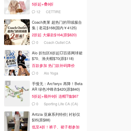
5折起+叠9折
12
CETTIRE
Coach奥莱 超热门的羽绒服合
集 | 老花$168(国内￥4125)
2折起 大爆款$164(原$820)
0
Coach Outlet CA
Alo 折扣区6折起💥百搭网球裙
$70、渔夫帽$70(原$118)
百款参加 热门款补码降价
0
Alo Yoga
手慢无：Arc'teryx 再降！Beta
AR 绿色冲锋衣$420(原$840)
5折起+额外9折 连帽T恤$67
0
Sporting Life CA (CA)
Aritzia 亚麻系列特价| 衬衫仅
$35(原$88)
低至4折！裤子、裙子都参加