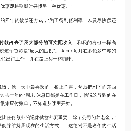
优惠即将到期时寻找另一种优惠。”
进取的四年贷款偿还方式，“为了得到低利率，以及尽快偿还
付款占去了我大部分的可支配收入
，和我的房租一样高
充说这个贷款是“最大的困扰”。 Jason每月在多伦多中城的
匆忙忙出门工作，并在路上买一杯咖啡。
晚饭，他一天中最喜欢的一餐上挥霍，然后把剩下的东西
，他过去十年的“周末”休息日都是在工作日，他说这导致他在
现很难应付账单，不知道从哪里开始。
这比任何额外的退休储蓄都要重要，除了公司的养老金，”
而，平衡并维持我现在的生活方式——这绝对不是奢侈的生活