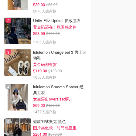
$29.00
$88.00
2078人感兴趣
Unity Fitz Uprisal 抓绒卫衣
黄金码还在！氛围感之神
$53.99
$109.00
1785人感兴趣
lululemon Chargefeel 3 男士运
动鞋
黄金码都有货
$119.00
$198.00
1656人感兴趣
lululemon Smooth Spacer 经
典卫衣
女生穿出oversized风
$69.00
$128.00
1477人感兴趣
短款羽绒夹克 黑色
图片类似款，时尚感巨重
$201.00
$670.00