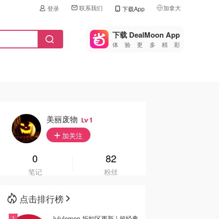
联系我们
加拿大
登录
下载App
🇺🇸
美国
下载 DealMoon App
体验更多精彩
🇨🇳
中国
🇨🇦
加拿大
🇬🇧
英国
🇩🇪
德国
美丽废物
1
🇫🇷
加关注
法国
🇮🇹
0
82
意大利
笔记
粉丝
🇦🇺
澳洲
点击排行榜
🇳🇿
新西兰
lululemon 折扣区更新 | 超经典