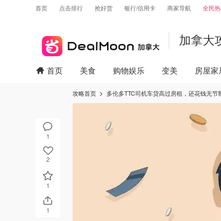
首页
点击排行
抢好货
银行/信用卡
商家导航
全民热
加拿大
首页
美食
购物娱乐
变美
房屋家
攻略首页
多伦多TTC司机车贷高过房租，还花钱无
1
2
1
1