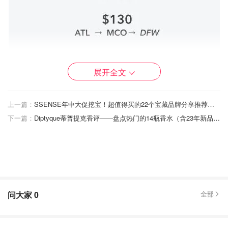
展开全文
比如同样是预定多伦多飞往迈阿密的机票，通过Skiplagged
上一篇：
SSENSE年中大促挖宝！超值得买的22个宝藏品牌分享推荐（小众，潮牌，大牌都有）！
搜索，票价$165，需要放弃最后一段成迈阿密飞往科苏梅
下一篇：
Diptyque蒂普提克香评——盘点热门的14瓶香水（含23年新品纸墨之水）
尔的航班。
问大家
0
全部