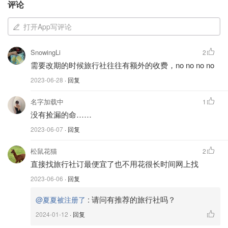
评论
打开App写评论
SnowingLi
2
需要改期的时候旅行社往往有额外的收费，no no no no
2023-06-28
· 回复
名字加载中
1
没有捡漏的命……
2023-06-07
· 回复
而同样的时间段，通过Google搜索的机票，机票明显贵了
一大截！
松鼠花猫
2
直接找旅行社订最便宜了也不用花很长时间网上找
2023-06-06
· 回复
:
请问有推荐的旅行社吗？
@夏夏被注册了
2024-01-12
· 回复