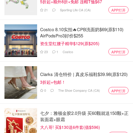
5折起+额外8折+免邮 连帽T恤$67
21
Sporting Life CA (CA)
APP打开
Costco 8.10实拍🔥CPB洗面奶$69(原$110)
AirPodsPro3好价$255
资生堂红腰子精华$129(原$205)
Skyscanner
23
1
Costco
APP打开
优点
缺点
Clarks 清仓特价 | 真皮乐福鞋$39.98(原$120)
快速的搜索引擎
没有高级网站会员福利
3折起+包邮！
没有弹出式广告
偶尔会有不准确的航班价格
0
The Shoe Company CA (CA)
APP打开
对比不同网站上的数百个机票列
对最便宜航班实时价格的调用有
表
限
七夕：雅顿金胶2.0升级 买60颗就送150颗+正
装面霜+眼霜
Momondo
大八哥! 买$130送6件套(值$596)