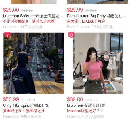
$29.00
$29.99
$88.00
$49.50
lululemon Softstreme 女士高腰短裤 10cm
Ralph Lauren Big Pony 棉质短袖T恤
不定时变回$19！随时点进来看
男大童！L/XL妹子可穿
lululemon
1172人感兴趣
Ralph Lauren
1068人感兴趣
7
8
Expedia 应该是很多小伙伴订票时候用过的，他家不仅提供
预订航班服务，而且还预订汽车租赁和各种廉价的捆绑套
餐。
Expedia
优点
缺点
$53.99
$39.00
网站可靠
退改签风险极高
$109.00
$58.00
Unity Fitz Uprisal 抓绒卫衣
lululemon 短款圆领T恤
票价提醒邮件，通知你有好的价
黄金码还在！氛围感之神
比skims版型还好？！
升级的机会较少
格
Patagonia
948人感兴趣
lululemon
846人感兴趣