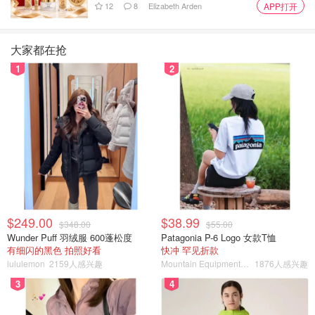
12
8
Elizabeth Arden
APP打开
大家都在抢
1
2
有些订票网站的页面非常凌乱，所有东西都在一个页面上，
看起来毫无条理。然而，Momondo是像Skiplagged这样的
网站之一，它的布局简约而直接，直接呈现航班搜索引擎。
飞机类型搜索选项是该网站的第二大功能，它可以过滤来自
特定飞机类型的航班，并立即给出特定类型飞机和大陆的廉
价航班列表，以需求。
$249.00
$38.99
$348.00
$55.00
Wunder Puff 羽绒服 600蓬松度
Patagonia P-6 Logo 女款T恤
有细闪的黑色 拍照好看
快冲 罕见折款
lululemon
2159人感兴趣
Mountain Equipment Company
1876人感兴趣
3
4