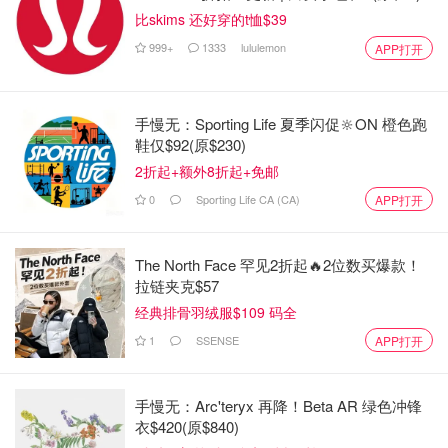
Skyscanner
比skims 还好穿的t恤$39
999+
1333
lululemon
APP打开
手慢无：Sporting Life 夏季闪促🔆ON 橙色跑
鞋仅$92(原$230)
2折起+额外8折起+免邮
0
Sporting Life CA (CA)
APP打开
Skyscanner是像Skiplagged这样的网站之一，它提供大量
可供选择的廉价航班预订。而且网站的设计非常简单，在滚
The North Face 罕见2折起🔥2位数买爆款！
动查找廉价航班时非常方便。同样以上方搜索的航班时间为
拉链夹克$57
例，使用Skyscanner搜索出来的航班价格适中，但是飞行
经典排骨羽绒服$109 码全
时长确实很久。
1
SSENSE
APP打开
手慢无：Arc'teryx 再降！Beta AR 绿色冲锋
衣$420(原$840)