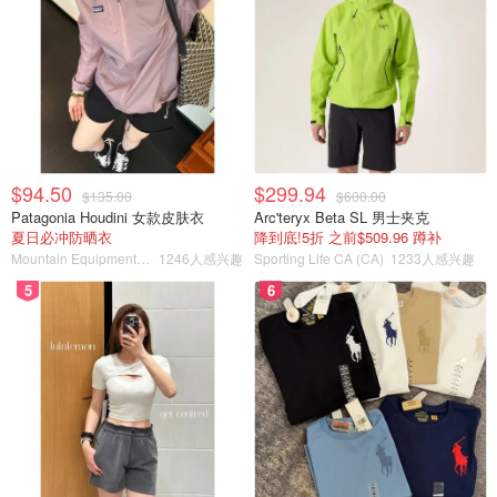
Momondo
优点
缺点
$94.50
$299.94
$135.00
$600.00
用户友好的页面布局
没有奖励制度
Patagonia Houdini 女款皮肤衣
Arc'teryx Beta SL 男士夹克
夏日必冲防晒衣
降到底!5折 之前$509.96 蹲补
飞机类型搜索选项
不能直接通过网站预订
Mountain Equipment Company
1246人感兴趣
Sporting Life CA (CA)
1233人感兴趣
5
6
Expedia