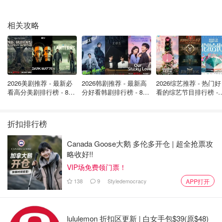
相关攻略
2026美剧推荐 - 最新必
2026韩剧推荐 - 最新高
2026综艺推荐 - 热门好
看高分美剧排行榜 - 8月
分好看韩剧排行榜 - 8月
看的综艺节目排行榜 - 
但是通过Skiplagged预定的机票大家一定注意，如果是“弃
最新: 《​​足球教练 》第
最新：丁海寅《我的荒
月最新:《​​伦敦合伙人
程”行程，不要有托运行李！
四季回归！
糖恋爱 》上线❣️
回归啦
折扣排行榜
Skiplagged
Canada Goose大鹅 多伦多开仓 | 超全抢票攻
略收好!!
优点
缺点
VIP场免费领门票！
价格便宜
不能托运行李
138
9
Styledemocracy
APP打开
同样价格下飞行时间短
有被航空公司记录风险
lululemon 折扣区更新 | 白女手包$39(原$48)