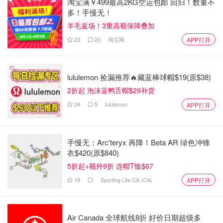
淘宝满￥499最高2KG空运包邮 回归！数量不
多！手慢无！
羊毛返场！3重高额保障叠加
23
20
淘宝网
APP打开
lululemon 捡漏推荐🔥藏蓝棒球帽$19(原$38)
2折起 泡沫蓝鸭舌帽$29补货
24
5
lululemon
APP打开
手慢无：Arc'teryx 再降！Beta AR 绿色冲锋
衣$420(原$840)
以上这些有你感兴趣的领域吗？大家还有什么蓝海品类可以
5折起+额外9折 连帽T恤$67
分享吗？
19
Sporting Life CA (CA)
APP打开
原创之星
Air Canada 全球航线8折 好价日期超级多