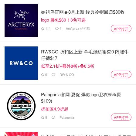
零食，宠物配件和服饰
始祖鸟官网🔥8月上新 经典冷帽回归$80收
游戏玩家
logo 腰包$60！3色可选
111
4
Arc'teryx 始祖鸟
全球有超过27亿活跃的游戏玩家，其中将近一半的人在游戏
APP打开
装备上花钱。这个市场包含了以下多个子集：手机游戏玩
家、电脑端游戏玩家、游戏机玩家等。
RW&CO 折扣区上新 羊毛混纺裙$20 阔腿牛
针对游戏玩家的利基产品建议：适合长时间打游戏的人体工
仔裤$17
学产品（控制器、椅子、防蓝光眼镜），个性化的控制台、
低至2.1折+额外8折+叠8.5折
控制器等
0
RW & CO
APP打开
远程工作者
Patagonia官网 夏促 爆款logo卫衣$54(原
在因新冠疫情关闭后，有了更多在家/住处工作的远程工作
$109)
者和数字游民。他们中的大部分人都对办公环境和质量有较
折扣区4.9折起
高的追求。
8
Patagonia
APP打开
一些蓝海产品：便携屏幕拓展器，可折叠办公桌，升降桌，
家居办公室装饰品等等