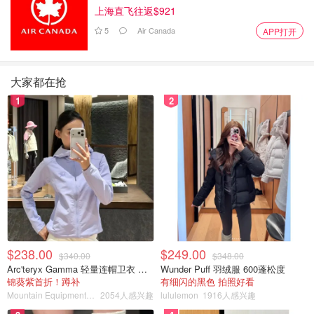
上海直飞往返$921
5
Air Canada
APP打开
大家都在抢
1
2
$238.00
$249.00
$340.00
$348.00
Arc'teryx Gamma 轻量连帽卫衣 女款
Wunder Puff 羽绒服 600蓬松度
锦葵紫首折！蹲补
有细闪的黑色 拍照好看
Mountain Equipment Company
2054人感兴趣
lululemon
1916人感兴趣