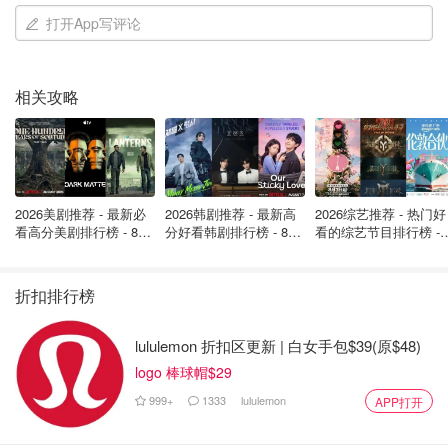
这个利基市场的产品机会无穷无尽，细分市场包括：食品和
打开App写评论
饮料、美容和个人护理、皮肤健康、免疫、电子书和食谱等
数字产品。虽然在这个领域创业不必是一名专家，但与专业
人士合作为顾客开发安全产品是个好主意。
相关攻略
一些产品连续几年销量排名都很高：美容按摩仪，茶壶冲泡
器具，精油喷雾器，香薰蜡烛，燕麦奶
宠物主
2026美剧推荐 - 最新必
2026韩剧推荐 - 最新高
2026综艺推荐 - 热门好
看高分美剧排行榜 - 8月
分好看韩剧排行榜 - 8月
看的综艺节目排行榜 - 
美国宠物业的总支出在2020年就达到了990亿美元。在这个
最新: 《​​足球教练 》第
最新：丁海寅《我的荒
月最新:《​​伦敦合伙人
四季回归！
糖恋爱 》上线❣️
回归啦
市场，有大量机会可以开发不同类型的宠物、生活方式等利
折扣排行榜
基市场。
虽然大多数人会养鱼、狗或猫，其实还有其它特别的宠物，
lululemon 折扣区更新 | 白女手包$39(原$48)
比如马、蜥蜴、乌龟甚至是鸡，每一种都有其潜在的机会。
logo 棒球帽$29
999+
1333
lululemon
APP打开
一些蓝海产品：宠物摄像头，GPS 宠物追踪器，带有宠物
照片的个性化产品（t恤手机壳之类的），有机宠物食品和