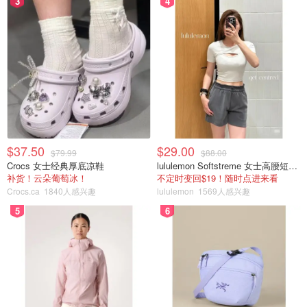
3
4
$37.50
$29.00
$79.99
$88.00
Crocs 女士经典厚底凉鞋
lululemon Softstreme 女士高腰短裤 10cm
补货！云朵葡萄冰！
不定时变回$19！随时点进来看
Crocs.ca
1840人感兴趣
lululemon
1569人感兴趣
5
6