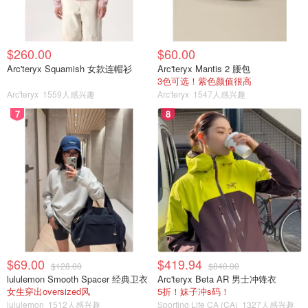
$260.00
$60.00
Arc'teryx Squamish 女款连帽衫
Arc'teryx Mantis 2 腰包
3色可选！紫色颜值很高
Arc'teryx
1559人感兴趣
Arc'teryx
1547人感兴趣
7
8
$69.00
$419.94
$128.00
$840.00
lululemon Smooth Spacer 经典卫衣
Arc'teryx Beta AR 男士冲锋衣
女生穿出oversized风
5折！妹子冲s码！
lululemon
1512人感兴趣
Sporting Life CA (CA)
1327人感兴趣