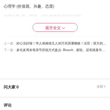
心理学 (价值观、兴趣、态度)
地理位置 (某一国家、城市甚至是社区的居民)
5个海外仍有开发潜力的利基市场人群
展开全文
环保意识消费者：
上一篇：
好心没好报！华人保姆借主人30万买房遭赖账！法官：双方的可信度都不高！
据调查，近六成的北美消费者愿意改变他们的购物习惯以减
下一篇：
多伦多周末母亲节庆祝方式盘点- Brucch、邮轮、还有跳蚤市场！
少对环境的影响。如今大部分消费者也关心产品来源和生产
方式。
环保X任何品类都是一个蓝海市场，例如环保服装（非动物
皮毛等），环保化妆品（无动物实验的产品），环保家居
（清洁能源家电，可降解餐具等）
问大家
0
全部
健康与保健
健康与保健是指照顾好你的心灵、身体和精神。
评论