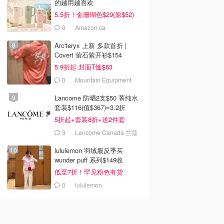
的越用越喜欢
5.5折！金珊瑚色$29(原$52)
0
Amazon.ca
Arc'teryx 上新 多款首折 |
Covert 萤石紫开衫$154
5.9折起 封面T恤$63
0
Mountain Equipment
Company
Lancome 防晒2支$50 菁纯水
套装$116(值$367)=3.2折
5折起+套装8折+送2件套
3
Lancome Canada 兰蔻
加拿大官网
lululemon 羽绒服反季买
wunder puff 系列$149收
低至7折！罕见粉色有货
0
lululemon