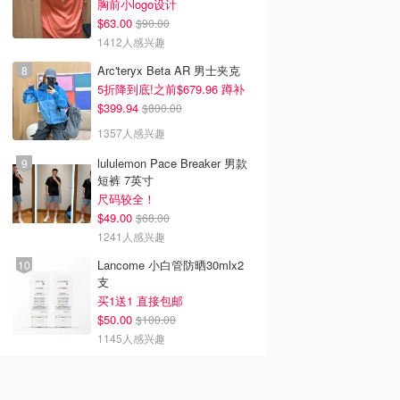
胸前小logo设计
$63.00
$90.00
1412人感兴趣
Arc'teryx Beta AR 男士夹克
5折降到底!之前$679.96 蹲补
$399.94
$800.00
1357人感兴趣
lululemon Pace Breaker 男款
短裤 7英寸
尺码较全！
$49.00
$68.00
1241人感兴趣
Lancome 小白管防晒30mlx2
支
买1送1 直接包邮
$50.00
$100.00
1145人感兴趣