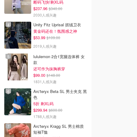
断码飞快!剩XL码
$237.96
$340.00
2030人感兴趣
Unity Fitz Uprisal 抓绒卫衣
黄金码还在！氛围感之神
$53.99
$109.00
2019人感兴趣
lululemon 2合1宽腿连体裤 女
款
还可作为抹胸裤穿
$99.00
$148.00
1831人感兴趣
Arc'teryx Beta SL 男士夹克 黑
色
5折 剩XL码
$299.94
$600.00
1788人感兴趣
Arc'teryx Kragg SL 男士棉质
短袖T恤