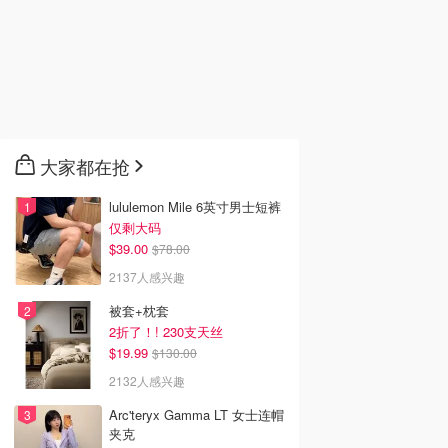
大家都在抢
lululemon Mile 6英寸男士短裤
仅剩大码
$39.00
$78.00
2137人感兴趣
被套+枕套
2折了！! 230支天丝
$19.99
$130.00
2132人感兴趣
Arc'teryx Gamma LT 女士连帽
夹克