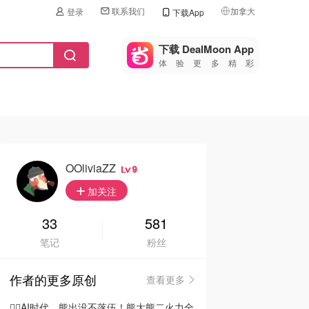
联系我们
加拿大
登录
下载App
🇺🇸
美国
下载 DealMoon App
体验更多精彩
🇨🇳
中国
🇨🇦
加拿大
🇬🇧
英国
🇩🇪
德国
OOliviaZZ
9
🇫🇷
加关注
法国
🇮🇹
33
581
意大利
笔记
粉丝
🇦🇺
澳洲
作者的更多原创
查看更多
🇳🇿
新西兰
🦸‍♂️AI时代，熊出没不落伍！熊大熊二火力全