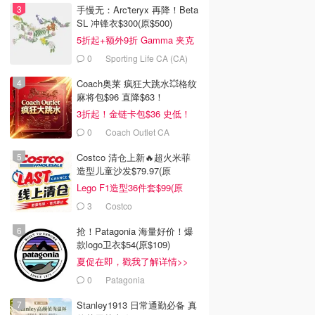
手慢无：Arc'teryx 再降！Beta
SL 冲锋衣$300(原$500)
5折起+额外9折 Gamma 夹克
$238
0
Sporting Life CA (CA)
Coach奥莱 疯狂大跳水💥格纹
麻将包$96 直降$63！
3折起！金链卡包$36 史低！
0
Coach Outlet CA
Costco 清仓上新🔥超火米菲
造型儿童沙发$79.97(原
$129.99)
Lego F1造型36件套$99(原
$159)
3
Costco
抢！Patagonia 海量好价！爆
款logo卫衣$54(原$109)
夏促在即，戳我了解详情>>
0
Patagonia
Stanley1913 日常通勤必备 真