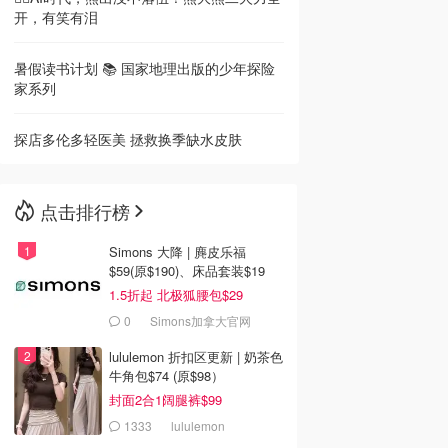
开，有笑有泪
暑假读书计划 📚 国家地理出版的少年探险
家系列
探店多伦多轻医美 拯救换季缺水皮肤
点击排行榜
Simons 大降 | 麂皮乐福
$59(原$190)、床品套装$19
1.5折起 北极狐腰包$29
0
Simons加拿大官网
lululemon 折扣区更新 | 奶茶色
牛角包$74 (原$98）
封面2合1阔腿裤$99
1333
lululemon