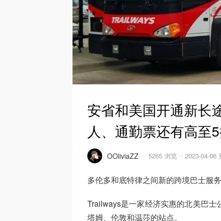
安省和美国开通新长途
人、通勤票还有高至
OOliviaZZ
5265 浏览
2023-04-06
多伦多和底特律之间新的跨境巴士服务
Trailways是一家经济实惠的北美巴
塔姆、伦敦和温莎的站点。