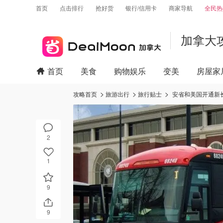
首页
点击排行
抢好货
银行/信用卡
商家导航
全民热
加拿大
首页
美食
购物娱乐
变美
房屋家
攻略首页
旅游出行
旅行贴士
安省和美国开通新
2
1
9
9