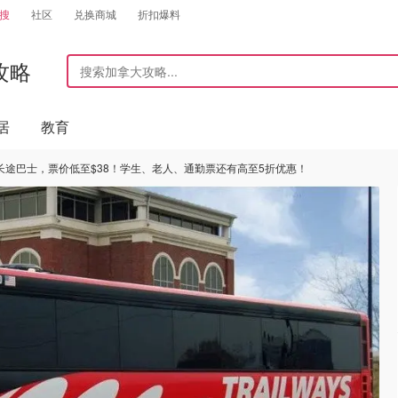
搜
社区
兑换商城
折扣爆料
攻略
居
教育
长途巴士，票价低至$38！学生、老人、通勤票还有高至5折优惠！