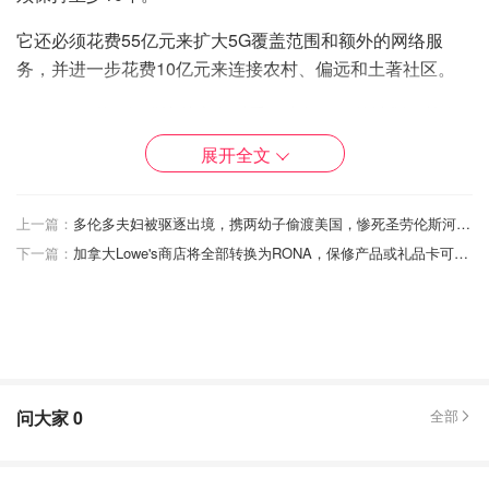
它还必须花费55亿元来扩大5G覆盖范围和额外的网络服
务，并进一步花费10亿元来连接农村、偏远和土著社区。
Videotron必须提供比其竞争对手至少低20%的计划，并在
未来两年内花费1.5亿元来升级自由移动的网络。它被限制
展开全文
在十年内不得转让任何Freedom Mobile的许可证。
部长还宣布他的部门将启动对加拿大频谱转让框架的审查，
上一篇：
多伦多夫妇被驱逐出境，携两幼子偷渡美国，惨死圣劳伦斯河上！8具尸体身份全部确认！
并指出近十年来没有进行过审查。
下一篇：
加拿大Lowe's商店将全部转换为RONA，保修产品或礼品卡可以在这里兑现！
部长说，如果Rogers公司违反其条件，它必须支付10亿元
的损失。如果Videotron未能履行其承诺，它将受到2亿元的
处罚。
"如果加拿大人没有在合理的时间内开始看到价格的明显和
问大家
0
全部
有意义的下降，我将别无选择，只能寻求进一步的立法和监
管权力来推动加拿大的价格下降，"Champagne说。