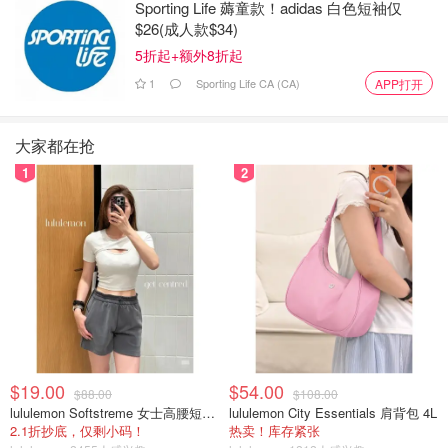
Sporting Life 薅童款！adidas 白色短袖仅
$26(成人款$34)
5折起+额外8折起
1
Sporting Life CA (CA)
APP打开
大家都在抢
1
2
$19.00
$54.00
$88.00
$108.00
lululemon Softstreme 女士高腰短裤 10cm
lululemon City Essentials 肩背包 4L
2.1折抄底，仅剩小码！
热卖！库存紧张