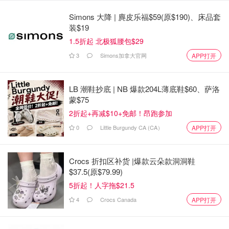
Simons 大降 | 麂皮乐福$59(原$190)、床品套
装$19
1.5折起 北极狐腰包$29
3
Simons加拿大官网
APP打开
LB 潮鞋抄底 | NB 爆款204L薄底鞋$60、萨洛
蒙$75
2折起+再减$10+免邮！昂跑参加
0
Little Burgundy CA (CA）
APP打开
Crocs 折扣区补货 |爆款云朵款洞洞鞋
$37.5(原$79.99)
5折起！人字拖$21.5
4
Crocs Canada
APP打开