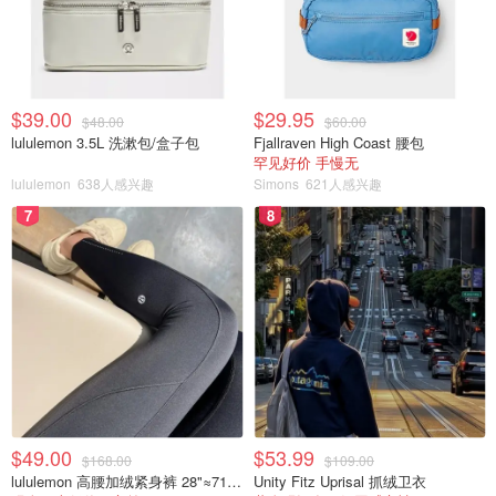
$39.00
$29.95
$48.00
$60.00
lululemon 3.5L 洗漱包/盒子包
Fjallraven High Coast 腰包
罕见好价 手慢无
lululemon
638人感兴趣
Simons
621人感兴趣
7
8
$49.00
$53.99
$168.00
$109.00
lululemon 高腰加绒紧身裤 28"≈71cm 5个口袋
Unity Fitz Uprisal 抓绒卫衣