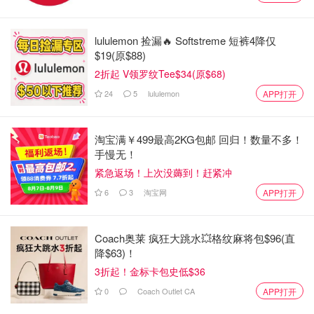
lululemon 捡漏🔥 Softstreme 短裤4降仅
$19(原$88)
2折起 V领罗纹Tee$34(原$68)
24
5
lululemon
APP打开
淘宝满￥499最高2KG包邮 回归！数量不多！
手慢无！
紧急返场！上次没薅到！赶紧冲
6
3
淘宝网
APP打开
Coach奥莱 疯狂大跳水💥格纹麻将包$96(直
降$63)！
3折起！金标卡包史低$36
0
Coach Outlet CA
APP打开