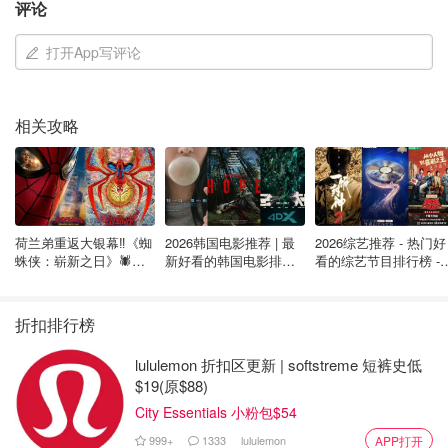
来源：
ctvnews
封面：Sean Kilpatrick / THE
评论
CANADIAN PRESS
打开App写评论
Bell、Rogers 和 Telus，哪家才是加拿
大更快的移动网络？
相关攻略
爱做功课的Rain
2.0w
3
加拿大手机和网络中文服务电话盘点 -
荷兰弟重返大银幕‼️《蜘
2026韩国电影推荐 | 最
2026综艺推荐 - 热门好
Fido、Rogers、Bell、Telus中文客服
蛛侠：崭新之日》🕷️北
新好看的韩国电影排行
看的综艺节目排行榜 - 
电话号码
美热映中❣️阵容豪华✨🤩
榜，必看盘点！8月最
月最新:《​​披荆斩棘
新！(持续更新）
2026》回归啦
省钱君
8.5w
折扣排行榜
lululemon 折扣区更新 | softstreme 短裤史低
5G冲浪哪家强？盘点哪些公司在加拿
$19(原$88)
大拥有最快的互联网下载速度！
City Essentials 小粉包$54
999+
1333
lululemon
APP打开
是不是有鸡腿吃
2418
1