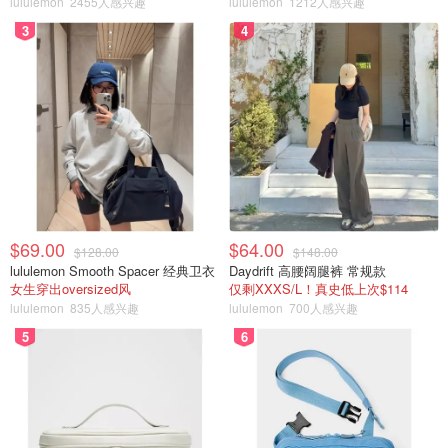
lululemon
2455人感兴趣
lululemon
1212人感兴趣
3
4
$69.00
$64.00
$128.00
$148.00
lululemon Smooth Spacer 经典卫衣
Daydrift 高腰阔腿裤 常规款
女生穿出oversized风
仅剩XXXS/L！真史低上次$114
lululemon
835人感兴趣
lululemon
700人感兴趣
5
6