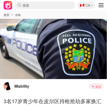
🇨🇦
CA
首页
攻略
Miability
关注
3名17岁青少年在皮尔区持枪抢劫多家换汇