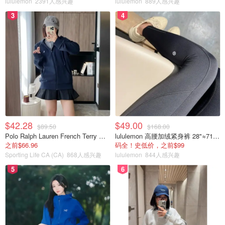
lululemon
2391人感兴趣
lululemon
889人感兴趣
3
4
$42.28
$49.00
$89.50
$168.00
Polo Ralph Lauren French Terry 女童连帽卫衣 7-16码
lululemon 高腰加绒紧身裤 28"≈71cm 5个口袋
之前$66.96
码全！史低价，之前$99
Sporting Life CA (CA)
868人感兴趣
lululemon
844人感兴趣
5
6