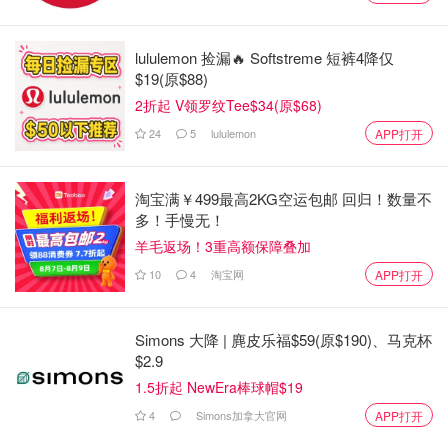
lululemon 捡漏🔥 Softstreme 短裤4降仅
$19(原$88)
2折起 V领罗纹Tee$34(原$68)
24
5
lululemon
APP打开
淘宝满￥499最高2KG空运包邮 回归！数量不
多！手慢无！
羊毛返场！3重高额保障叠加
10
4
淘宝网
APP打开
Simons 大降 | 麂皮乐福$59(原$190)、马克杯
$2.9
1.5折起 NewEra棒球帽$19
4
Simons加拿大官网
APP打开