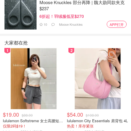
Moose Knuckles 部分再降 | 魏大勋同款夹克
$237
6折起！羽绒服低至$270
10
Moose Knuckles
APP打开
大家都在抢
1
2
$19.00
$54.00
$88.00
$108.00
lululemon Softstreme 女士高腰短裤 10cm
lululemon City Essentials 肩背包 4L
仅限2码$19！
热卖！库存紧张