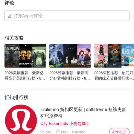
评论
打开App写评论
相关攻略
2026美剧推荐 - 最新必
2026韩剧推荐 - 最新高
2026综艺推荐 - 热门好
看高分美剧排行榜 - 8月
分好看韩剧排行榜 - 8月
看的综艺节目排行榜 - 
最新: 《​​足球教练 》第
最新：丁海寅《我的荒
月最新:《​​伦敦合伙人
四季回归！
糖恋爱 》上线❣️
回归啦
折扣排行榜
lululemon 折扣区更新 | softstreme 短裤史低
$19(原$88)
City Essentials 小粉包$54
999+
1333
lululemon
APP打开