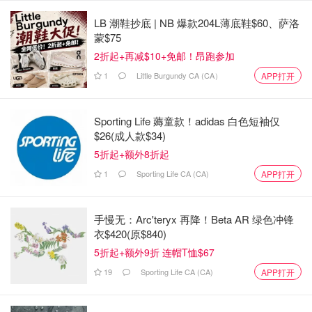
LB 潮鞋抄底 | NB 爆款204L薄底鞋$60、萨洛
蒙$75
2折起+再减$10+免邮！昂跑参加
1
Little Burgundy CA (CA）
APP打开
Sporting Life 薅童款！adidas 白色短袖仅
$26(成人款$34)
5折起+额外8折起
1
Sporting Life CA (CA)
APP打开
手慢无：Arc'teryx 再降！Beta AR 绿色冲锋
衣$420(原$840)
5折起+额外9折 连帽T恤$67
19
Sporting Life CA (CA)
APP打开