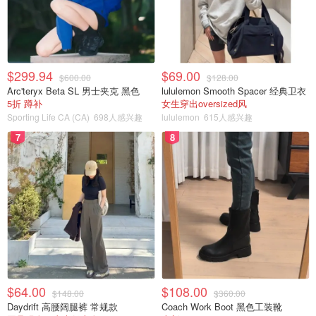
$299.94
$69.00
$600.00
$128.00
Arc'teryx Beta SL 男士夹克 黑色
lululemon Smooth Spacer 经典卫衣
5折 蹲补
女生穿出oversized风
Sporting Life CA (CA)
698人感兴趣
lululemon
615人感兴趣
7
8
$64.00
$108.00
$148.00
$360.00
Daydrift 高腰阔腿裤 常规款
Coach Work Boot 黑色工装靴