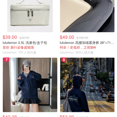
$39.00
$49.00
$48.00
$168.00
lululemon 3.5L 洗漱包/盒子包
lululemon 高腰加绒紧身裤 28"≈71cm 5个口袋
首折 旅行必备超能装
码全！史低价，之前$99
lululemon
791人感兴趣
lululemon
669人感兴趣
7
8
$42.28
$53.99