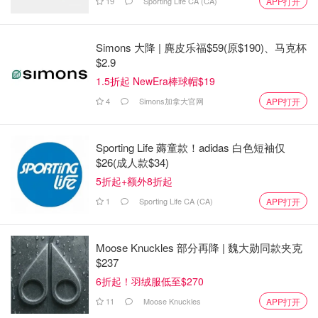
19
Sporting Life CA (CA)
APP打开
Simons 大降 | 麂皮乐福$59(原$190)、马克杯
$2.9
1.5折起 NewEra棒球帽$19
4
Simons加拿大官网
APP打开
Sporting Life 薅童款！adidas 白色短袖仅
$26(成人款$34)
5折起+额外8折起
1
Sporting Life CA (CA)
APP打开
Moose Knuckles 部分再降 | 魏大勋同款夹克
$237
6折起！羽绒服低至$270
下图为2023年开始工作的超速摄像头地址：
11
Moose Knuckles
APP打开