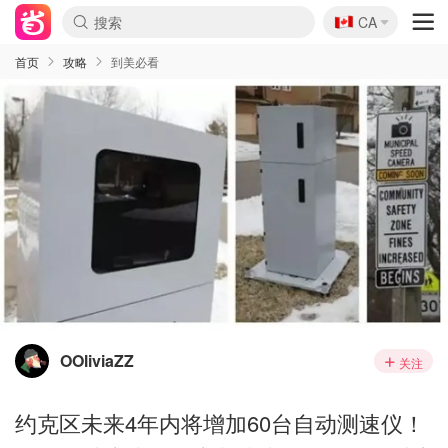
🇨🇦
CA
首页
攻略
到美必看
OOliviaZZ
关注
约克区未来4年内将增加60台自动测速仪！