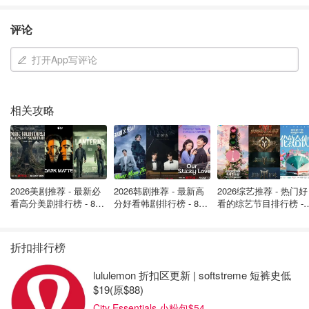
自动限速执法是一种系统，它使用摄像头和测速设备在指定
区域实施限速。如果车辆在自动限速执法区域超过张贴的限
评论
速，自动限速执法系统会捕捉图像，由省级违法官员审查。
打开App写评论
在接下来的 30 天内，将邮寄违规照片、车牌和罚单以及相
关罚款。
相关攻略
罚款遵循安大略省法院的既定罚款标准：
超速1至19公里/小时，每公里5元；
超速20至29公里/小时，每公里7.5元；
2026美剧推荐 - 最新必
2026韩剧推荐 - 最新高
2026综艺推荐 - 热门好
看高分美剧排行榜 - 8月
分好看韩剧排行榜 - 8月
看的综艺节目排行榜 - 
超速30至39公里/小时，每公里12元；
最新: 《​​足球教练 》第
最新：丁海寅《我的荒
月最新:《​​伦敦合伙人
四季回归！
糖恋爱 》上线❣️
回归啦
超速50公里/小时或以上，由法院解决。
折扣排行榜
1.罚款
lululemon 折扣区更新 | softstreme 短裤史低
$19(原$88)
票据包含图像的数字化副本和车牌图像的放大图，将邮寄给
City Essentials 小粉包$54