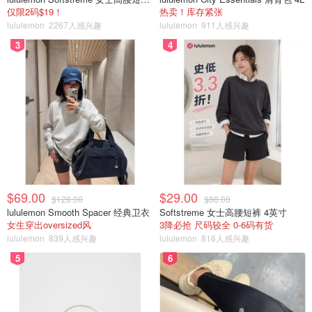
仅限2码$19！
热卖！库存紧张
省钱君
1.5w
5
lululemon
2267人感兴趣
lululemon
911人感兴趣
3
4
加拿大交通罚单处理攻略 - 交通罚单种
类、处理方式、注意事项
来自土星的小碎冰
5.5w
1
加拿大交通规则大盘点，这些开车注
意事项你都Get了吗？
$69.00
$29.00
$128.00
$88.00
番茄茄茄茄
lululemon Smooth Spacer 经典卫衣
Softstreme 女士高腰短裤 4英寸
1.9w
女生穿出oversized风
3降必抢 尺码较全 0-6码有货
lululemon
839人感兴趣
lululemon
816人感兴趣
5
6