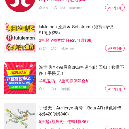
已登记的车牌所有者。一经定罪，处罚为罚款，不扣分。
999+
1333
lululemon
APP打开
Costa说，2022年，该计划的平均超速罚单为7加元。此
外，还有一项受害者附加费用，根据罚单的大小，从10元到
lululemon 捡漏🔥 Softstreme 短裤4降仅
125元不等。
$19(原$88)
2折起 V领罗纹Tee$34(原$68)
虽然罚单不会导致扣分，但超速罚单有可能影响保险。
24
5
lululemon
APP打开
2.自动测速执法站点位置图
淘宝满￥499最高2KG空运包邮 回归！数量不
到 2023 年，约克区已优先考虑 9 个地点，包括 17 个学
多！手慢无！
区。将有三个 ASE 移动摄像头，它们将每三个月在地图上
羊毛返场！3重高额保障叠加
显示的地点轮换一次。
10
4
淘宝网
APP打开
手慢无：Arc'teryx 再降！Beta AR 绿色冲锋
衣$420(原$840)
5折起+额外9折 连帽T恤$67