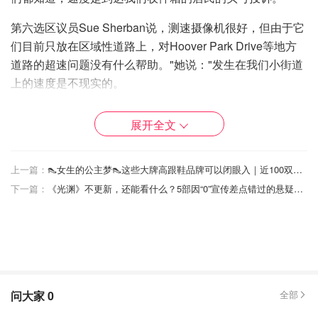
第六选区议员Sue Sherban说，测速摄像机很好，但由于它
们目前只放在区域性道路上，对Hoover Park Drive等地方
道路的超速问题没有什么帮助。"她说："发生在我们小街道
上的速度是不现实的。
第二选区的议员Maurice Smith说，在Aurora路上的
展开全文
Ballantrae公立学校前面的另一个点，应该在未来的计划中
增加考虑。
上一篇：
👠女生的公主梦👠这些大牌高跟鞋品牌可以闭眼入｜近100双高跟鞋合集
第一选区议员Hugo T. Kroon说："每个议员都会有一个喜欢
下一篇：
《光渊》不更新，还能看什么？5部因“0”宣传差点错过的悬疑推理好剧！
的地方来放置这些东西。"
Lovatt说，该镇有兴趣在未来扩大区域内的自动速度执法，
以尝试解决对当地道路的担忧。此事被提出来作为2024年
预算的一部分加以考虑。
约克区自动速度执法仪
问大家
0
全部