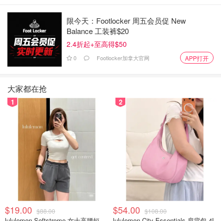
限今天：Footlocker 周五会员促 New
Balance 工装裤$20
2.4折起+至高得$50
0
Footlocker加拿大官网
APP打开
大家都在抢
1
2
来源：
yorkregion
封面：约克区政府官网
多伦多测速摄像头位置 - 2月更新 - 附
75个全新摄像头地点！
$19.00
$54.00
$88.00
$108.00
lululemon Softstreme 女士高腰短裤 10cm
lululemon City Essentials 肩背包 4L