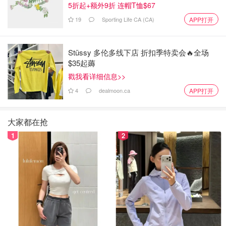
5折起+额外9折 连帽T恤$67
毕业后移民的可能性
19
Sporting Life CA (CA)
APP打开
加拿大是少数几个为国际学生提供永久定居选择的国家之
一。此外，接受加拿大教育是增加个人移民资格的最佳途径
Stüssy 多伦多线下店 折扣季特卖会🔥全场
之一。
$35起薅
戳我看详细信息>>
从学生到移民的途径通常包括获得PGWP和获得全职工作经
4
dealmoon.ca
APP打开
验（一年）。从这里，学生可以通过加拿大的cec申请移
民。
大家都在抢
仅在去年，就有大约53,725人从工签持有人成为移民--这说
1
2
明对于想要从目前的身份过渡到加拿大永久居民的国际学生
来说，移民的普及和可实现性。
来源：
cic news
图片来源：cic news 版权属于原作者
IRCC公布2022年加拿大新移民前10大
来源国！印度第一、中国第二！