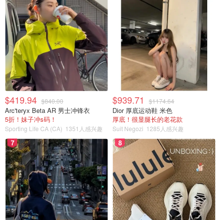
$419.94
$939.71
$840.00
$1174.64
Arc'teryx Beta AR 男士冲锋衣
Dior 厚底运动鞋 米色
5折！妹子冲s码！
厚底！很显腿长的老花款
Sporting Life CA (CA)
1351人感兴趣
Suit Negozi
1285人感兴趣
7
8