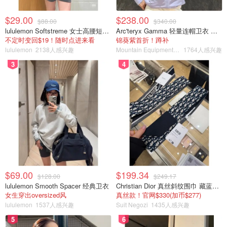
$29.00
$238.00
Miability
4009
1
$88.00
$340.00
lululemon Softstreme 女士高腰短裤 10cm
Arc'teryx Gamma 轻量连帽卫衣 女款
不定时变回$19！随时点进来看
锦葵紫首折！蹲补
lululemon
2138人感兴趣
Mountain Equipment Company
1764人感兴趣
2022加拿大留学数据出炉！44万留学
生中，这个国家人数第一...
3
4
省钱君
3570
$69.00
$199.34
$128.00
$249.17
lululemon Smooth Spacer 经典卫衣
Christian Dior 真丝斜纹围巾 藏蓝米色
女生穿出oversized风
真丝款！官网$330(加币$277)
lululemon
1537人感兴趣
Suit Negozi
1435人感兴趣
5
6