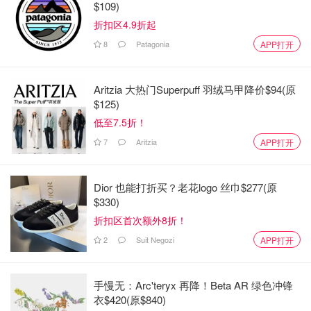
$109)
大本科教育的平均费用（取决于省份、机构和学习课程）在
折扣区4.9折起
20,000至40,000加元之间。此外，加拿大为国际学生提供多
8
Patagonia
APP打开
种财政援助计划，进一步缓解了财政压力。
工作机会
Aritzia 大热门Superpuff 羽绒马甲降价$94(原
$125)
在国内工作的能力也增加了加拿大在外国学生中的受欢迎程
低至7.5折！
度。在加拿大的国际毕业生有资格在完成学业后获得毕业工
7
Aritzia
APP打开
签（PGWP）。这是一个开放的工作许可，允许学生在毕业
后在该国居住和全职工作，这是加拿大国际毕业生移民过程
中的一个关键步骤。加拿大的国际毕业生也有很高的就业
Dior 也能打折买？老花logo 丝巾$277(原
率，在各级教育的毕业生中平均为73%。去年有132,650名
$330)
全日制学生通过PGWP计划转为工人，每年进入劳动力市场
折扣区首次额外8折！
的PGWP持有者人数持续增长。
2
Suit Negozi
APP打开
此外，持有有效学签的国际学生现在可以在校期间无限制工
作，直到2023年底。这一政策变化使学生能够养活自己，
手慢无：Arc'teryx 再降！Beta AR 绿色冲锋
衣$420(原$840)
比其他国家给予的自由度更大；