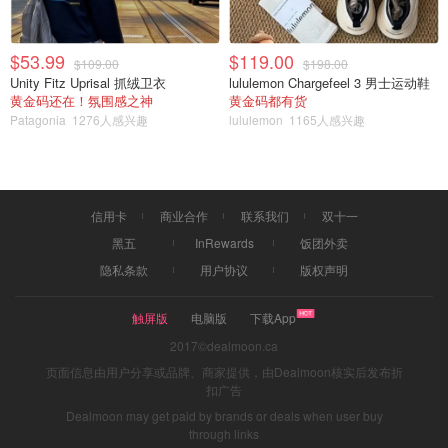
$53.99
$119.00
$109.00
$198.00
Unity Fitz Uprisal 抓绒卫衣
lululemon Chargefeel 3 男士运动鞋
黄金码还在！氛围感之神
黄金码都有货
Patagonia
1276人感兴趣
lululemon
1165人感兴趣
信用卡
商业合作
联系我们
双十一
黑五
InRewards
饭团外卖
隐私条款
用户协议
版权声明
触屏版
电脑版
下载App
2017©dealmoon.ca
页面信息由用户分享或品牌、商家提供，由Dealmoon核实后发布折
扣广告
Dealmoon may get paid by brands or deals when user buy
through links