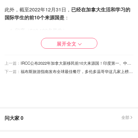
此外，截至2022年12月31日，
已经在加拿大生活和学习的
国际学生的前10个来源国是
：
印度（319,130名学生）
中国 (100,075名学生)
展开全文
菲律宾(32,455名学生)
上一篇：
法国(27,135名学生)
IRCC公布2022年加拿大新移民前10大来源国！印度第一、中国第二！
下一篇：
福布斯旅游指南发布全球最佳餐厅，多伦多温哥华这几家上榜！你吃过几家？
尼日利亚（21,660名学生）
伊朗（21,115名学生）
韩国（16,505名学生）
越南（16,140名学生）
问大家
0
全部
墨西哥（14,930名学生）
美国（14,485名学生）