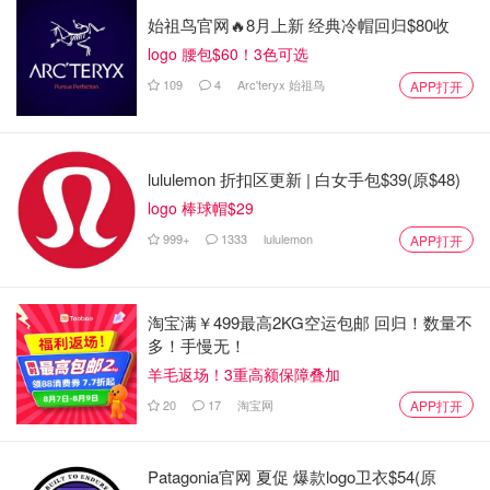
始祖鸟官网🔥8月上新 经典冷帽回归$80收
加拿大仍然是国际学生的首选目的地有几个原因--包括教育
logo 腰包$60！3色可选
标准，较低的成本，工作机会，以及毕业后的移民机会。
109
4
Arc'teryx 始祖鸟
APP打开
事实上，IDP--一家专门从事世界各地学生安置的国际教育
机构最近的一份报告显示，加拿大是全球留学生首选的绝大
多数目的地。
lululemon 折扣区更新 | 白女手包$39(原$48)
教育质量
logo 棒球帽$29
999+
1333
lululemon
APP打开
加拿大的教育质量很高，这也是其强大地位的原因之一。许
多加拿大院校在国际上最有声望的学校中名列前茅（特别是
在考虑具体的课程和院系时）。因此，加拿大的学校得到了
淘宝满￥499最高2KG空运包邮 回归！数量不
全球的认可，这是吸引国际学生的一个关键特征。
多！手慢无！
羊毛返场！3重高额保障叠加
费用
20
17
淘宝网
APP打开
加元的汇率更为有利，与国际货币相比，产生了更好的转换
效果。这意味着国际学生可以以比许多其他具有可比教育水
Patagonia官网 夏促 爆款logo卫衣$54(原
平的国家（如美国或英国）更低的价格获得高等教育。加拿