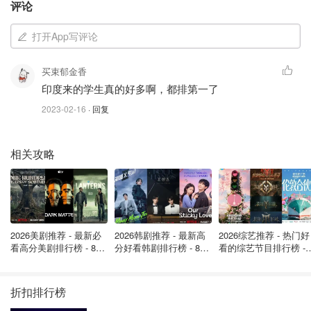
评论
2022年，在加拿大境内，
国际学生在各省留学的数据
：
打开App写评论
安省（411,000名学生）
不列颠哥伦比亚省（164,000名学生）
买束郁金香
印度来的学生真的好多啊，都排第一了
魁北克省（93,000名学生）
2023-02-16
· 回复
阿尔伯塔省（43,000名学生）
曼省（22,000名学生）
相关攻略
新斯科舍省（20,850名学生）
萨省（13,135名学生）
新不伦瑞克省（11,140名学生）
2026美剧推荐 - 最新必
2026韩剧推荐 - 最新高
2026综艺推荐 - 热门好
纽芬兰省和拉布拉多省（6,175名学生）
看高分美剧排行榜 - 8月
分好看韩剧排行榜 - 8月
看的综艺节目排行榜 - 
最新: 《​​足球教练 》第
最新：丁海寅《我的荒
月最新:《​​伦敦合伙人
爱德华王子岛（4,485名学生）
四季回归！
糖恋爱 》上线❣️
回归啦
折扣排行榜
为什么加拿大如此受留学生欢迎？