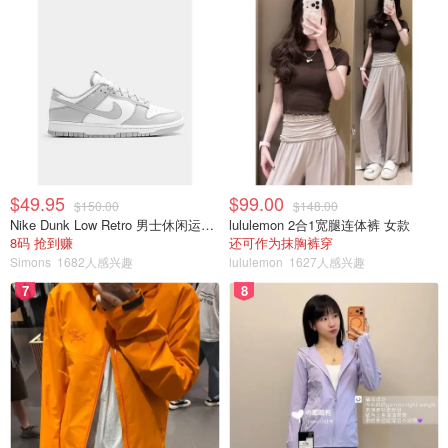
$49.95
$99.00
$150.00
$148.00
Nike Dunk Low Retro 男士休闲运动鞋
lululemon 2合1宽腿连体裤 女款
8码 抢到赚
还可作为抹胸裤穿
Simons
1682人感兴趣
lululemon
1627人感兴趣
7
8