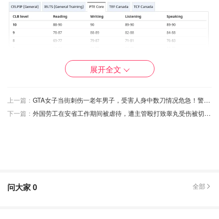
展开全文
上一篇：
GTA女子当街刺伤一老年男子，受害人身中数刀情况危急！警方透露，两人有亲戚关系！
5项接受的语言测试
下一篇：
外国劳工在安省工作期间被虐待，遭主管殴打致睾丸受伤被切除！其获赔超过$295,000!
加上 PTE 核心考试，加拿大移民难民和公民部(IRCC) 出于
移民目的现在接受了总共五种语言测试。这些都是：
思培（英语）；
雅思（英语）；
问大家
0
全部
PTE Core（英语）；
加拿大 TEF（法语）；