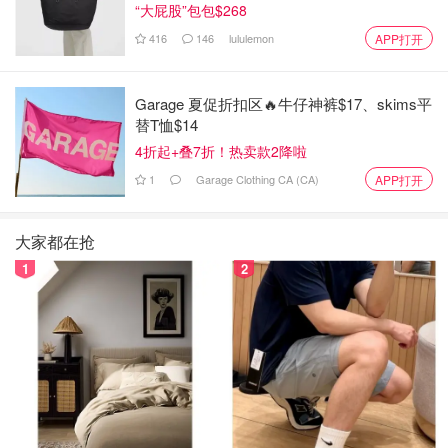
“大屁股”包包$268
416
146
lululemon
APP打开
Garage 夏促折扣区🔥牛仔神裤$17、skims平
替T恤$14
4折起+叠7折！热卖款2降啦
1
Garage Clothing CA (CA)
APP打开
大家都在抢
1
2