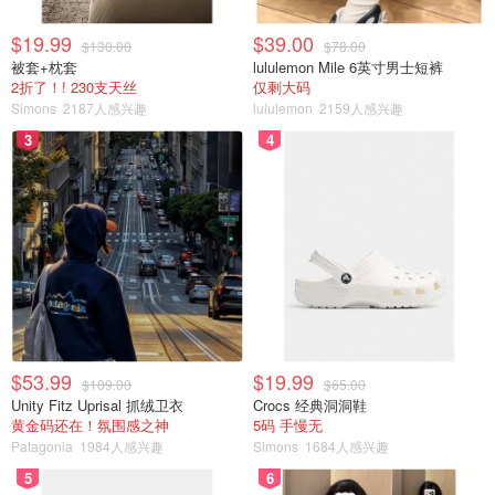
$19.99
$39.00
$130.00
$78.00
被套+枕套
lululemon Mile 6英寸男士短裤
2折了！! 230支天丝
仅剩大码
Simons
2187人感兴趣
lululemon
2159人感兴趣
3
4
$53.99
$19.99
$109.00
$65.00
Unity Fitz Uprisal 抓绒卫衣
Crocs 经典洞洞鞋
黄金码还在！氛围感之神
5码 手慢无
Patagonia
1984人感兴趣
Simons
1684人感兴趣
5
6