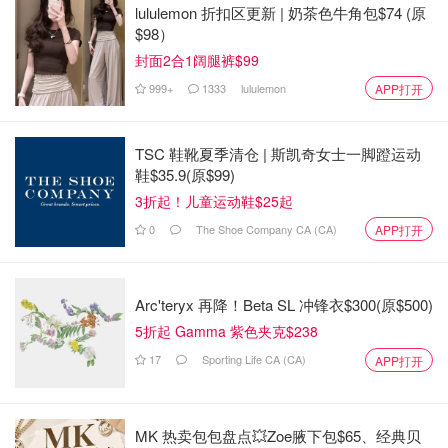
lululemon 折扣区更新 | 奶茶色牛角包$74 (原
加拿大思培考试攻略 - CELPIP报名流
$98）
程、评分标准、思培题库推荐，准备
封面2合1阔腿裤$99
考试先看这篇！
999+
1333
lululemon
APP打开
中午吃饭吗
4.5w
2
TSC 鞋靴夏季清仓 | 斯凯奇女士一脚蹬运动
雅思考试如何准备？雅思考试简介、
鞋$35.9(原$99)
报名流程、学习网站大全和大学录取
3折起！儿童运动鞋$25起
标准都读懂，7分不是梦！
0
The Shoe Company CA (CA)
APP打开
傲娇属性者
2.1w
Arc'teryx 再降！Beta SL 冲锋衣$300(原$500)
5折起 Gamma 紫色夹克$238
17
Sporting Life CA (CA)
APP打开
MK 热卖包包盘点💥Zoe腋下包$65、经典贝