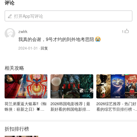
评论
加拿大 TCF（法语）。
打开App写评论
所有这五项测试都评估四种技能的语言能力：阅读、写作、
听力和口语。根据候选人申请的具体计划，他们可能需要满
zwlrk
1
足这四项技能中的不同标准。
我真的会谢，9号才约的到外地考思陪
2024-01-31
· 回复
例如，根据“快速通道”管理的项目申请的移民候选人将根据
他们选择的项目需要不同的分数。根据联邦技术工人计划
(FSWP)，候选人的所有语言技能的 CLB 水平最低为 7 分。
相关攻略
然而，根据联邦技能行业计划(FSTP)，候选人的口语和听
力要求 CLB 至少达到 5 级，阅读和写作至少达到 4 级。此
外，在加拿大经验等级(CEC) 下，根据其工作的国家职业分
类(NOC) 技能水平，候选人的所有语言能力至少需要 CLB
荷兰弟重返大银幕‼️《蜘
2026韩国电影推荐 | 最
2026综艺推荐 - 热门好
7 级或 5 级。
蛛侠：崭新之日》🕷️北
新好看的韩国电影排行
看的综艺节目排行榜 - 
美热映中❣️阵容豪华✨🤩
榜，必看盘点！8月最
月最新:《​​披荆斩棘
来源：
cicnews
封面： Nguyen Dang Hoang
新！(持续更新）
2026》回归啦
Nhu/unsplash
折扣排行榜