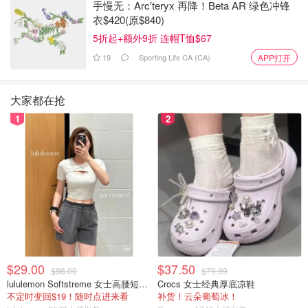
手慢无：Arc'teryx 再降！Beta AR 绿色冲锋
衣$420(原$840)
5折起+额外9折 连帽T恤$67
19
Sporting Life CA (CA)
APP打开
大家都在抢
1
2
$29.00
$37.50
$88.00
$79.99
lululemon Softstreme 女士高腰短裤 10cm
Crocs 女士经典厚底凉鞋
不定时变回$19！随时点进来看
补货！云朵葡萄冰！