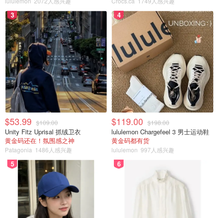
lululemon
2072人感兴趣
Crocs.ca
1749人感兴趣
3
4
$53.99
$119.00
$109.00
$198.00
Unity Fitz Uprisal 抓绒卫衣
lululemon Chargefeel 3 男士运动鞋
黄金码还在！氛围感之神
黄金码都有货
Patagonia
1486人感兴趣
lululemon
997人感兴趣
5
6