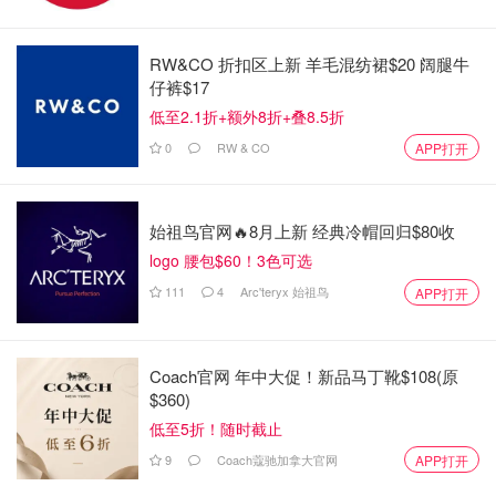
RW&CO 折扣区上新 羊毛混纺裙$20 阔腿牛
仔裤$17
低至2.1折+额外8折+叠8.5折
0
RW & CO
APP打开
始祖鸟官网🔥8月上新 经典冷帽回归$80收
logo 腰包$60！3色可选
111
4
Arc'teryx 始祖鸟
APP打开
Coach官网 年中大促！新品马丁靴$108(原
$360)
低至5折！随时截止
9
Coach蔻驰加拿大官网
APP打开