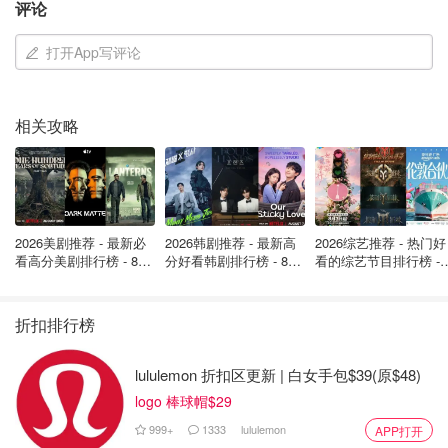
评论
打开App写评论
相关攻略
2026美剧推荐 - 最新必
2026韩剧推荐 - 最新高
2026综艺推荐 - 热门好
看高分美剧排行榜 - 8月
分好看韩剧排行榜 - 8月
看的综艺节目排行榜 - 
最新: 《​​足球教练 》第
最新：丁海寅《我的荒
月最新:《​​伦敦合伙人
四季回归！
糖恋爱 》上线❣️
回归啦
折扣排行榜
lululemon 折扣区更新 | 白女手包$39(原$48)
logo 棒球帽$29
999+
1333
lululemon
APP打开