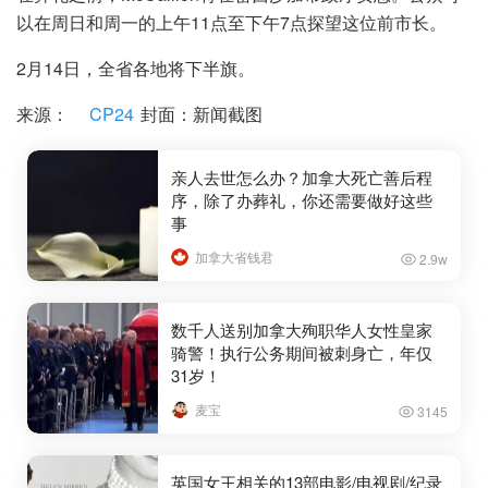
以在周日和周一的上午11点至下午7点探望这位前市长。
2月14日，全省各地将下半旗。
来源：
CP24
封面：新闻截图
亲人去世怎么办？加拿大死亡善后程
序，除了办葬礼，你还需要做好这些
事
加拿大省钱君
2.9w
数千人送别加拿大殉职华人女性皇家
骑警！执行公务期间被刺身亡，年仅
31岁！
麦宝
3145
英国女王相关的13部电影/电视剧/纪录