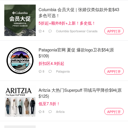
Columbia 会员大促 | 张婧仪类似款外套$43
多色可选！
5折起+额外8折+上新！多史低！
4
Columbia Sportswear Canada
APP打开
Patagonia官网 夏促 爆款logo卫衣$54(原
$109)
折扣区4.9折起
8
Patagonia
APP打开
Aritzia 大热门Superpuff 羽绒马甲降价$94(原
$125)
低至7.5折！
8
Aritzia
APP打开