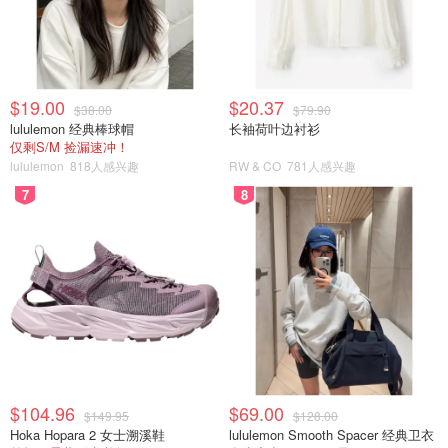
$19.00
$20.37
$38.00
$79.90
lululemon 经典棒球帽
长袖荷叶边衬衫
仅剩S/M 捡漏速冲！
lululemon
818人感兴趣
RW & CO
781人感兴趣
7
8
$104.96
$69.00
$149.95
$128.00
Hoka Hopara 2 女士溯溪鞋
lululemon Smooth Spacer 经典卫衣