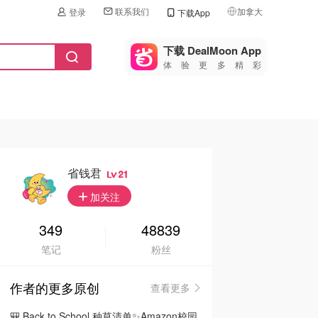
联系我们
加拿大
登录
下载App
🇺🇸
美国
下载 DealMoon App
体验更多精彩
🇨🇳
中国
🇨🇦
加拿大
🇬🇧
英国
🇩🇪
德国
省钱君
21
🇫🇷
加关注
法国
🇮🇹
349
48839
意大利
笔记
粉丝
🇦🇺
澳洲
作者的更多原创
查看更多
🇳🇿
新西兰
🎒 Back to School 种草清单✨Amazon校园