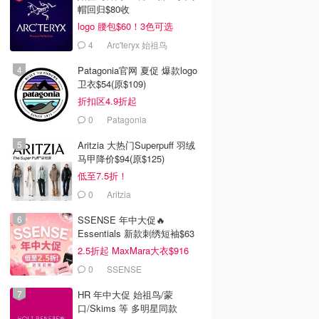
帽回归$80收
logo 腰包$60！3色可选
4
Arc'teryx 始祖鸟
Patagonia官网 夏促 爆款logo
卫衣$54(原$109)
折扣区4.9折起
0
Patagonia
Aritzia 大热门Superpuff 羽绒
马甲降价$94(原$125)
低至7.5折！
0
Aritzia
SSENSE 年中大促🔥
Essentials 新款刺绣短袖$63
2.5折起 MaxMara大衣$916
(原$2130)
0
SSENSE
HR 年中大促 始祖鸟/蒙
口/Skims 等 多明星同款