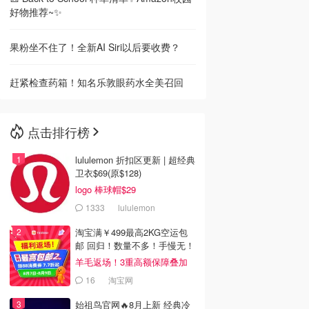
好物推荐~✨
果粉坐不住了！全新AI Siri以后要收费？
赶紧检查药箱！知名乐敦眼药水全美召回
点击排行榜
lululemon 折扣区更新 | 超经典
卫衣$69(原$128)
logo 棒球帽$29
1333
lululemon
淘宝满￥499最高2KG空运包
邮 回归！数量不多！手慢无！
羊毛返场！3重高额保障叠加
16
淘宝网
始祖鸟官网🔥8月上新 经典冷