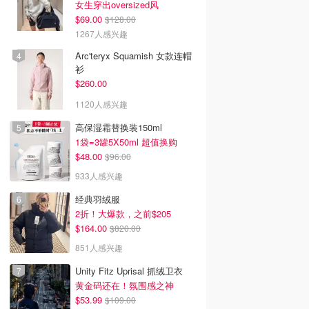
女生穿出oversized风
$69.00
$128.00
1267人感兴趣
Arc'teryx Squamish 女款连帽
衫
$260.00
1120人感兴趣
高保湿霜替换装150ml
1袋=3罐5X50ml 超值换购
$48.00
$96.00
933人感兴趣
经典羽绒服
2折！大爆款，之前$205
$164.00
$820.00
851人感兴趣
Unity Fitz Uprisal 抓绒卫衣
黄金码还在！氛围感之神
$53.99
$109.00