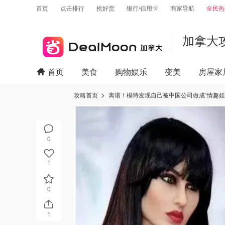
首页
点击排行
抢好货
银行/信用卡
商家导航
全民热
加拿大
首页
美食
购物娱乐
变美
房屋家
攻略首页
离谱！模特发现自己被中国公司做成“情趣娃
0
1
0
1