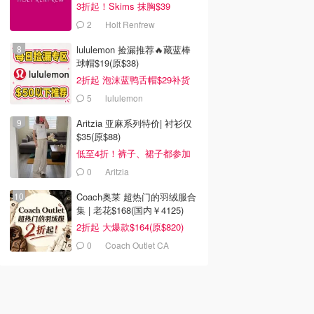
3折起！Skims 抹胸$39
2
Holt Renfrew
lululemon 捡漏推荐🔥藏蓝棒
球帽$19(原$38)
2折起 泡沫蓝鸭舌帽$29补货
5
lululemon
Aritzia 亚麻系列特价| 衬衫仅
$35(原$88)
低至4折！裤子、裙子都参加
0
Aritzia
Coach奥莱 超热门的羽绒服合
集 | 老花$168(国内￥4125)
2折起 大爆款$164(原$820)
0
Coach Outlet CA