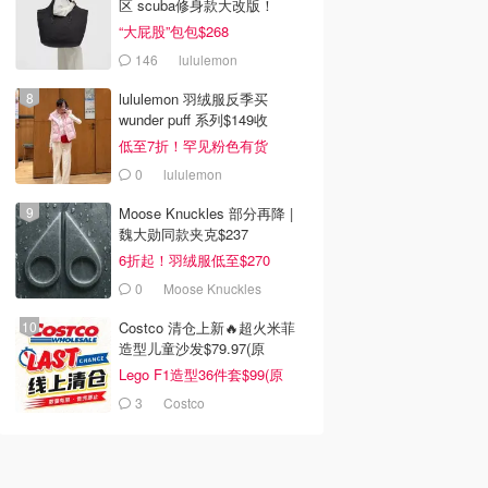
区 scuba修身款大改版！
“大屁股”包包$268
146
lululemon
lululemon 羽绒服反季买
wunder puff 系列$149收
低至7折！罕见粉色有货
0
lululemon
Moose Knuckles 部分再降 |
魏大勋同款夹克$237
6折起！羽绒服低至$270
0
Moose Knuckles
Costco 清仓上新🔥超火米菲
造型儿童沙发$79.97(原
$129.99)
Lego F1造型36件套$99(原
$159)
3
Costco