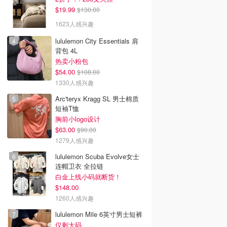
$19.99
$130.00
1623人感兴趣
lululemon City Essentials 肩
背包 4L
热卖小粉包
$54.00
$108.00
1330人感兴趣
Arc'teryx Kragg SL 男士棉质
短袖T恤
胸前小logo设计
$63.00
$90.00
1279人感兴趣
lululemon Scuba Evolve女士
连帽卫衣 全拉链
白金上线小码就断货！
$148.00
1260人感兴趣
lululemon Mile 6英寸男士短裤
仅剩大码