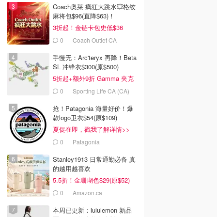
Coach奥莱 疯狂大跳水💥格纹
麻将包$96(直降$63)！
3折起！金链卡包史低$36
0
Coach Outlet CA
手慢无：Arc'teryx 再降！Beta
SL 冲锋衣$300(原$500)
5折起+额外9折 Gamma 夹克
$238
0
Sporting Life CA (CA)
抢！Patagonia 海量好价！爆
款logo卫衣$54(原$109)
夏促在即，戳我了解详情>>
0
Patagonia
Stanley1913 日常通勤必备 真
的越用越喜欢
5.5折！金珊瑚色$29(原$52)
0
Amazon.ca
本周已更新：lululemon 新品