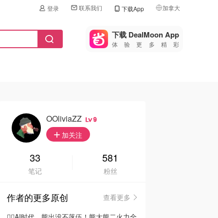
联系我们
加拿大
登录
下载App
🇺🇸
美国
下载 DealMoon App
体验更多精彩
🇨🇳
中国
🇨🇦
加拿大
🇬🇧
英国
🇩🇪
德国
OOliviaZZ
9
🇫🇷
加关注
法国
🇮🇹
33
581
意大利
笔记
粉丝
🇦🇺
澳洲
作者的更多原创
查看更多
🇳🇿
新西兰
🦸‍♂️AI时代，熊出没不落伍！熊大熊二火力全