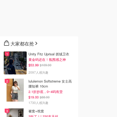
大家都在抢
Unity Fitz Uprisal 抓绒卫衣
黄金码还在！氛围感之神
$53.99
$109.00
2097人感兴趣
lululemon Softstreme 女士高
腰短裤 10cm
2.1折抄底，0~4码有货
$19.00
$88.00
1730人感兴趣
被套+枕套
2折了！! 230支天丝