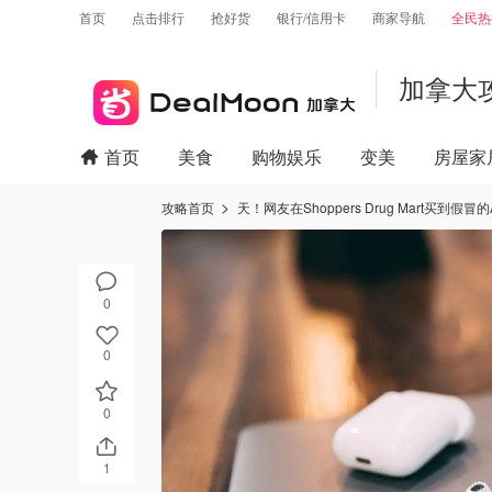
首页
点击排行
抢好货
银行/信用卡
商家导航
全民热
加拿大
首页
美食
购物娱乐
变美
房屋家
攻略首页
天！网友在Shoppers Drug Mart买到假冒
0
0
0
1