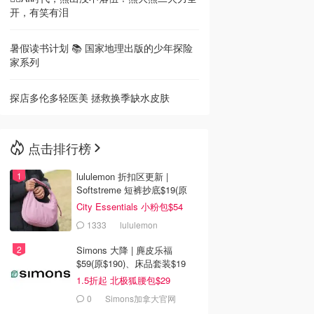
开，有笑有泪
暑假读书计划 📚 国家地理出版的少年探险
家系列
探店多伦多轻医美 拯救换季缺水皮肤
点击排行榜
lululemon 折扣区更新 |
Softstreme 短裤抄底$19(原
$88)
City Essentials 小粉包$54
1333
lululemon
Simons 大降 | 麂皮乐福
$59(原$190)、床品套装$19
1.5折起 北极狐腰包$29
0
Simons加拿大官网