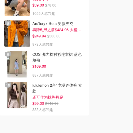
$39.00
$78.00
1055人感兴趣
Arc'teryx Beta 男款夹克
再降5折!之前$424.96 大橙子好显白 蹲补
$249.94
$500.00
973人感兴趣
COS 弹力棉衬衫连衣裙 蓝色
短袖
$169.00
887人感兴趣
lululemon 2合1宽腿连体裤 女
款
还可作为抹胸裤穿
$99.00
$148.00
883人感兴趣