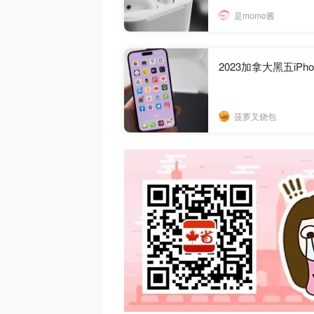
是momo酱
2023加拿大黑五i
菠萝叉烧包