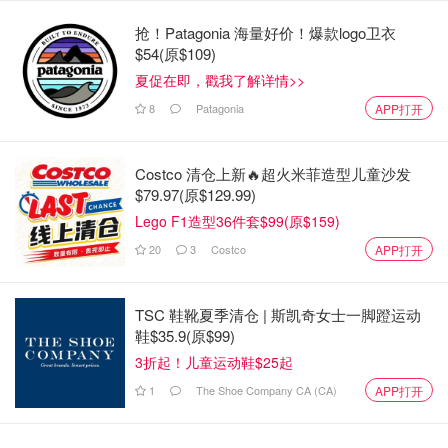
据FCT称，产权保险可以支付房主寻求恢复其房产产权的权
利而产生的法律费用。它保护房主的财产不受欺诈性索赔的
抢！Patagonia 海量好价！爆款logo卫衣
影响，并支付重新确立房主产权的法律费用。
$54(原$109)
夏促在即，戳我了解详情>>
如果买家在不知情的情况下购买了被欺诈性挂牌的房屋，该
8
Patagonia
APP打开
保险也应该保护他们。在这样的情况下，真正的房主很可能
会拿回他们的房子，而不知情的买家会拿回他们的钱。
Costco 清仓上新🔥超火米菲造型儿童沙发
了解对方身份
$79.97(原$129.99)
Lego F1造型36件套$99(原$159)
多伦多地区房地产委员会前任主席Stephen Moranis说，房
20
3
Costco
APP打开
地产交易的双方都应该确保他们对交易另一方的身份感到满
意。
TSC 鞋靴夏季清仓 | 斯凯奇女士一脚蹬运动
Moranis说，这意味着潜在的租户应该确保房东真正拥有该
鞋$35.9(原$99)
房产，而房东应该检查推荐信，并要求提供信用评分等文件
3折起！儿童运动鞋$25起
来验证潜在的租户。
1
The Shoe Company CA (CA)
APP打开
多伦多城市大学的数据科学和房地产管理教授Murtaza