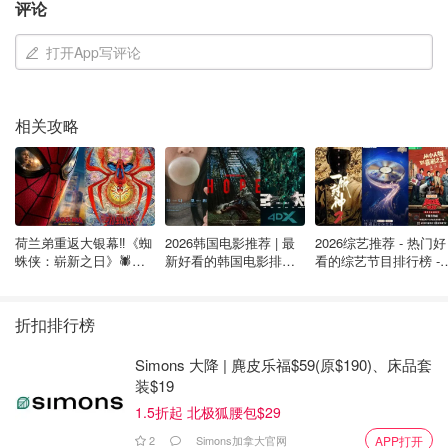
评论
保护你的身份
打开App写评论
窃取一个人的身份往往是产权欺诈的第一步。
政府颁发的身份文件，包括驾驶执照、护照、出生证明、社
相关攻略
会保险号码（SIN）卡和公民卡，都可以用来申请抵押贷款
或采取步骤购买或出售房屋。
加拿大反欺诈中心提供了以下预防身份盗窃的提示。
荷兰弟重返大银幕‼️《蜘
2026韩国电影推荐 | 最
2026综艺推荐 - 热门好
对与你分享个人信息的人要保持警惕。
蛛侠：崭新之日》🕷️北
新好看的韩国电影排行
看的综艺节目排行榜 - 
美热映中❣️阵容豪华✨🤩
榜，必看盘点！8月最
月最新:《​​披荆斩棘
定期检查信用卡报告、银行和信用卡账单，并报告任何
新！(持续更新）
2026》回归啦
不正常的情况。
折扣排行榜
在将含有个人信息的文件放入垃圾桶之前，先将其撕
Simons 大降 | 麂皮乐福$59(原$190)、床品套
碎。
装$19
通过定期取回邮件来限制邮件被盗。
1.5折起 北极狐腰包$29
2
Simons加拿大官网
APP打开