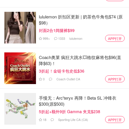
搬家时通知邮局、金融机构和其他服务提供者你的新地
址。
lululemon 折扣区更新 | 奶茶色牛角包$74 (原
关于如何防止身份盗窃的更多信息，请访问以下链接：
$98）
封面2合1阔腿裤$99
加拿大反欺诈中心
999+
1333
lululemon
APP打开
加拿大税务局
加拿大隐私专员办公室
Coach奥莱 疯狂大跳水💥格纹麻将包$96(直
降$63)！
购买产权保险
3折起！金链卡包史低$36
0
Coach Outlet CA
APP打开
安大略省金融服务监管局（FSRAO）表示，产权保险是一
种保护业主及其贷款人免受与房产产权或所有权有关的损失
的保险，包括来自产权欺诈的损失。
手慢无：Arc'teryx 再降！Beta SL 冲锋衣
$300(原$500)
虽然它不能防止你成为欺诈的受害者，但它是减轻其后果的
5折起+额外9折 Gamma 夹克$238
唯一最重要的东西。
18
Sporting Life CA (CA)
APP打开