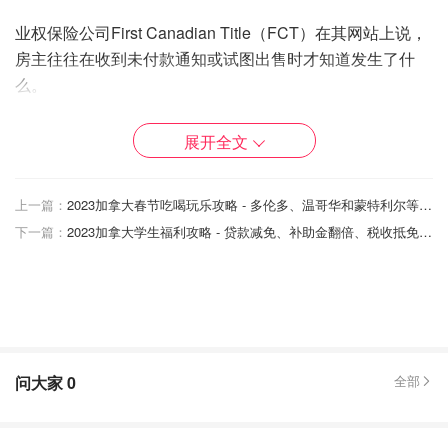
业权保险公司First Canadian Title（FCT）在其网站上说，
房主往往在收到未付款通知或试图出售时才知道发生了什
么。
据FCT称，产权欺诈的受害者失去了抵押房屋的权利，不能
展开全文
再利用股权，也不能出售房产，直到他们通过法院重新确立
其产权权利。
上一篇：
2023加拿大春节吃喝玩乐攻略 - 多伦多、温哥华和蒙特利尔等庆祝活动盘点
FCT在其网站上写道："要处理恢复你的产权和/或取消任何
下一篇：
2023加拿大学生福利攻略 - 贷款减免、补助金翻倍、税收抵免等6项福利盘点
欺诈性注册的抵押贷款，可能需要相当多的时间、金钱和努
力。"
多伦多的民事诉讼律师Morris Cooper说，
老年人和将房屋
出租给租户的人可能面临产权欺诈的高风险
，他曾在2006
年成功地为一个具有里程碑意义的案件进行辩护，将产权欺
问大家
0
全部
诈的责任从受害者转移到贷款机构。
但是房主可以采取措施来保护自己。