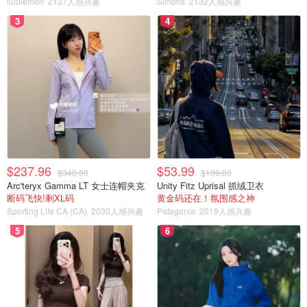
lululemon
2137人感兴趣
Simons
2132人感兴趣
安大略省政府还提供了一个
免费的在线工具
，允许任何
公众成员检查驾驶执照的有效性和当前状态。显示为无效的
3
4
驾驶执照号码可能是一个雷区。
来源：
CBC
封面：Gerd Altmann from Pixabay
安省租房须知！租客保险有必要买
吗？租客保险费多少？你想知道的都
在这里了！
芋圆冬瓜茶
3.0w
$237.96
$53.99
$340.00
$109.00
Arc'teryx Gamma LT 女士连帽夹克
Unity Fitz Uprisal 抓绒卫衣
断码飞快!剩XL码
黄金码还在！氛围感之神
加拿大风暴、洪水等灾害申报保险索
Sporting Life CA (CA)
2030人感兴趣
Patagonia
2019人感兴趣
赔攻略 | 如何取证，如何计算损失，申
5
6
请流程，都给你总结好了！
OOliviaZZ
3876