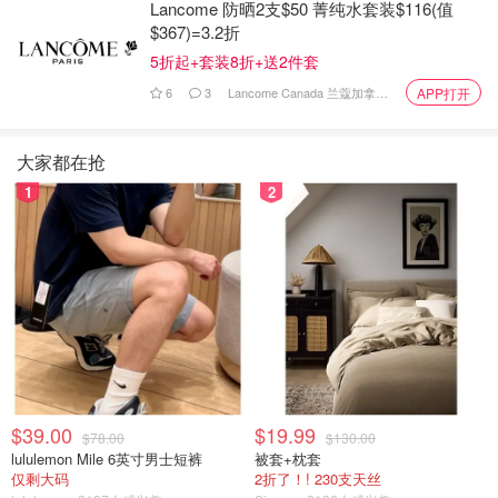
Haider说，他上次想买房时，曾与邻居交谈，向他们询问该
Lancome 防晒2支$50 菁纯水套装$116(值
房产和现任业主的情况，寻找潜在的雷区。
$367)=3.2折
5折起+套装8折+送2件套
Haider说，只需在谷歌上搜索一个人的名字，并交叉检查社
6
3
Lancome Canada 兰蔻加拿大官网
APP打开
交媒体上的照片，也可以帮助发现任何违规行为。
防止租户的产权欺诈
大家都在抢
1
2
将房屋出租给租户的房主可能面临较高的欺诈风险，因为租
户可以实际接触到房屋。
Haider说，房东应采取措施，确保包含个人信息的文件，如
驾驶执照更新申请或纳税申报单，不会落入坏人手中。
房主也可以不时地在网上搜索他们的房产，看看它是否被不
适当地挂牌出售或在AirBnB等租赁网站上。
房东还应该依靠银行信息，而不是现金支付，因为这又增加
$39.00
$19.99
$78.00
$130.00
了一层尽职调查。
lululemon Mile 6英寸男士短裤
被套+枕套
仅剩大码
2折了！! 230支天丝