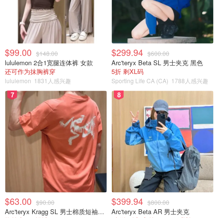
$99.00
$299.94
$148.00
$600.00
lululemon 2合1宽腿连体裤 女款
Arc'teryx Beta SL 男士夹克 黑色
还可作为抹胸裤穿
5折 剩XL码
lululemon
1831人感兴趣
Sporting Life CA (CA)
1788人感兴趣
7
8
$63.00
$399.94
$90.00
$800.00
Arc'teryx Kragg SL 男士棉质短袖T恤
Arc'teryx Beta AR 男士夹克