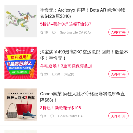
手慢无：Arc'teryx 再降！Beta AR 绿色冲锋
衣$420(原$840)
5折起+额外9折 连帽T恤$67
19
Sporting Life CA (CA)
APP打开
淘宝满￥499最高2KG空运包邮 回归！数量不
多！手慢无！
羊毛返场！3重高额保障叠加
23
20
淘宝网
APP打开
Coach奥莱 疯狂大跳水💥格纹麻将包$96(直
降$63)！
3折起！新款靴子$108
3
Coach Outlet CA
APP打开