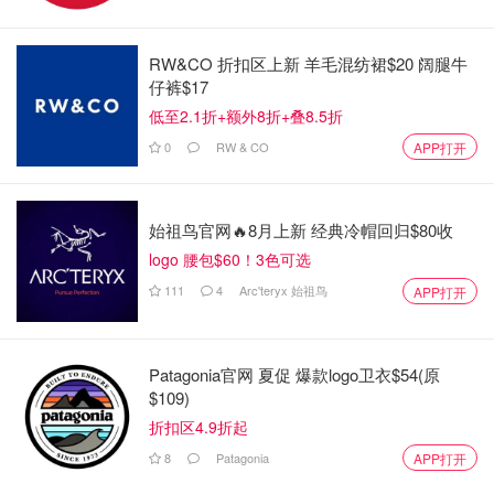
RW&CO 折扣区上新 羊毛混纺裙$20 阔腿牛
仔裤$17
低至2.1折+额外8折+叠8.5折
0
RW & CO
APP打开
始祖鸟官网🔥8月上新 经典冷帽回归$80收
logo 腰包$60！3色可选
111
4
Arc'teryx 始祖鸟
APP打开
Patagonia官网 夏促 爆款logo卫衣$54(原
$109)
折扣区4.9折起
8
Patagonia
APP打开