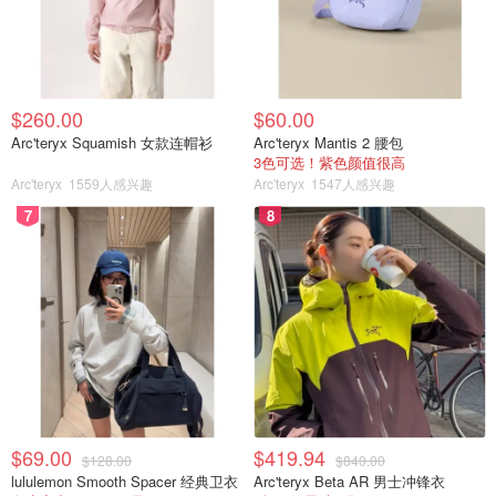
$260.00
$60.00
Arc'teryx Squamish 女款连帽衫
Arc'teryx Mantis 2 腰包
3色可选！紫色颜值很高
Arc'teryx
1559人感兴趣
Arc'teryx
1547人感兴趣
7
8
$69.00
$419.94
$128.00
$840.00
lululemon Smooth Spacer 经典卫衣
Arc'teryx Beta AR 男士冲锋衣