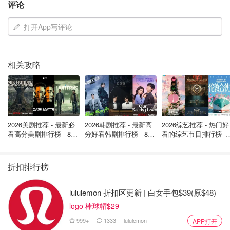
评论
加拿大省钱君
6278
打开App写评论
COVID-19、RSV和流感 - 病毒感染
期、症状对比、预防感染
相关攻略
OOliviaZZ
4992
2026美剧推荐 - 最新必
2026韩剧推荐 - 最新高
2026综艺推荐 - 热门好
看高分美剧排行榜 - 8月
分好看韩剧排行榜 - 8月
看的综艺节目排行榜 - 
最新: 《​​足球教练 》第
最新：丁海寅《我的荒
月最新:《​​伦敦合伙人
四季回归！
糖恋爱 》上线❣️
回归啦
折扣排行榜
lululemon 折扣区更新 | 白女手包$39(原$48)
logo 棒球帽$29
999+
1333
lululemon
APP打开