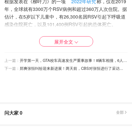
根据发表在《柳叶刀》的一项
2022年研究
称，仅在2019
年，全球就有3300万个RSV病例和超过360万人次住院。据
估计，在5岁以下儿童中，有26,300名因RSV引起下呼吸道
感染住院死亡，以及101,400例RSV引起的总体死亡。
（来源：
CNN
，封面图Credit：Shutterstock）
展开全文
「该文章来自@省钱君-北美省钱快报，版权归原作者所
有」
上一篇：
开学第一天，GTA校车高速发生严重事故事！8辆车相撞，6人被送往医院！
下一篇：
郑爽张恒纠纷迎来​新进展！两天前，CBS对张恒进行了采访...
小孩感染RSV可以多严重？3岁男孩感
染RSV在ICU待了5天，靠吸氧过了11
天！
Miability
3579
问大家
0
全部
COVID-19、流感还是RSV？今年冬季
“重感冒”症状对比