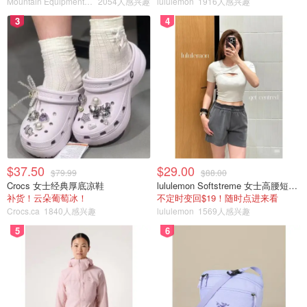
Mountain Equipment Company
2054人感兴趣
lululemon
1916人感兴趣
3
4
$37.50
$29.00
$79.99
$88.00
Crocs 女士经典厚底凉鞋
lululemon Softstreme 女士高腰短裤 10cm
补货！云朵葡萄冰！
不定时变回$19！随时点进来看
Crocs.ca
1840人感兴趣
lululemon
1569人感兴趣
5
6