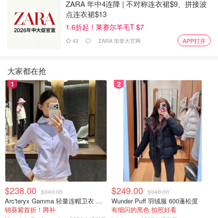
ZARA 年中4连降 | 不对称连衣裙$9、拼接波
点连衣裙$13
1.6折起！莱赛尔羊毛T $7
43
ZARA 加拿大官网
APP打开
大家都在抢
1
2
$238.00
$249.00
$340.00
$348.00
Arc'teryx Gamma 轻量连帽卫衣 女款
Wunder Puff 羽绒服 600蓬松度
锦葵紫首折！蹲补
有细闪的黑色 拍照好看