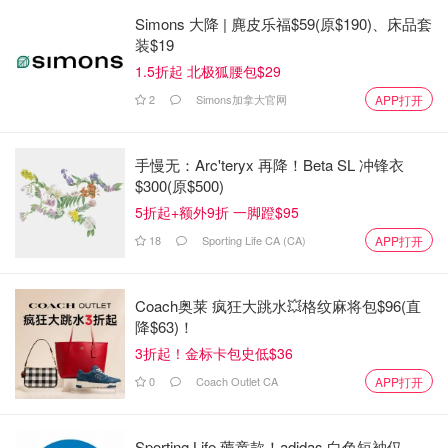
Simons 大降 | 麂皮乐福$59(原$190)、床品套
装$19
1.5折起 北极狐腰包$29
2
Simons加拿大官网
APP打开
手慢无：Arc'teryx 再降！Beta SL 冲锋衣
$300(原$500)
5折起+额外9折 一脚蹬$95
18
Sporting Life CA (CA)
APP打开
Coach奥莱 疯狂大跳水💥格纹麻将包$96(直
降$63)！
3折起！金标卡包史低$36
0
Coach Outlet CA
APP打开
Sporting Life 薅童款！adidas 白色短袖仅