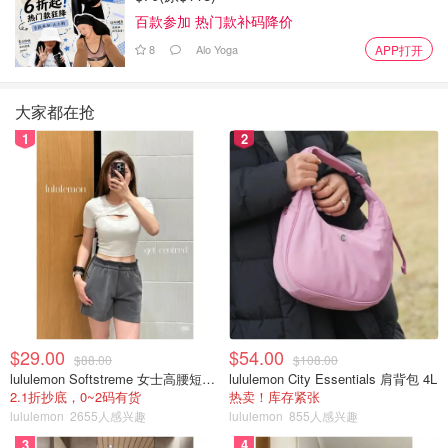
百款参加 热门款补码降价
8
Alo Yoga
APP打开
大家都在抢
1
2
$29.00
$54.00
$88.00
$108.00
lululemon Softstreme 女士高腰短裤 10cm
lululemon City Essentials 肩背包 4L
2.1折抄底，0~2码有货
热卖！库存紧张
lululemon
2655人感兴趣
lululemon
855人感兴趣
3
4