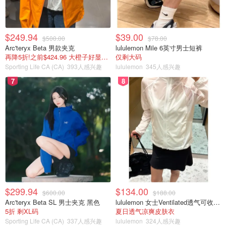
$249.94
$39.00
$500.00
$78.00
Arc'teryx Beta 男款夹克
lululemon Mile 6英寸男士短裤
再降5折!之前$424.96 大橙子好显白 蹲补
仅剩大码
Sporting Life CA (CA)
393人感兴趣
lululemon
345人感兴趣
7
8
$299.94
$134.00
$600.00
$188.00
Arc'teryx Beta SL 男士夹克 黑色
lululemon 女士Ventilated透气可收纳跑步夹克
5折 剩XL码
夏日透气凉爽皮肤衣
Sporting Life CA (CA)
337人感兴趣
lululemon
324人感兴趣