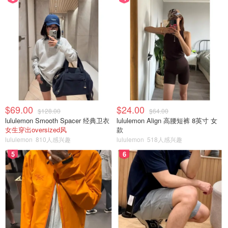
$69.00
$24.00
$128.00
$64.00
lululemon Smooth Spacer 经典卫衣
lululemon Align 高腰短裤 8英寸 女
女生穿出oversized风
款
lululemon
810人感兴趣
lululemon
518人感兴趣
5
6