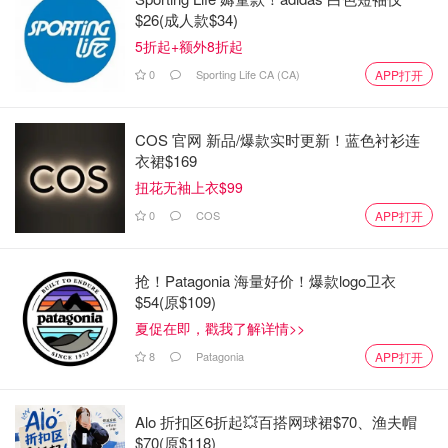
$26(成人款$34)
5折起+额外8折起
0
Sporting Life CA (CA)
APP打开
COS 官网 新品/爆款实时更新！蓝色衬衫连
衣裙$169
扭花无袖上衣$99
0
COS
APP打开
抢！Patagonia 海量好价！爆款logo卫衣
$54(原$109)
夏促在即，戳我了解详情>>
8
Patagonia
APP打开
Alo 折扣区6折起💥百搭网球裙$70、渔夫帽
$70(原$118)