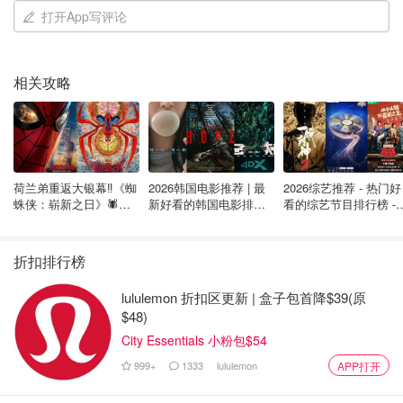
打开App写评论
相关攻略
荷兰弟重返大银幕‼️《蜘
2026韩国电影推荐 | 最
2026综艺推荐 - 热门好
蛛侠：崭新之日》🕷️北
新好看的韩国电影排行
看的综艺节目排行榜 - 
美热映中❣️阵容豪华✨🤩
榜，必看盘点！8月最
月最新:《​​披荆斩棘
新！(持续更新）
2026》回归啦
折扣排行榜
lululemon 折扣区更新 | 盒子包首降$39(原
$48)
City Essentials 小粉包$54
999+
1333
lululemon
APP打开