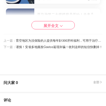
亚马逊第二大规模裁员开始！未来几
周9000人丢工作，2023年裁员总数达
到27000人！
展开全文
省钱君
4098
上一篇：
育空地区为没保险的人提供每年$1300牙科福利，可用于治疗和洗牙！
下一篇：
谨慎！安省多地频发Costco返现诈骗！收到这样的短信快删掉！
真“黑五”了！Twitter开始血腥大裁员 ，
办公室已经禁入，全球员工都守着邮
箱等“生杀令”！
OOliviaZZ
4822
问大家
0
全部
评论