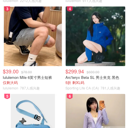
lululemon
2212人感兴趣
lululemon
911人感兴趣
地址：Salle Wilfrid-Pelletier Place des Arts
3
4
175 Sainte-Catherine Street West
Downtown - Quartier des spectacles
时间：2023 年 2 月 12 日，晚上 7:30
价格：48 加币至 128加币
$39.00
$299.94
$78.00
$600.00
lululemon Mile 6英寸男士短裤
Arc'teryx Beta SL 男士夹克 黑色
仅剩大码
5折 剩XL码
lululemon
787人感兴趣
Sporting Life CA (CA)
781人感兴趣
5
6