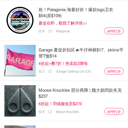
时间：2023 年 1 月 10 日星期二晚上7点30分
抢！Patagonia 海量好价！爆款logo卫衣
票价：从 $28.00 到 $88.00
$54(原$109)
夏促在即，戳我了解详情>>
8
Patagonia
APP打开
Garage 夏促折扣区🔥牛仔神裤$17、skims平
替T恤$14
4折起+叠7折！热卖款2降啦
2
Garage Clothing CA (CA)
APP打开
Moose Knuckles 部分再降 | 魏大勋同款夹克
$237
6折起！羽绒服低至$270
8
Moose Knuckles
APP打开