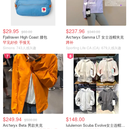
4.
享用传统中国美食
$29.95
$237.96
$60.00
$340.00
蒙特利尔最好的中餐馆是你可以找到该市最好的食物的地
Fjallraven High Coast 腰包
Arc'teryx Gamma LT 女士连帽夹克
方。 许多传统的农历新年食品都带有层层象征意义和好
罕见好价 手慢无
蹲补
Simons
743人感兴趣
Sporting Life CA (CA)
679人感兴趣
运。 吉祥食品包括饺子、面条、鱼和汤圆——仅举几例
——在蒙特利尔美味的中餐馆都能找到。
7
8
强记
在这个位于 de la Gauchetière 的地址，走上一段陡峭的室
内楼梯，你会发现自己步入了令人惊讶的唐人街鲜为人知的
餐厅之一——也许是因为它正是你可能想要为自己保留的那
种地方。 桌子可能很难固定，建议你提前预订，但是一旦
你体验过他们的大蒜酱油芝麻酱蛏子，或者他们的海蜇蒸
$249.94
$148.00
鸡，你就会明白他们火的意义所在。
$500.00
Arc'teryx Beta 男款夹克
lululemon Scuba Evolve女士连帽卫衣 全拉链