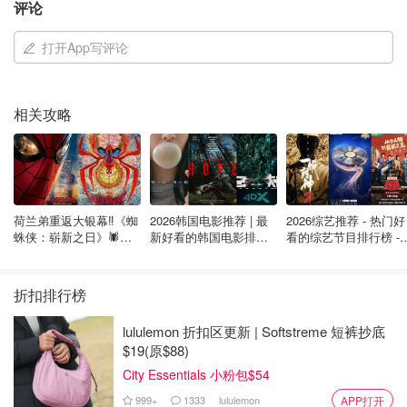
评论
打开App写评论
相关攻略
荷兰弟重返大银幕‼️《蜘
2026韩国电影推荐 | 最
2026综艺推荐 - 热门好
蛛侠：崭新之日》🕷️北
新好看的韩国电影排行
看的综艺节目排行榜 - 
美热映中❣️阵容豪华✨🤩
榜，必看盘点！8月最
月最新:《​​披荆斩棘
2.
蒙特利尔第七届春节联欢晚会
新！(持续更新）
2026》回归啦
折扣排行榜
1 月 10 日在艺术广场举行的第七届中国春节联欢晚会以中
国传统乐器的神奇节目告别过去，迎接未来。 欣赏蒙特利
lululemon 折扣区更新 | Softstreme 短裤抄底
尔职业青年芭蕾舞团、中国民族舞、中国古典舞和韩国流行
$19(原$88)
音乐、歌手杰西卡·维尼奥特（著名魁北克歌手吉尔斯·维尼
City Essentials 小粉包$54
奥特的女儿）和中国五声合唱团等的表演。
999+
1333
lululemon
APP打开