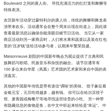
Boulevard 之间的唐人街。 寻找充满活力的红灯笼和舞狮等
特殊表演。
农历新年活动穿过蒙特利尔的唐人街，传统的舞狮和舞龙表
演带来欢乐。活动通常会在整个周末出现在街道上，因此请
查看最新消息以确保你能亲眼目睹节日活动。 当它从一家
商店活动到另一家商店时，人们将水果和蔬菜以及装在红包
里的“压岁钱”送给活动参与者，以期来年繁荣昌盛。
Maisonneuve 剧院的中国新年晚会为观众提供了古典和民
族舞蹈与歌唱、民族音乐和杂技的融合。 该节目通常有
100 多位来自华星（凤凰）艺术团的艺术家和来自中国的表
演嘉宾。
其他的中国新年传统是带有迷信“调味”的美味。 饺子象征着
金银元宝，元旦吃得越多，越有钱。 你可以在哈尔滨饺子
馆、麦香园或梅餐厅等地寻找这些珍贵的小吃。 另一种带
有隐藏信息的食物是鱼，在中文中听起来恰恰是“幸运”。 中