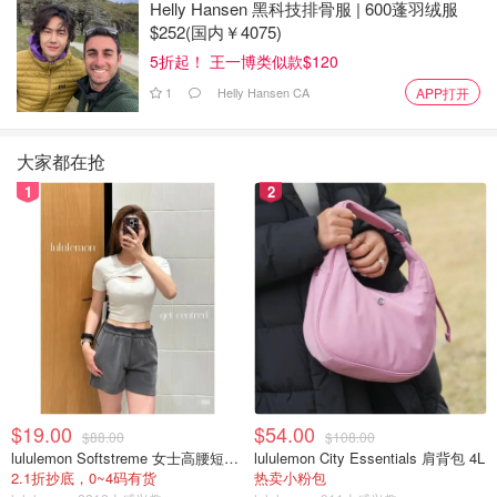
Helly Hansen 黑科技排骨服 | 600蓬羽绒服
$252(国内￥4075)
5折起！ 王一博类似款$120
1
Helly Hansen CA
APP打开
大家都在抢
1
2
3. 中国新年表演——蒙特利尔华星（凤凰）艺
术团
这是庆祝中国新年的活动，包括古典和民间舞蹈、歌唱、杂
技、民族音乐等等。 蒙特利尔华兴（凤凰）艺术团的一百
多位艺术家和一些国际知名的加拿大不同种族的专业舞者将
在这场演出中分享他们对东方艺术的热情。
$19.00
$54.00
$88.00
$108.00
lululemon Softstreme 女士高腰短裤 10cm
lululemon City Essentials 肩背包 4L
快来迎接兔年，从这种独特的力量中汲取灵感吧！
2.1折抄底，0~4码有货
热卖小粉包