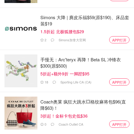
《风华雪月》，友谊长存！ 在告别过去迎接未来之际，第
七届春节联欢晚会将以令人耳目一新的爵士乐和大提琴表演
Simons 大降 | 麂皮乐福$59(原$190)、床品套
让你耳目一新。 对于许多其他音乐节目中的一组神奇的传
装$19
统和刺激的中国乐器。
1.5折起 北极狐腰包$29
2
Simons加拿大官网
APP打开
来与南美风格的艺术家、蒙特利尔职业青年芭蕾舞团、中国
民族舞、中国古典舞和K-pop 一起跳舞吧！
手慢无：Arc'teryx 再降！Beta SL 冲锋衣
总结一下，晚上的最后一类； Jessica Vigneault，魁北克著
$300(原$500)
名歌手Gilles Vigneault的女儿，将与我们分享她在钢琴上的
5折起+额外9折 一脚蹬$95
才华。 来自多伦多的顶级花腔女高音歌手、来自蒙特利尔
18
Sporting Life CA (CA)
APP打开
的著名华人歌手以及华人五声合唱团美妙的合唱也将随之而
来。
Coach奥莱 疯狂大跳水💥格纹麻将包$96(直
本次晚会的主题是“友谊地久天长”。届时，将邀请有中国驻
降$63)！
蒙特利尔总领馆、加拿大三级政府和各界精英等嘉宾参加我
3折起！金标卡包史低$36
们演出前的招待酒会。
0
Coach Outlet CA
APP打开