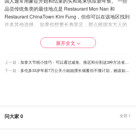
国人通常用象征开始和结束的头和尾来供应新年鱼。 一些
品尝传统鱼类的最佳地点是 Restaurant Mon Nan 和
Restaurant ChinaTown Kim Fung，但你可以在该地区找到
许多其他选择。 如果你想要长寿富足，那么根据东方人的
信仰，面条就是新年的主食。 它们不应该被切割； 越长越
好！ 去 Restaurant Noodle Factory 或 Nouilles de Lan
展开全文
Zhou 买些新鲜的面条。
愿所有这些中国新年传统为你带来来年的好运、财富和健
上一篇：
加拿大节税小技巧 - 可以通过减免、推迟和分割这3种方法省钱！
康！ 请尽情享受表演和美食，与蒙特利尔居民和客人一起
下一篇：
多伦多33岁年薪7万公关小姐姐擅长储蓄但不懂计划，她该如何理财将储蓄价值最大化？
庆祝中国文化。
时间：2023年大年初一
地点：蒙特列尔唐人街
问大家
0
全部