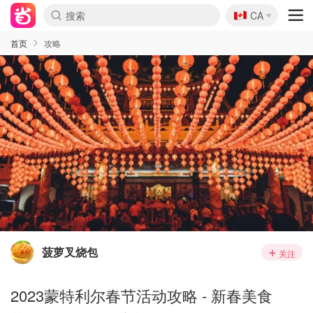
🇨🇦
CA
首页
攻略
菠萝叉烧包
关注
2023蒙特利尔春节活动攻略 - 新春美食