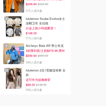
$249.94
$500.00
675人感兴趣
lululemon Scuba Evolve女士
连帽卫衣 全拉链
白金上线小码就断货！
$148.00
575人感兴趣
Arc'teryx Beta AR 男士夹克
5折降到底!之前$679.96 蹲补
$399.94
$800.00
568人感兴趣
lululemon 2合1宽腿连体裤 女
款
还可作为抹胸裤穿
$99.00
$148.00
566人感兴趣