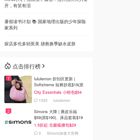
开，有笑有泪
暑假读书计划 📚 国家地理出版的少年探险
家系列
探店多伦多轻医美 拯救换季缺水皮肤
点击排行榜
lululemon 折扣区更新 |
Softstreme 短裤抄底$19(原
$88)
City Essentials 小粉包$54
1333
lululemon
Simons 大降 | 麂皮乐福
$59(原$190)、床品套装$19
1.5折起 北极狐腰包$29
0
Simons加拿大官网