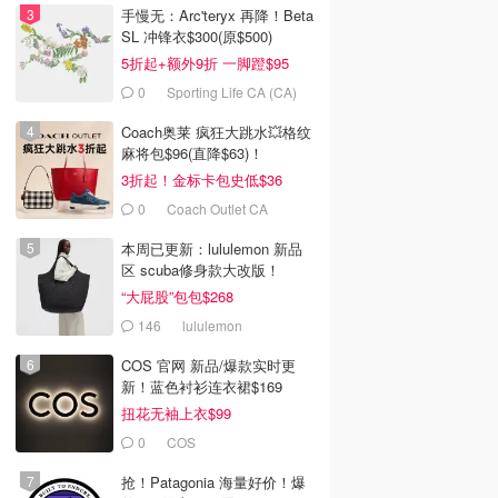
手慢无：Arc'teryx 再降！Beta
SL 冲锋衣$300(原$500)
5折起+额外9折 一脚蹬$95
0
Sporting Life CA (CA)
Coach奥莱 疯狂大跳水💥格纹
麻将包$96(直降$63)！
3折起！金标卡包史低$36
0
Coach Outlet CA
本周已更新：lululemon 新品
区 scuba修身款大改版！
“大屁股”包包$268
146
lululemon
COS 官网 新品/爆款实时更
新！蓝色衬衫连衣裙$169
扭花无袖上衣$99
0
COS
抢！Patagonia 海量好价！爆