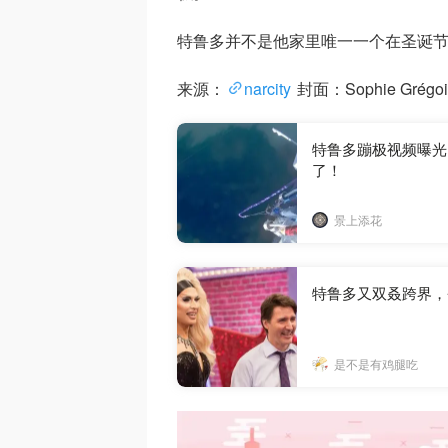
特鲁多并不是他家里唯一一个在圣诞节
来源：
narcity
封面：Sophie Grégo
特鲁多蹦极视频曝光
了！
景上添花
特鲁多又双叒跨界，
是不是有鸡腿吃