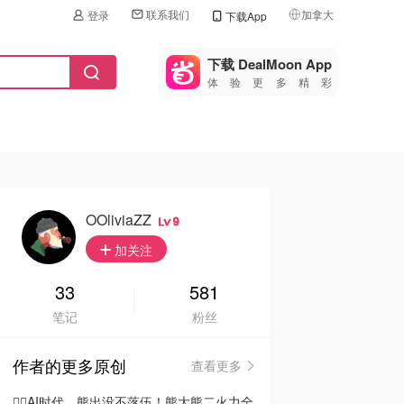
联系我们
加拿大
登录
下载App
🇺🇸
美国
下载 DealMoon App
体验更多精彩
🇨🇳
中国
🇨🇦
加拿大
🇬🇧
英国
🇩🇪
德国
OOliviaZZ
9
🇫🇷
加关注
法国
🇮🇹
33
581
意大利
笔记
粉丝
🇦🇺
澳洲
作者的更多原创
查看更多
🇳🇿
新西兰
🦸‍♂️AI时代，熊出没不落伍！熊大熊二火力全