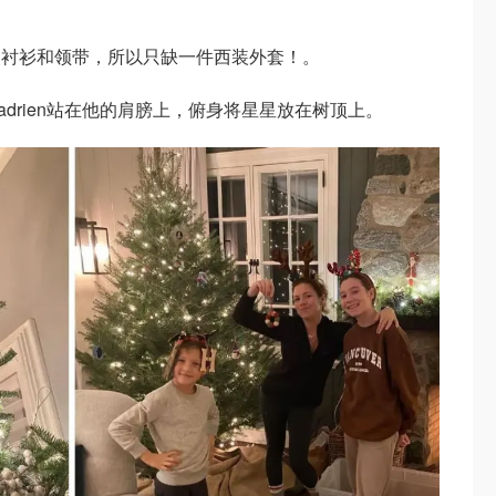
装衬衫和领带，所以只缺一件西装外套！。
drien站在他的肩膀上，俯身将星星放在树顶上。