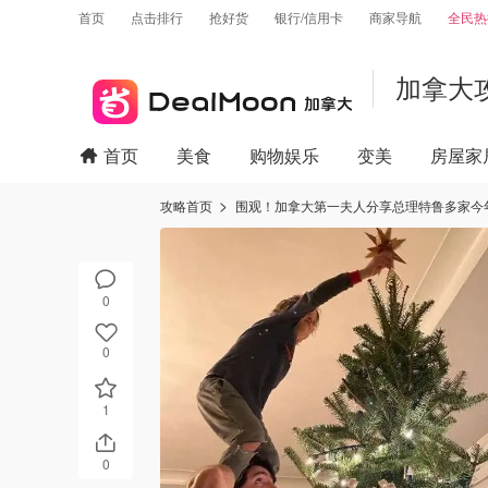
首页
点击排行
抢好货
银行/信用卡
商家导航
全民热
加拿大
首页
美食
购物娱乐
变美
房屋家
攻略首页
围观！加拿大第一夫人分享总理特鲁多家今
0
0
1
0