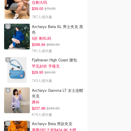
仅剩大码
$39.00
$78.00
787人感兴趣
Arc'teryx Beta SL 男士夹克 黑
色
5折 剩XL码
$299.94
$600.00
781人感兴趣
Fjallraven High Coast 腰包
罕见好价 手慢无
$29.95
$60.00
743人感兴趣
Arc'teryx Gamma LT 女士连帽
夹克
蹲补
$237.96
$340.00
679人感兴趣
Arc'teryx Beta 男款夹克
再降5折!之前$424.96 大橙子好显白 蹲补