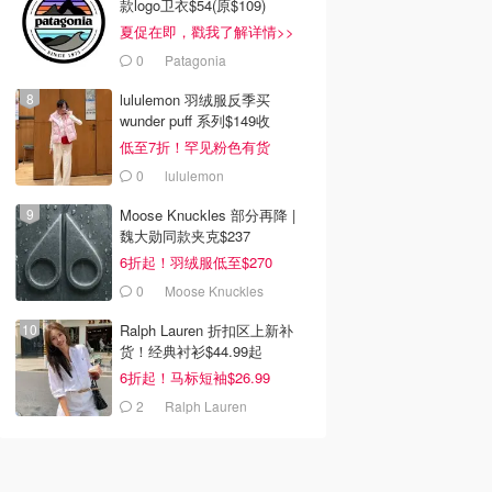
款logo卫衣$54(原$109)
夏促在即，戳我了解详情>>
0
Patagonia
lululemon 羽绒服反季买
wunder puff 系列$149收
低至7折！罕见粉色有货
0
lululemon
Moose Knuckles 部分再降 |
魏大勋同款夹克$237
6折起！羽绒服低至$270
0
Moose Knuckles
Ralph Lauren 折扣区上新补
货！经典衬衫$44.99起
6折起！马标短袖$26.99
2
Ralph Lauren