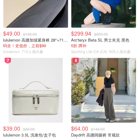
$49.00
$299.94
$168.00
$600.00
lululemon 高腰加绒紧身裤 28"≈71cm 5个口袋
Arc'teryx Beta SL 男士夹克 黑色
码全！史低价，之前$99
5折 蹲补
lululemon
712人感兴趣
Sporting Life CA (CA)
605人感兴趣
7
8
$39.00
$64.00
$48.00
$148.00
lululemon 3.5L 洗漱包/盒子包
Daydrift 高腰阔腿裤 常规款