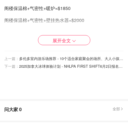
阁楼保温棉+气密性+暖炉=$1850
阁楼保温棉+气密性+壁挂热水器=$2000
阁楼保温棉+气密性+壁挂热水器+暖炉=$2600
展开全文
暖炉+壁挂热水器+气密性=$1500
壁挂热水器+气密性=$1100
上一篇：
多伦多室内游乐场推荐 - 10个适合家庭聚会的场所、大人小孩都适合！带娃的赶紧收藏！
下一篇：
2025加拿大冰球体验计划 - NHLPA FIRST SHIFT6月2日报名，$299冰球课+全身装备！
热泵补贴也高达$5000刀哦
问大家
0
全部