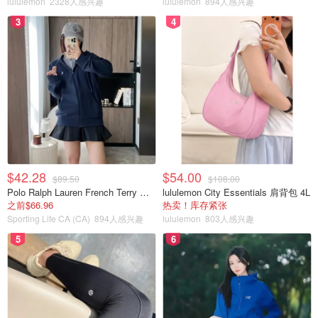
lululemon
2328人感兴趣
lululemon
894人感兴趣
3
4
$42.28
$54.00
$89.50
$108.00
Polo Ralph Lauren French Terry 女童连帽卫衣 7-16码
lululemon City Essentials 肩背包 4L
之前$66.96
热卖！库存紧张
Sporting Life CA (CA)
894人感兴趣
lululemon
803人感兴趣
5
6