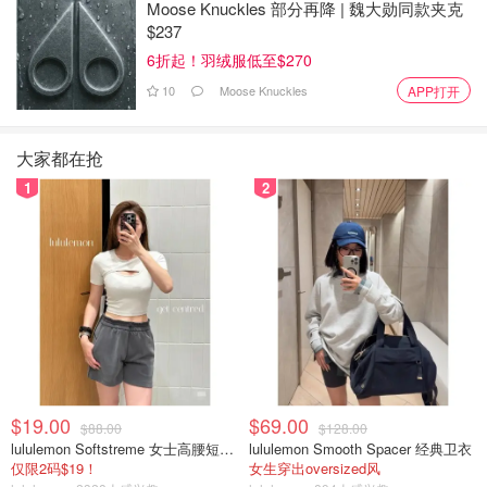
Moose Knuckles 部分再降 | 魏大勋同款夹克
$237
6折起！羽绒服低至$270
10
Moose Knuckles
APP打开
大家都在抢
1
2
$19.00
$69.00
$88.00
$128.00
lululemon Softstreme 女士高腰短裤 10cm
lululemon Smooth Spacer 经典卫衣
仅限2码$19！
女生穿出oversized风