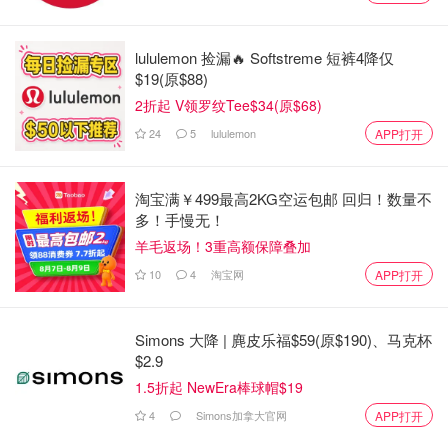
lululemon 捡漏🔥 Softstreme 短裤4降仅
$19(原$88)
2折起 V领罗纹Tee$34(原$68)
24
5
lululemon
APP打开
淘宝满￥499最高2KG空运包邮 回归！数量不
多！手慢无！
羊毛返场！3重高额保障叠加
10
4
淘宝网
APP打开
Simons 大降 | 麂皮乐福$59(原$190)、马克杯
$2.9
1.5折起 NewEra棒球帽$19
4
Simons加拿大官网
APP打开