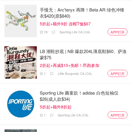
手慢无：Arc'teryx 再降！Beta AR 绿色冲锋
衣$420(原$840)
5折起+额外9折 连帽T恤$67
19
Sporting Life CA (CA)
APP打开
LB 潮鞋抄底 | NB 爆款204L薄底鞋$60、萨洛
蒙$75
2折起+再减$10+免邮！昂跑参加
1
Little Burgundy CA (CA）
APP打开
Sporting Life 薅童款！adidas 白色短袖仅
$26(成人款$34)
5折起+额外8折起
1
Sporting Life CA (CA)
APP打开