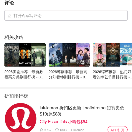
评论
打开App写评论
相关攻略
2026美剧推荐 - 最新必
2026韩剧推荐 - 最新高
2026综艺推荐 - 热门好
看高分美剧排行榜 - 8月
分好看韩剧排行榜 - 8月
看的综艺节目排行榜 - 
最新: 《​​足球教练 》第
最新：丁海寅《我的荒
月最新:《​​伦敦合伙人
四季回归！
糖恋爱 》上线❣️
回归啦
折扣排行榜
lululemon 折扣区更新 | softstreme 短裤史低
$19(原$88)
City Essentials 小粉包$54
999+
1333
lululemon
APP打开