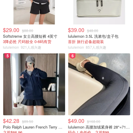
$29.00
$39.00
$88.00
$48.00
Softstreme 女士高腰短裤 4英寸
lululemon 3.5L 洗漱包/盒子包
3降必抢 尺码较全 0-6码有货
首折 旅行必备超能装
lululemon
921人感兴趣
lululemon
857人感兴趣
5
6
$42.28
$49.00
$89.50
$168.00
Polo Ralph Lauren French Terry 女童连帽卫衣 7-16码
lululemon 高腰加绒紧身裤 28"≈71cm 5个口袋
之前$66.96
码全！史低价，之前$99