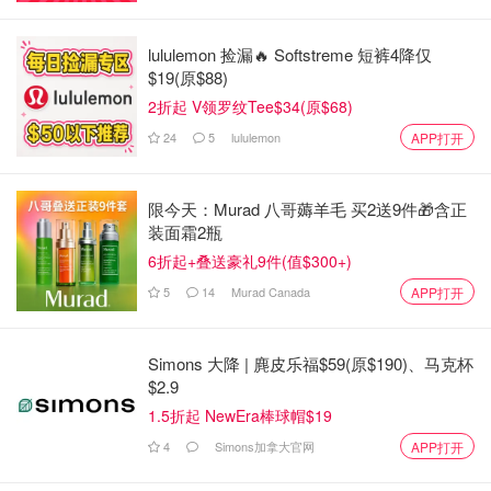
lululemon 捡漏🔥 Softstreme 短裤4降仅
$19(原$88)
2折起 V领罗纹Tee$34(原$68)
24
5
lululemon
APP打开
限今天：Murad 八哥薅羊毛 买2送9件🎁含正
装面霜2瓶
6折起+叠送豪礼9件(值$300+)
5
14
Murad Canada
APP打开
Simons 大降 | 麂皮乐福$59(原$190)、马克杯
$2.9
1.5折起 NewEra棒球帽$19
4
Simons加拿大官网
APP打开