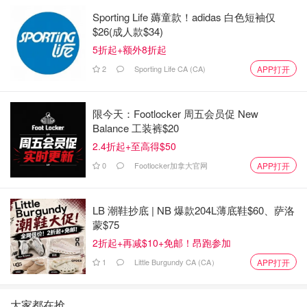
Sporting Life 薅童款！adidas 白色短袖仅
$26(成人款$34)
5折起+额外8折起
2
Sporting Life CA (CA)
APP打开
限今天：Footlocker 周五会员促 New
Balance 工装裤$20
2.4折起+至高得$50
0
Footlocker加拿大官网
APP打开
LB 潮鞋抄底 | NB 爆款204L薄底鞋$60、萨洛
蒙$75
2折起+再减$10+免邮！昂跑参加
1
Little Burgundy CA (CA）
APP打开
大家都在抢