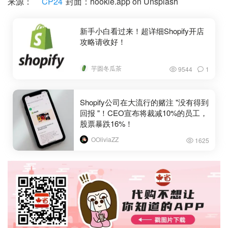
来源：
CP24
封面：hookle.app on Unsplash
新手小白看过来！超详细Shopify开店
攻略请收好！
芋圆冬瓜茶
9544
1
Shopify公司在大流行的赌注 "没有得到
回报 "！CEO宣布将裁减10%的员工，
股票暴跌16%！
OOliviaZZ
1625