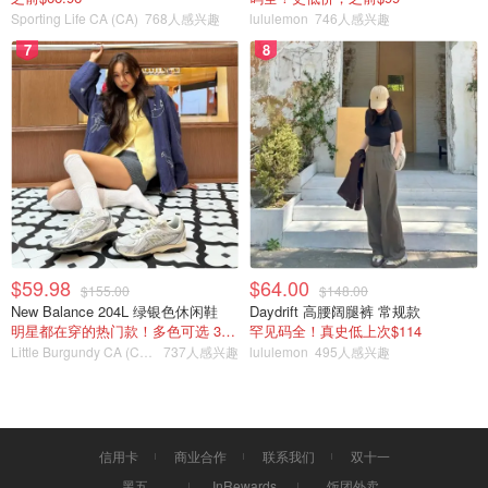
Sporting Life CA (CA)
768人感兴趣
lululemon
746人感兴趣
7
8
$59.98
$64.00
$155.00
$148.00
New Balance 204L 绿银色休闲鞋
Daydrift 高腰阔腿裤 常规款
明星都在穿的热门款！多色可选 3.8折
罕见码全！真史低上次$114
Little Burgundy CA (CA）
737人感兴趣
lululemon
495人感兴趣
信用卡
商业合作
联系我们
双十一
黑五
InRewards
饭团外卖