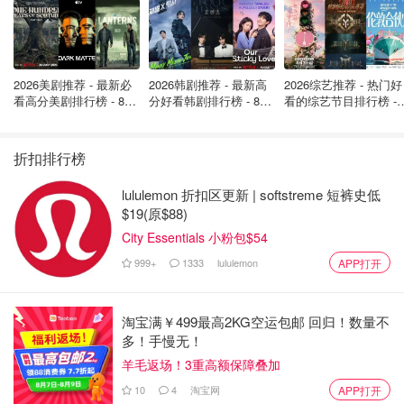
2026美剧推荐 - 最新必
2026韩剧推荐 - 最新高
2026综艺推荐 - 热门好
看高分美剧排行榜 - 8月
分好看韩剧排行榜 - 8月
看的综艺节目排行榜 - 
最新: 《​​足球教练 》第
最新：丁海寅《我的荒
月最新:《​​伦敦合伙人
四季回归！
糖恋爱 》上线❣️
回归啦
折扣排行榜
lululemon 折扣区更新 | softstreme 短裤史低
$19(原$88)
City Essentials 小粉包$54
999+
1333
lululemon
APP打开
淘宝满￥499最高2KG空运包邮 回归！数量不
多！手慢无！
羊毛返场！3重高额保障叠加
10
4
淘宝网
APP打开