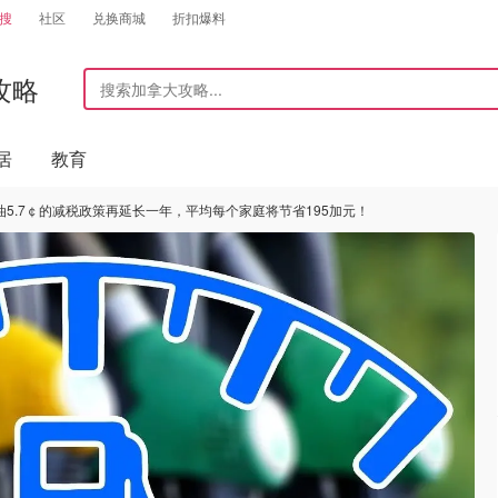
搜
社区
兑换商城
折扣爆料
攻略
居
教育
5.7￠的减税政策再延长一年，平均每个家庭将节省195加元！