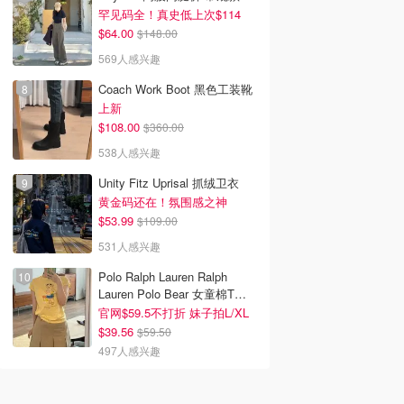
罕见码全！真史低上次$114
$64.00
$148.00
569人感兴趣
Coach Work Boot 黑色工装靴
上新
$108.00
$360.00
538人感兴趣
Unity Fitz Uprisal 抓绒卫衣
黄金码还在！氛围感之神
$53.99
$109.00
531人感兴趣
Polo Ralph Lauren Ralph
Lauren Polo Bear 女童棉T恤
染色 1件
官网$59.5不打折 妹子拍L/XL
$39.56
$59.50
497人感兴趣