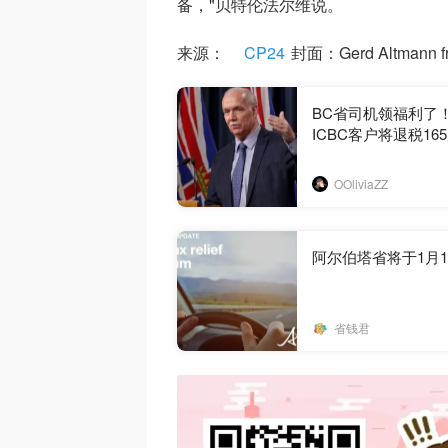
备，"贝特伦法尔维说。
来源：
CP24
封面：Gerd Altmann f
BC省司机领福利了
ICBC客户将退税16
OOliviaZZ
阿尔伯塔省将于1月
省钱君