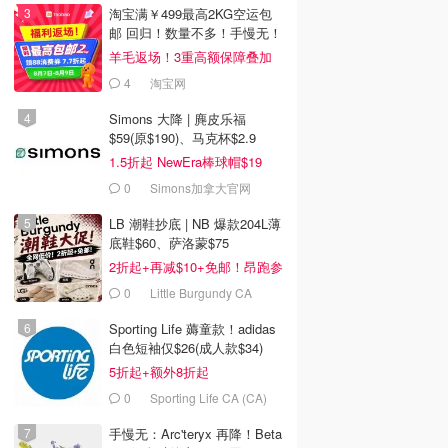
淘宝满￥499最高2KG空运包
邮 回归！数量不多！手慢无！
羊毛返场！3重高额保障叠加
4
淘宝网
Simons 大降 | 麂皮乐福
$59(原$190)、马克杯$2.9
1.5折起 NewEra棒球帽$19
0
Simons加拿大官网
LB 潮鞋抄底 | NB 爆款204L薄
底鞋$60、萨洛蒙$75
2折起+再减$10+免邮！昂跑参
加
0
Little Burgundy CA
(CA）
Sporting Life 薅童款！adidas
白色短袖仅$26(成人款$34)
5折起+额外8折起
0
Sporting Life CA (CA)
手慢无：Arc'teryx 再降！Beta