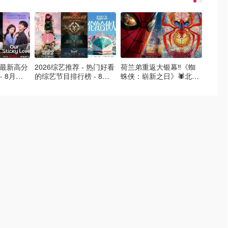
- 最新高分
2026综艺推荐 - 热门好看
荷兰弟重返大银幕‼️《蜘
2026
- 8月最
的综艺节目排行榜 - 8月
蛛侠：崭新之日》🕷️北美
好看的
的荒糖恋
最新:《​​伦敦合伙人》回归
热映中❣️阵容豪华✨🤩
必看盘
啦
续更新