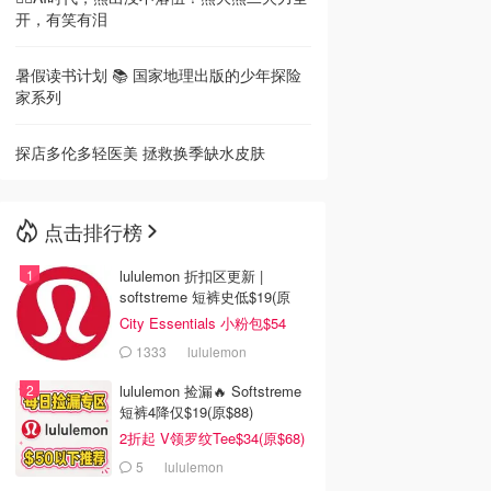
开，有笑有泪
暑假读书计划 📚 国家地理出版的少年探险
家系列
探店多伦多轻医美 拯救换季缺水皮肤
点击排行榜
lululemon 折扣区更新 |
softstreme 短裤史低$19(原
$88)
City Essentials 小粉包$54
1333
lululemon
lululemon 捡漏🔥 Softstreme
短裤4降仅$19(原$88)
2折起 V领罗纹Tee$34(原$68)
5
lululemon