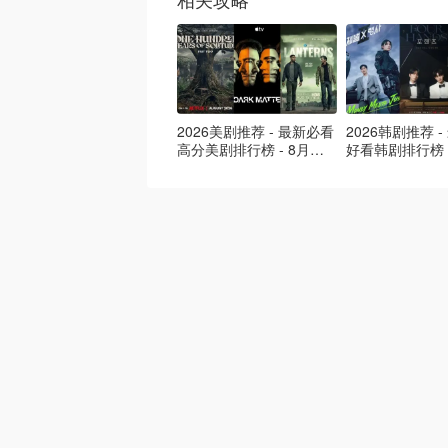
2026美剧推荐 - 最新必看
2026韩剧推荐 
高分美剧排行榜 - 8月最
好看韩剧排行榜 
新: 《​​足球教练 》第四季
新：丁海寅《我
回归！
爱 》上线❣️