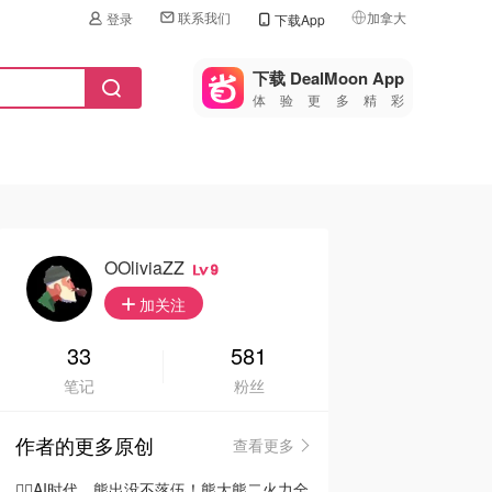
联系我们
加拿大
登录
下载App
🇺🇸
美国
下载 DealMoon App
体验更多精彩
🇨🇳
中国
🇨🇦
加拿大
🇬🇧
英国
🇩🇪
德国
OOliviaZZ
9
🇫🇷
加关注
法国
🇮🇹
33
581
意大利
笔记
粉丝
🇦🇺
澳洲
作者的更多原创
查看更多
🇳🇿
新西兰
🦸‍♂️AI时代，熊出没不落伍！熊大熊二火力全