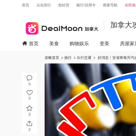
首页
点击排行
抢好货
银行/信用卡
商家导航
全民热
加拿大
首页
美食
购物娱乐
变美
房屋家
攻略首页
旅行
出行交通
好消息！安省将每升汽油
0
0
0
2