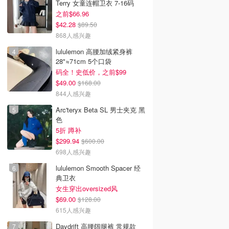
Terry 女童连帽卫衣 7-16码
之前$66.96
$42.28
$89.50
868人感兴趣
lululemon 高腰加绒紧身裤
28"≈71cm 5个口袋
韩国电影推荐 | 最新
2026美国即将上映电影推
Netflix新剧推荐2026 - 
码全！史低价，之前$99
韩国电影排行榜，
荐 - 万众期待的热门大片
新好看网飞Netflix新剧大
$49.00
$168.00
点！8月最新！(持
- 8月最新: 《末世行者》
片 - 8月最新：《​​百年孤
844人感兴趣
）
独2》
Arc'teryx Beta SL 男士夹克 黑
色
5折 蹲补
$299.94
$600.00
698人感兴趣
lululemon Smooth Spacer 经
典卫衣
女生穿出oversized风
$69.00
$128.00
615人感兴趣
Daydrift 高腰阔腿裤 常规款