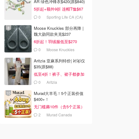
AR 绿色冲锋衣$420(原$840)
5折起+额外9折 连帽T恤$67
0
Sporting Life CA (CA)
Moose Knuckles 部分再降 |
魏大勋同款夹克$237
6折起！羽绒服低至$270
0
Moose Knuckles
Aritzia 亚麻系列特价| 衬衫仅
$35(原$88)
低至4折！裤子、裙子都参加
0
Aritzia
Murad大羊毛！5个正装价值
$400+！
无门槛薅10件（含5个正装）
2
Murad Canada