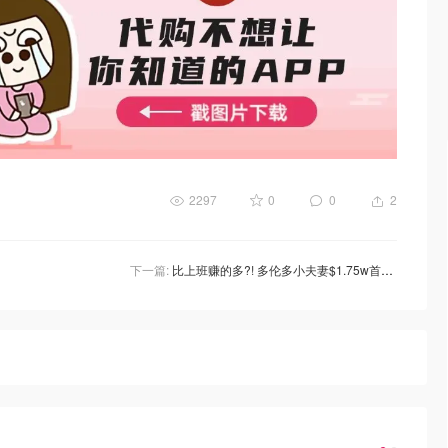
2297
0
0
2
下一篇:
比上班赚的多?! 多伦多小夫妻$1.75w首付开始“炒房”，4年时间从小公寓搬进独栋别墅！