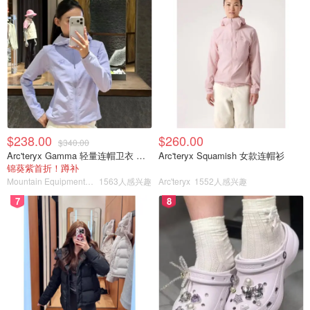
$238.00
$260.00
$340.00
Arc'teryx Gamma 轻量连帽卫衣 女款
Arc'teryx Squamish 女款连帽衫
锦葵紫首折！蹲补
Mountain Equipment Company
1563人感兴趣
Arc'teryx
1552人感兴趣
7
8
根据不同的物品分类，价格也并不相同。比如我最常寄送的
粘土类，属于7类物品。基本上可以运送的方式就是海运，
一般一个月左右就可以收到商品，价格每1000克为135元。