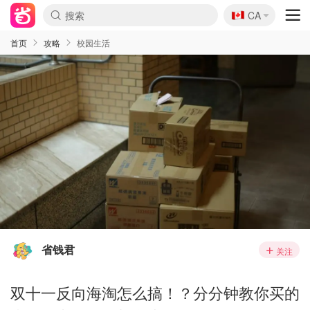
🇨🇦
CA
首页
攻略
校园生活
省钱君
关注
双十一反向海淘怎么搞！？分分钟教你买的