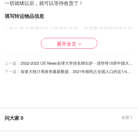
一切就绪以后，就可以等待收货了！
填写转运物品信息
一般如果是需要转运公司帮忙验货，都需要填写购买物品的
详细信息。我自己用的这家转运公司如果不需要验货的话是
展开全文
不需要填写信息的，我因为懒从来没有填写过，每次收货也
都没有出现过问题！
上一篇：
2022-2023 US News全球大学排名榜出炉 - 清华等15所中国大学上榜，多大排名18位！
验货入库
下一篇：
加拿大统计局发布最新数据，2021年移民占全国人口的近1/4，华人增长速度位居第二！
仓库签收包裹以后一般都会称重，然后显示在库存等待寄送
中。Vivian用的这家转运明确表示过就算验货也只能查看商
品的基本属性，不能保证商品的品质。
问大家
0
全部