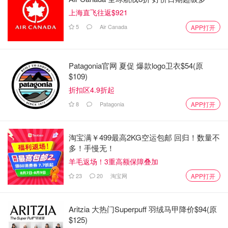
上海直飞往返$921
一类物品（快递禁止收寄物品）
5
Air Canada
APP打开
二类物品（国外品牌产品）
三类类物品（少量液体粉末物品）
Patagonia官网 夏促 爆款logo卫衣$54(原
四类物品（普通物品）
$109)
五类物品（带磁）
折扣区4.9折起
8
Patagonia
APP打开
六类物品（带电）
七类物品（大量液体，粉末以及敏感物品）
淘宝满￥499最高2KG空运包邮 回归！数量不
多！手慢无！
羊毛返场！3重高额保障叠加
23
20
淘宝网
APP打开
Aritzia 大热门Superpuff 羽绒马甲降价$94(原
$125)