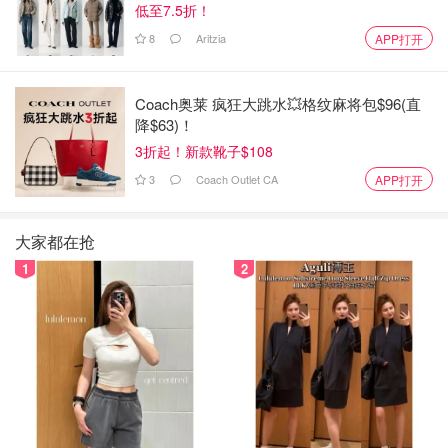
低至7.5折！
8
Aritzia
APP打开
Coach奥莱 疯狂大跳水💥格纹麻将包$96(直
降$63)！
3折起！新款靴子$108
3
Coach Outlet CA
APP打开
大家都在抢
1
2