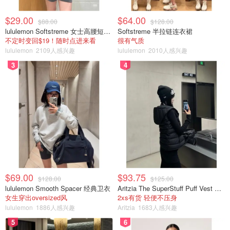
$29.00
$64.00
$88.00
$128.00
lululemon Softstreme 女士高腰短裤 10cm
Softstreme 半拉链连衣裙
不定时变回$19！随时点进来看
很有气质
lululemon
2109人感兴趣
lululemon
2010人感兴趣
3
4
$69.00
$93.75
$128.00
$125.00
lululemon Smooth Spacer 经典卫衣
Aritzia The SuperStuff Puff Vest 轻盈亮面马甲
女生穿出oversized风
2xs有货 轻便不压身
lululemon
1886人感兴趣
Aritzia
1683人感兴趣
5
6