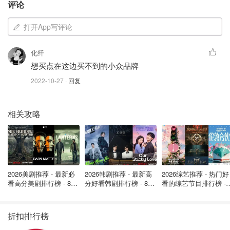
评论
打开App写评论
化纤
想买点在这边买不到的小众品牌
2022-10-27
· 回复
相关攻略
提交转运订单
最后在自己的账户里面，将已经在仓库的商品合并打包，就
可以转运啦！一般情况下转运分为空运或者海运，计费差别
2026美剧推荐 - 最新必
2026韩剧推荐 - 最新高
2026综艺推荐 - 热门好
也很大，后面会跟大家详细解释！
看高分美剧排行榜 - 8月
分好看韩剧排行榜 - 8月
看的综艺节目排行榜 - 
最新: 《​​足球教练 》第
最新：丁海寅《我的荒
月最新:《​​伦敦合伙人
四季回归！
糖恋爱 》上线❣️
回归啦
折扣排行榜