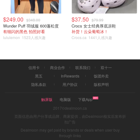
$249.00
$37.50
$348.00
$79.99
Wunder Puff 羽绒服 600蓬松度
Crocs 女士经典厚底凉鞋
有细闪的黑色 拍照好看
补货！云朵葡萄冰！
lululemon
1523人感兴趣
Crocs.ca
1441人感兴趣
信用卡
商业合作
联系我们
双十一
同样的重量，如果不是敏感货物，而是像是衣服等等的商品
黑五
InRewards
饭团外卖
就会有很多种寄送方式。一般来说最快的是Fedex和UPS，
隐私条款
用户协议
版权声明
价格也是最贵的。
触屏版
电脑版
下载App
2017©dealmoon.ca
页面信息由用户分享或品牌、商家提供，由Dealmoon核实后发布折
扣广告
Dealmoon may get paid by brands or deals when user buy
through links