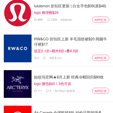
lululemon 折扣区更新 | 白女手包$39(原$48)
logo 棒球帽$29
999+
1333
lululemon
APP打开
RW&CO 折扣区上新 羊毛混纺裙$20 阔腿牛
仔裤$17
低至2.1折+额外8折+叠8.5折
0
RW & CO
APP打开
始祖鸟官网🔥8月上新 经典冷帽回归$80收
logo 腰包$60！3色可选
111
4
Arc'teryx 始祖鸟
APP打开
反向海淘费用估算及时长
Vivian自己使用的转运公司，是将不同的货物进行分类的，
每一样分类可以走的渠道也并不一样。
Air Canada 全球航线8折 好价日期超级多