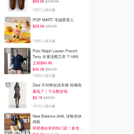
$59.95
$190.00
1267人感兴趣
POP MART 毛绒星星人
$29.99
$33.99
1265人感兴趣
Polo Ralph Lauren French
Terry 女童连帽卫衣 7-16码
之前$66.96
$42.28
$89.50
1083人感兴趣
Zara 不对称短连衣裙 棕褐色
蕞低了！个位数抄底
$9.18
$45.90
1010人感兴趣
New Balance 204L 绿银色休
闲鞋
明星都在穿的热门款！多色可选 3.8折