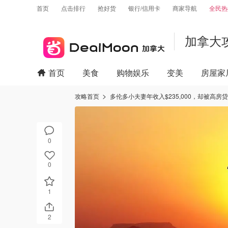
首页
点击排行
抢好货
银行/信用卡
商家导航
全民热
加拿大
首页
美食
购物娱乐
变美
房屋家
攻略首页
多伦多小夫妻年收入$235,000，却被高
0
0
1
2