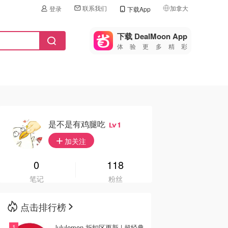
联系我们
加拿大
登录
下载App
🇺🇸
美国
下载 DealMoon App
体验更多精彩
🇨🇳
中国
🇨🇦
加拿大
🇬🇧
英国
🇩🇪
德国
是不是有鸡腿吃
1
🇫🇷
加关注
法国
🇮🇹
0
118
意大利
笔记
粉丝
🇦🇺
澳洲
点击排行榜
🇳🇿
新西兰
lululemon 折扣区更新 | 超经典