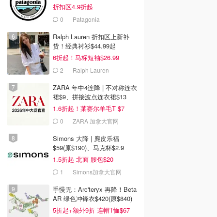
折扣区4.9折起
0
Patagonia
Ralph Lauren 折扣区上新补
货！经典衬衫$44.99起
6折起！马标短袖$26.99
2
Ralph Lauren
ZARA 年中4连降 | 不对称连衣
裙$9、拼接波点连衣裙$13
1.6折起！莱赛尔羊毛T $7
0
ZARA 加拿大官网
Simons 大降 | 麂皮乐福
$59(原$190)、马克杯$2.9
1.5折起 北面 腰包$20
1
Simons加拿大官网
手慢无：Arc'teryx 再降！Beta
AR 绿色冲锋衣$420(原$840)
5折起+额外9折 连帽T恤$67