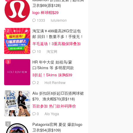
卫衣$69(原$128)
logo 棒球帽$29
1333
lululemon
淘宝满￥499最高2KG空运包
邮 回归！数量不多！手慢无！
羊毛返场！3重高额保障叠加
10
淘宝网
HR 年中大促 始祖鸟/蒙
口/Skims 等 多明星同款
3折起！Skims 抹胸$39
2
Holt Renfrew
Alo 折扣区6折起💥百搭网球裙
$70、渔夫帽$70(原$118)
百款参加 热门款补码降价
0
Alo Yoga
Patagonia官网 夏促 爆款logo
卫衣$54(原$109)