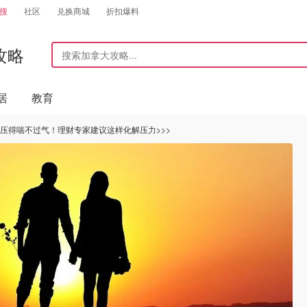
搜
社区
兑换商城
折扣爆料
攻略
居
教育
房贷压得喘不过气！理财专家建议这样化解压力>>>