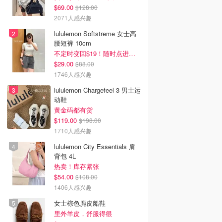
$69.00
$128.00
2071人感兴趣
lululemon Softstreme 女士高
腰短裤 10cm
不定时变回$19！随时点进来看
$29.00
$88.00
1746人感兴趣
lululemon Chargefeel 3 男士运
动鞋
黄金码都有货
$119.00
$198.00
1710人感兴趣
lululemon City Essentials 肩
背包 4L
热卖！库存紧张
$54.00
$108.00
1406人感兴趣
女士棕色麂皮船鞋
里外羊皮，舒服得很