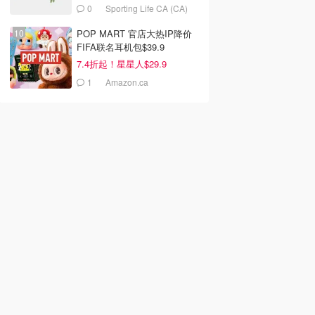
0
Sporting Life CA (CA)
POP MART 官店大热IP降价
FIFA联名耳机包$39.9
7.4折起！星星人$29.9
1
Amazon.ca