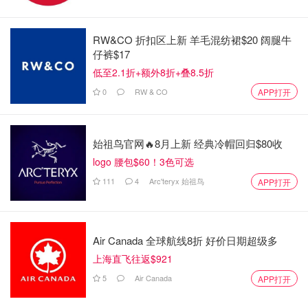
RW&CO 折扣区上新 羊毛混纺裙$20 阔腿牛
仔裤$17
低至2.1折+额外8折+叠8.5折
0
RW & CO
APP打开
始祖鸟官网🔥8月上新 经典冷帽回归$80收
logo 腰包$60！3色可选
111
4
Arc'teryx 始祖鸟
APP打开
Air Canada 全球航线8折 好价日期超级多
上海直飞往返$921
5
Air Canada
APP打开