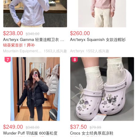
$238.00
$260.00
$340.00
Arc'teryx Gamma 轻量连帽卫衣 女款
Arc'teryx Squamish 女款连帽衫
锦葵紫首折！蹲补
Mountain Equipment Company
1563人感兴趣
Arc'teryx
1552人感兴趣
7
8
$249.00
$37.50
$348.00
$79.99
Wunder Puff 羽绒服 600蓬松度
Crocs 女士经典厚底凉鞋