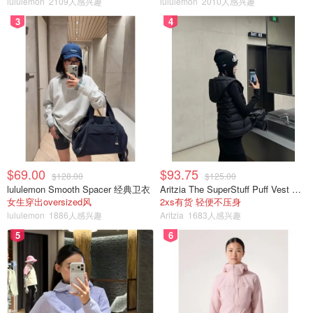
lululemon
2109人感兴趣
lululemon
2010人感兴趣
3
4
$69.00
$93.75
$128.00
$125.00
lululemon Smooth Spacer 经典卫衣
Aritzia The SuperStuff Puff Vest 轻盈亮面马甲
女生穿出oversized风
2xs有货 轻便不压身
lululemon
1886人感兴趣
Aritzia
1683人感兴趣
5
6