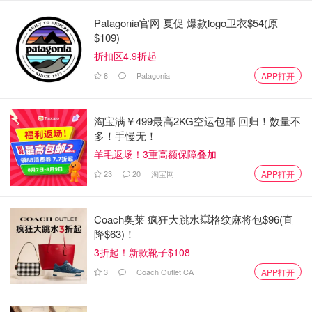
Patagonia官网 夏促 爆款logo卫衣$54(原
$109)
折扣区4.9折起
8
Patagonia
APP打开
淘宝满￥499最高2KG空运包邮 回归！数量不
多！手慢无！
羊毛返场！3重高额保障叠加
23
20
淘宝网
APP打开
Coach奥莱 疯狂大跳水💥格纹麻将包$96(直
降$63)！
3折起！新款靴子$108
3
Coach Outlet CA
APP打开