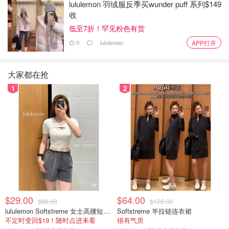
lululemon 羽绒服反季买wunder puff 系列$149
收
低至7折！罕见粉色有货
0
lululemon
APP打开
大家都在抢
1
2
$29.00
$64.00
$88.00
$128.00
lululemon Softstreme 女士高腰短裤 10cm
Softstreme 半拉链连衣裙
不定时变回$19！随时点进来看
很有气质