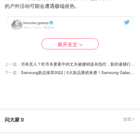
的户外活动可能会遭遇极端炎热。
展开全文
上一篇：
另有其人？旺市杀妻案中的丈夫被撤销谋杀指控，新的逮捕行动已经展开！
下一篇：
Samsung新品推荐2022 | 5大新品重磅来袭！Samsung Galaxy Fold4发售速抢！
图片来自于Twitter，版权属于原作者
问大家
0
全部
JerryWorld，设有可以伸缩的屋顶，可以在炎热的气候下为
世界杯决赛提供更完善的气候控制。此外，由于它地处美国