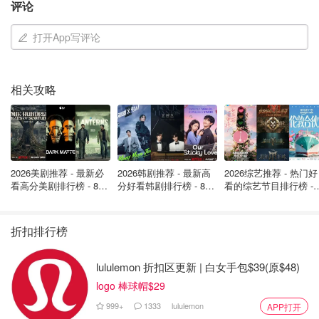
评论
中部，有可能在洛杉矶和纽约/新泽西或费城举行半决赛，
然后两者在中部相遇争夺世界杯冠军。
打开App写评论
AT&T体育场可容纳8万人，并有可能扩大到10万人。
相关攻略
（来源：
Starsandstripesfc
，封面图Credit：Getty
Images）
「该文章来自@省钱君-北美省钱快报，版权归原作者所
有」
2026美剧推荐 - 最新必
2026韩剧推荐 - 最新高
2026综艺推荐 - 热门好
看高分美剧排行榜 - 8月
分好看韩剧排行榜 - 8月
看的综艺节目排行榜 - 
最新: 《​​足球教练 》第
最新：丁海寅《我的荒
月最新:《​​伦敦合伙人
四季回归！
糖恋爱 》上线❣️
回归啦
折扣排行榜
lululemon 折扣区更新 | 白女手包$39(原$48)
logo 棒球帽$29
999+
1333
lululemon
APP打开