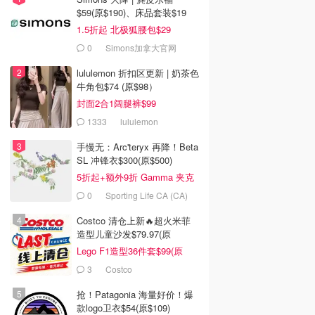
$59(原$190)、床品套装$19
1.5折起 北极狐腰包$29
0
Simons加拿大官网
lululemon 折扣区更新 | 奶茶色
牛角包$74 (原$98）
封面2合1阔腿裤$99
1333
lululemon
手慢无：Arc'teryx 再降！Beta
SL 冲锋衣$300(原$500)
5折起+额外9折 Gamma 夹克
$238
0
Sporting Life CA (CA)
Costco 清仓上新🔥超火米菲
造型儿童沙发$79.97(原
$129.99)
Lego F1造型36件套$99(原
$159)
3
Costco
抢！Patagonia 海量好价！爆
款logo卫衣$54(原$109)