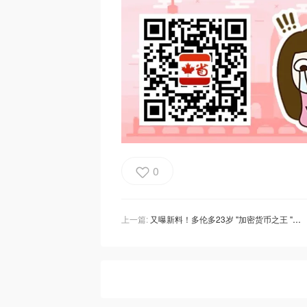
0
上一篇:
又曝新料！多伦多23岁 "加密货币之王 "被近120人讨债2500万！拒绝在破产程序中交出镶钻石的劳力士和奥迪！