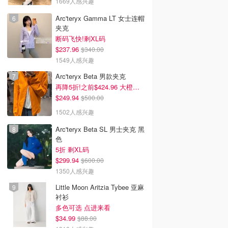
1669人感兴趣
Arc'teryx Gamma LT 女士连帽
夹克
断码飞快!剩XL码
$237.96
$340.00
1549人感兴趣
Arc'teryx Beta 男款夹克
再降5折!之前$424.96 大橙子好显白 蹲补
$249.94
$500.00
1502人感兴趣
Arc'teryx Beta SL 男士夹克 黑
色
5折 剩XL码
$299.94
$600.00
1350人感兴趣
Little Moon Aritzia Tybee 亚麻
衬衫
多色可选 点进来看
$34.99
$88.00