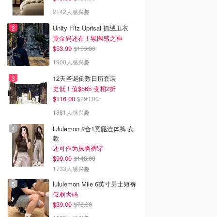
2142人感兴趣
Unity Fitz Uprisal 抓绒卫衣
黄金码还在！氛围感之神
$53.99
$109.00
1900人感兴趣
12天圣诞倒数日历套装
史低！值$565 变相2折
$116.00
$290.00
1881人感兴趣
lululemon 2合1宽腿连体裤 女
款
还可作为抹胸裤穿
$99.00
$148.00
1733人感兴趣
lululemon Mile 6英寸男士短裤
仅剩大码
$39.00
$78.00