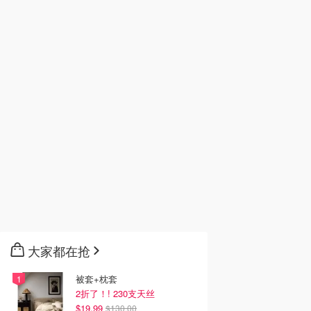
大家都在抢
被套+枕套
2折了！! 230支天丝
$19.99
$130.00