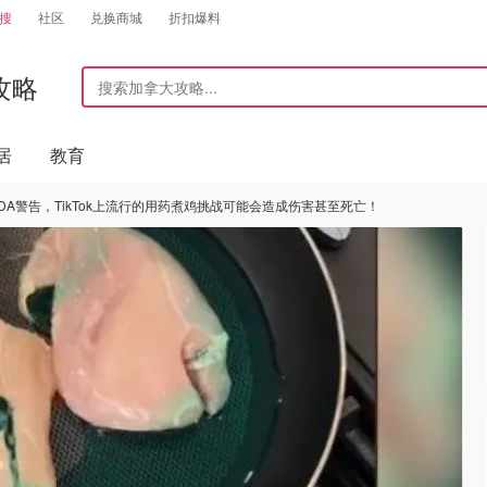
搜
社区
兑换商城
折扣爆料
攻略
居
教育
FDA警告，TikTok上流行的用药煮鸡挑战可能会造成伤害甚至死亡！