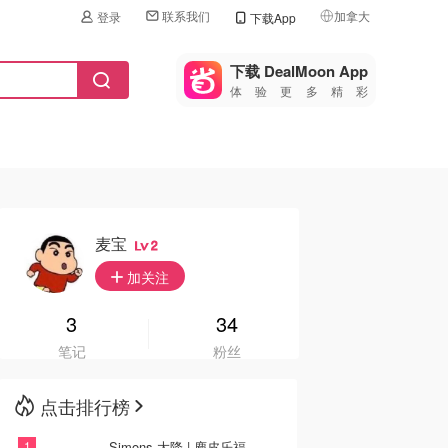
联系我们
加拿大
登录
下载App
🇺🇸
美国
下载 DealMoon App
体验更多精彩
🇨🇳
中国
🇨🇦
加拿大
🇬🇧
英国
🇩🇪
德国
麦宝
2
🇫🇷
加关注
法国
🇮🇹
3
34
意大利
笔记
粉丝
🇦🇺
澳洲
点击排行榜
🇳🇿
新西兰
Simons 大降 | 麂皮乐福