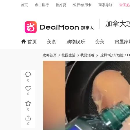
首页
点击排行
抢好货
银行/信用卡
商家导航
全民热
加拿大
首页
美食
购物娱乐
变美
房屋家
攻略首页
校园生活
我要活着
这样“吃鸡”危险！
0
0
0
0