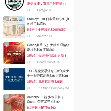
夏促在即，戳我了解详情>>
0
Patagonia
Stanley1913 日常通勤必备 真
的越用越喜欢
5.5折！金珊瑚色$29(原$52)
0
Amazon.ca
Coach奥莱 疯狂大跳水💥格纹
麻将包$96 直降$63！
3折起！金链卡包$36 史低！
0
Coach Outlet CA
TSC 鞋靴夏季清仓 | 斯凯奇女
士一脚蹬运动鞋$35.9(原$99)
3折起！儿童运动鞋$25起
0
The Shoe Company CA
(CA)
Arc'teryx 上新 多款首折 |
Covert 萤石紫开衫$154
5.9折起 封面T恤$63