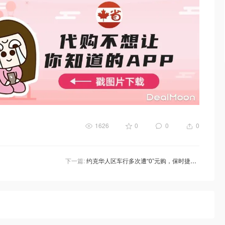
1626
0
0
0
下一篇:
约克华人区车行多次遭“0”元购，保时捷帕纳美拉、奥迪RS7和奔驰SUV直接被开走！