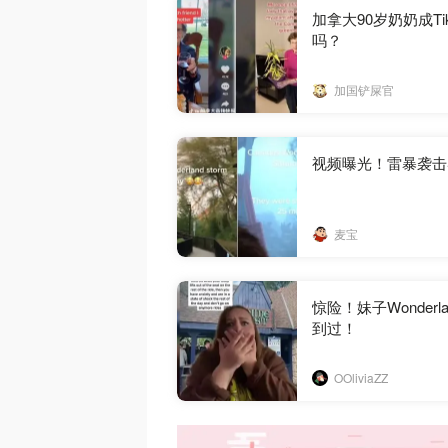
加拿大90岁奶奶成T
吗？
加国铲屎官
视频曝光！雷暴袭击导
麦宝
惊险！妹子Wonde
到过！
OOliviaZZ