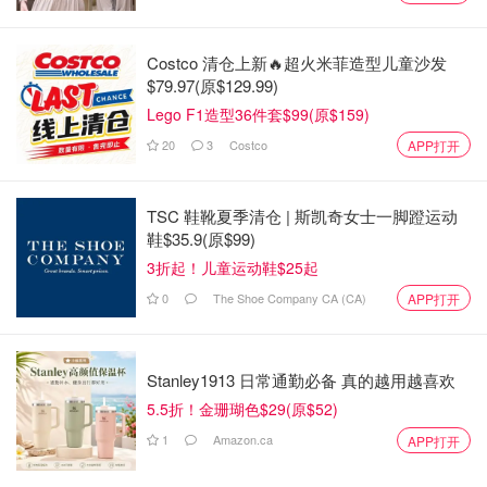
Costco 清仓上新🔥超火米菲造型儿童沙发
$79.97(原$129.99)
Lego F1造型36件套$99(原$159)
20
3
Costco
APP打开
TSC 鞋靴夏季清仓 | 斯凯奇女士一脚蹬运动
鞋$35.9(原$99)
3折起！儿童运动鞋$25起
0
The Shoe Company CA (CA)
APP打开
Stanley1913 日常通勤必备 真的越用越喜欢
5.5折！金珊瑚色$29(原$52)
1
Amazon.ca
APP打开