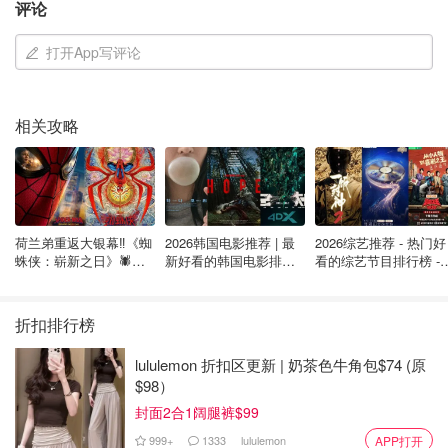
评论
LunaMacLeod
3091
打开App写评论
相关攻略
荷兰弟重返大银幕‼️《蜘
2026韩国电影推荐 | 最
2026综艺推荐 - 热门好
蛛侠：崭新之日》🕷️北
新好看的韩国电影排行
看的综艺节目排行榜 - 
美热映中❣️阵容豪华✨🤩
榜，必看盘点！8月最
月最新:《​​披荆斩棘
新！(持续更新）
2026》回归啦
折扣排行榜
lululemon 折扣区更新 | 奶茶色牛角包$74 (原
$98）
封面2合1阔腿裤$99
999+
1333
lululemon
APP打开