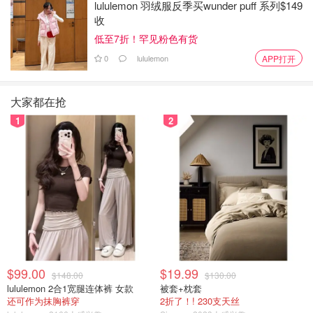
lululemon 羽绒服反季买wunder puff 系列$149
收
低至7折！罕见粉色有货
0
lululemon
APP打开
大家都在抢
1
2
$99.00
$19.99
$148.00
$130.00
lululemon 2合1宽腿连体裤 女款
被套+枕套
还可作为抹胸裤穿
2折了！! 230支天丝