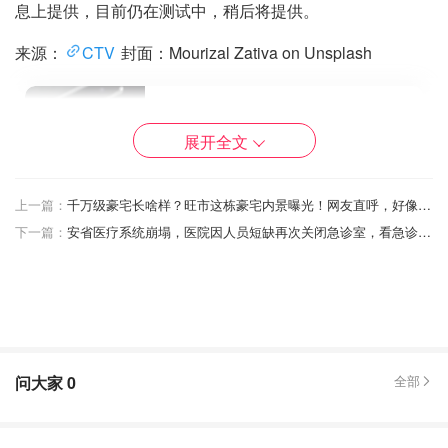
息上提供，目前仍在测试中，稍后将提供。
来源：
CTV
封面：Mourizal Zativa on Unsplash
WhatsApp可以使用加密货币支付了！
展开全文
菠萝叉烧包
2194
上一篇：
千万级豪宅长啥样？旺市这栋豪宅内景曝光！网友直呼，好像是在好莱坞！
下一篇：
安省医疗系统崩塌，医院因人员短缺再次关闭急诊室，看急诊要近20小时！预计状况将持续整个夏天！
温哥华生活必备App，每一款都超实
用！
Cheereve
2.3w
问大家
0
全部
【宅家带娃大作战】必备App推荐