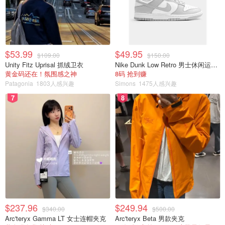
$53.99
$49.95
$109.00
$150.00
Unity Fitz Uprisal 抓绒卫衣
Nike Dunk Low Retro 男士休闲运动鞋
黄金码还在！氛围感之神
8码 抢到赚
Patagonia
1803人感兴趣
Simons
1475人感兴趣
7
8
$237.96
$249.94
$340.00
$500.00
Arc'teryx Gamma LT 女士连帽夹克
Arc'teryx Beta 男款夹克