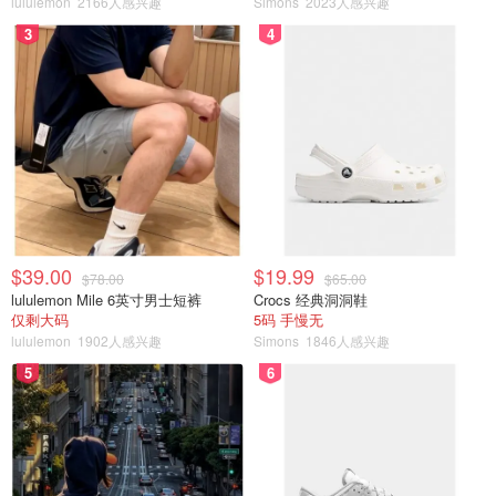
lululemon
2166人感兴趣
Simons
2023人感兴趣
3
4
$39.00
$19.99
$78.00
$65.00
lululemon Mile 6英寸男士短裤
Crocs 经典洞洞鞋
仅剩大码
5码 手慢无
lululemon
1902人感兴趣
Simons
1846人感兴趣
5
6