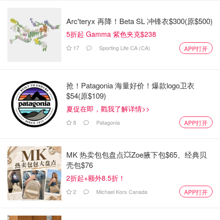
Arc'teryx 再降！Beta SL 冲锋衣$300(原$500)
5折起 Gamma 紫色夹克$238
17
Sporting Life CA (CA)
APP打开
抢！Patagonia 海量好价！爆款logo卫衣
$54(原$109)
夏促在即，戳我了解详情>>
8
Patagonia
APP打开
MK 热卖包包盘点💥Zoe腋下包$65、经典贝
壳包$76
2折起+额外8.5折！
2
Michael Kors Canada
APP打开