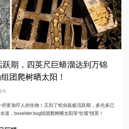
活跃期，四英尺巨蟒溜达到万锦
bug组团爬树晒太阳！
 发布
一些更加吓人的生物！又到了蛇虫鼠蚁活跃期，多伦多已
boxelder bug组团爬树晒太阳等“壮观”情景！