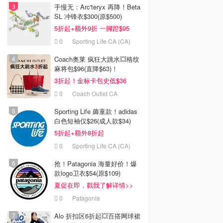
手慢无：Arc'teryx 再降！Beta
SL 冲锋衣$300(原$500)
5折起+额外9折 一脚蹬$95
0
Sporting Life CA (CA)
Coach奥莱 疯狂大跳水💥格纹
麻将包$96(直降$63)！
3折起！金标卡包史低$36
0
Coach Outlet CA
Sporting Life 薅童款！adidas
白色短袖仅$26(成人款$34)
5折起+额外8折起
0
Sporting Life CA (CA)
抢！Patagonia 海量好价！爆
款logo卫衣$54(原$109)
夏促在即，戳我了解详情>>
0
Patagonia
Alo 折扣区6折起💥百搭网球裙