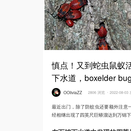
慎点！又到蛇虫鼠蚁
下水道，boxelder 
OOliviaZZ
2806 浏览
2022-08-03
最近出门，除了防蚊虫还要额外注意
经相继出现了四英尺巨蟒溜达到万锦下水道，