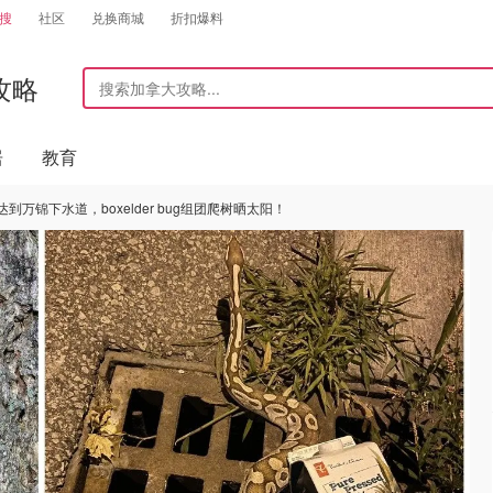
搜
社区
兑换商城
折扣爆料
攻略
居
教育
锦下水道，boxelder bug组团爬树晒太阳！