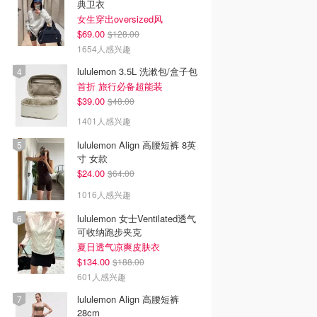
典卫衣
女生穿出oversized风
$69.00
$128.00
1654人感兴趣
lululemon 3.5L 洗漱包/盒子包
首折 旅行必备超能装
$39.00
$48.00
1401人感兴趣
lululemon Align 高腰短裤 8英
寸 女款
$24.00
$64.00
1016人感兴趣
lululemon 女士Ventilated透气
可收纳跑步夹克
夏日透气凉爽皮肤衣
$134.00
$188.00
601人感兴趣
lululemon Align 高腰短裤
28cm