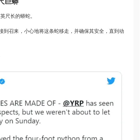
尺巨蟒
四英尺长的蟒蛇。
方接到召来，小心地将这条蛇移走，并确保其安全，直到动
。