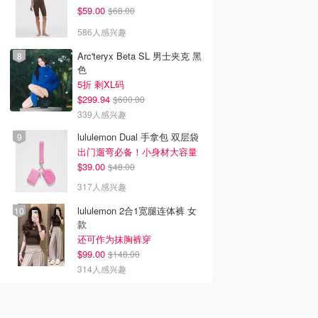
$59.00
$68.00
586人感兴趣
Arc'teryx Beta SL 男士夹克 黑
色
5折 剩XL码
$299.94
$600.00
339人感兴趣
lululemon Dual 手拿包 双层袋
出门遛弯必备！小身材大容量
$39.00
$48.00
317人感兴趣
lululemon 2合1宽腿连体裤 女
款
还可作为抹胸裤穿
$99.00
$148.00
314人感兴趣