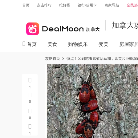
首页
点击排行
抢好货
银行/信用卡
商家导航
全民热
加拿大
首页
美食
购物娱乐
变美
房屋家
攻略首页
慎点！又到蛇虫鼠蚁活跃期，四英尺巨蟒溜达到万
1
0
0
1