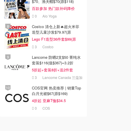
$70、渔夫帽$70(原$118)
百款参加 热门款补码降价
0
Alo Yoga
Costco 清仓上新🔥超火米菲
造型儿童沙发$79.97(原
$129.99)
Lego F1造型36件套$99(原
$159)
3
Costco
Lancome 防晒2支$50 菁纯水
套装$116(值$367)=3.2折
5折起+套装8折+送2件套
3
Lancome Canada 兰蔻加
拿大官网
COS官网 热卖推荐 | 销量Top
白月光裙$67(原$169)
4折起 亚麻T恤$34.5
0
COS