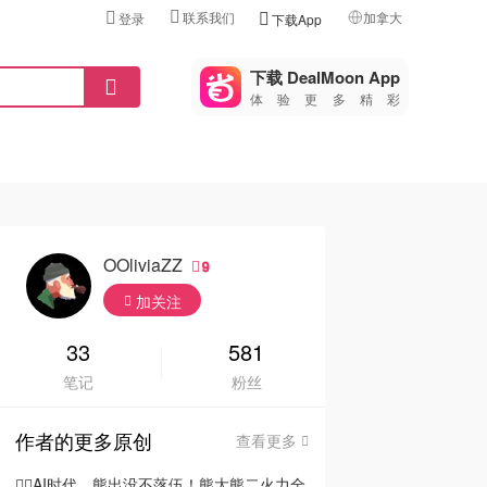
联系我们
加拿大
登录
下载App
🇺🇸
美国
下载 DealMoon App
体验更多精彩
🇨🇳
中国
🇨🇦
加拿大
🇬🇧
英国
🇩🇪
德国
OOliviaZZ
9
🇫🇷
加关注
法国
🇮🇹
33
581
意大利
笔记
粉丝
🇦🇺
澳洲
作者的更多原创
查看更多
🇳🇿
新西兰
🦸‍♂️AI时代，熊出没不落伍！熊大熊二火力全