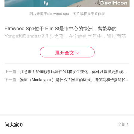
图片来源于elmwood spa，图片版权属于原作者
Elmwood Spa位于 Elm St是市中心的绿洲，离繁华的
Yonge和Dundas仅几步之遥，在宁静的气氛中，通过面部
护理、美甲、足疗、身体护理、医疗水疗服务和夫妻双人按
摩服务，使人的心灵得到安静，身体得到呵护。另外
展开全文
Elmwood提供34间治疗室、水疗法、一个果汁吧和两个餐
厅。
上一篇：
注意啦！6/49彩票玩法在9月将发生变化，你可以赢得更多现金💵！
地址：18 Elm Street
下一篇：
猴痘（Monkeypox）是什么？猴痘的症状、潜伏期和传播途径、如何预防和治疗猴痘？
Four Seasons Spa
问大家
0
全部