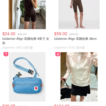
$24.00
$59.00
$64.00
$68.00
lululemon Align 高腰短裤 8英寸 女
lululemon Align 高腰短裤 28cm
款
lululemon
832人感兴趣
lululemon
518人感兴趣
7
8
图片来源于Stillwater Spa，图片版权属于原作者
柏悦酒店的Stillwater Spa欢迎客人享受个性化的治疗，在
这个水疗中心寻求按摩、面部护理和身体护理，以及打蜡、
指甲护理，甚至是芳香疗法体验，并提供一系列高度精心策
划的放松服务，以治疗身体和平静心灵。
地址：4 Avenue Road
$29.95
$134.00