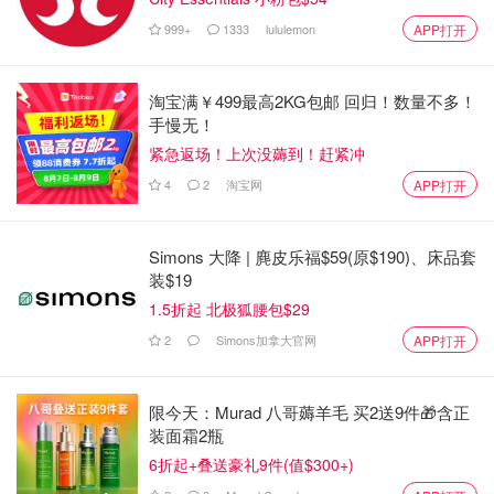
Body Blitz King East
999+
1333
lululemon
APP打开
淘宝满￥499最高2KG包邮 回归！数量不多！
手慢无！
紧急返场！上次没薅到！赶紧冲
4
2
淘宝网
APP打开
Simons 大降 | 麂皮乐福$59(原$190)、床品套
装$19
1.5折起 北极狐腰包$29
2
Simons加拿大官网
APP打开
图片来源于Carlos Avalos，图片版权属于原作者
限今天：Murad 八哥薅羊毛 买2送9件🎁含正
Body Blitz King East这家水疗中心位于 King East和
装面霜2瓶
Adelaide West，以其治疗水路而闻名，包括一个温暖的死
6折起+叠送豪礼9件(值$300+)
海盐池、热泻盐池、冷水池、桉树蒸汽室和红外线桑拿，仅