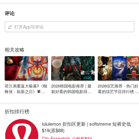
评论
打开App写评论
相关攻略
图片来源于Four Seasons Spa，图片版权属于原作者
Four Seasons Spa位于Yorkville，占地30,000平方英尺，
宽敞的空间扩大了豪华的氛围。这种个性化的感觉为该水疗
荷兰弟重返大银幕‼️《蜘
2026韩国电影推荐 | 最
2026综艺推荐 - 热门好
蛛侠：崭新之日》🕷️北
新好看的韩国电影排行
看的综艺节目排行榜 - 
中心赢得了好评。例如，250加元的黄金丰盈面部护理，或
美热映中❣️阵容豪华✨🤩
榜，必看盘点！8月最
月最新:《​​披荆斩棘
波西米亚地区风格的 "我们是约克维尔 "套餐（费用
新！(持续更新）
2026》回归啦
为......420加元）。除此之外，你还可以在这里接受头发、
折扣排行榜
指甲和身体护理，以及按摩。
lululemon 折扣区更新 | softstreme 短裤史低
地址：60 Yorkville Ave
$19(原$88)
City Essentials 小粉包$54