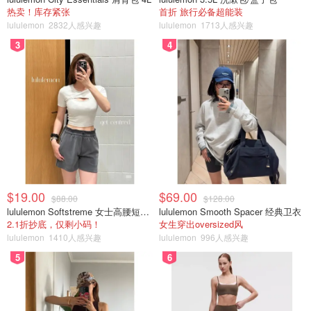
热卖！库存紧张
首折 旅行必备超能装
lululemon
2832人感兴趣
lululemon
1713人感兴趣
3
4
图片来源于James C Lee.，图片版权属于原作者
Miraj Hammam Shangri La Hotel位于多伦多香格里拉酒店
的五楼。这个以摩洛哥为灵感的水疗中心因其是北美两个与
法国护肤品牌Caudalie合作的水疗中心之一而备受关注。在
这里你可以做土耳其浴仪式，做粘土身体面膜，并在躺在耶
$19.00
$69.00
$88.00
$128.00
路撒冷的金色大理石上接受特殊的 "gommage "去角质护
lululemon Softstreme 女士高腰短裤 10cm
lululemon Smooth Spacer 经典卫衣
理。
2.1折抄底，仅剩小码！
女生穿出oversized风
lululemon
1410人感兴趣
lululemon
996人感兴趣
地址：188 University Ave
5
6
Stillwater Spa