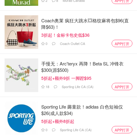
2
8
Murad Canada
APP打开
限女性使用的水疗中心。
地址：497 King St. E
Coach奥莱 疯狂大跳水💥格纹麻将包$96(直
降$63)！
Hammam Spa
3折起！金标卡包史低$36
0
Coach Outlet CA
APP打开
手慢无：Arc'teryx 再降！Beta SL 冲锋衣
$300(原$500)
5折起+额外9折 一脚蹬$95
18
Sporting Life CA (CA)
APP打开
Sporting Life 薅童款！adidas 白色短袖仅
$26(成人款$34)
5折起+额外8折起
图片来源于Hammam Spa，图片版权属于原作者
0
Sporting Life CA (CA)
APP打开