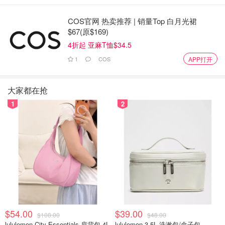
在这个King West水疗中心的宁静中，您可以在一个铺有精
COS官网 热卖推荐 | 销量Top 白月光裙
美瓷砖的房间里体验蒸汽疗程。Hammam的意思是 "温暖的
$67(原$169)
传播者"，而Hammam Spa是以传统的土耳其浴池为模型。
4折起 亚麻T恤$34.5
土耳其蒸汽浴治疗、粘土包裹和用真正的种子清洁皮肤的
1
COS
APP打开
"种子到皮肤仪式 "是他们最受欢迎的一些服务。Hammam
还拥有一个蒸汽室、茶室、修甲台、修脚服务、土耳其套
房、深层浸泡浴缸和8000平方英尺的服务。
大家都在抢
1
2
地址：602 King Street West
Miraj Hammam Shangri La Hotel
$54.00
$39.00
$108.00
$48.00
lululemon City Essentials 肩背包 4L
lululemon 3.5L 洗漱包/盒子包