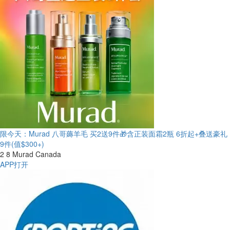
限今天：Murad 八哥薅羊毛 买2送9件🎁含正装面霜2瓶
6折起+叠送豪礼
9件(值$300+)
2
8
Murad Canada
APP打开