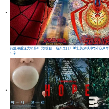
荷兰弟重返大银幕‼️《蜘蛛侠：崭新之日》🕷️北美热映中❣️阵容豪华
✨🤩