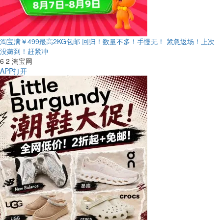
淘宝满￥499最高2KG包邮 回归！数量不多！手慢无！
紧急返场！上次
没薅到！赶紧冲
6
2
淘宝网
APP打开