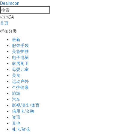
Dealmoon
🇨🇦
CA
首页
折扣分类
最新
服饰手袋
美妆护肤
电子电脑
家居厨卫
母婴儿童
美食
运动户外
个护健康
旅游
汽车
影视/演出/体育
信用卡/金融
资讯
其他
礼卡/鲜花