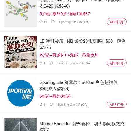
衣$420(原$840)
5折起+额外9折 连帽T恤$67
19
Sporting Life CA (CA)
APP打开
LB 潮鞋抄底 | NB 爆款204L薄底鞋$60、萨洛
蒙$75
2折起+再减$10+免邮！昂跑参加
1
Little Burgundy CA (CA）
APP打开
Sporting Life 薅童款！adidas 白色短袖仅
$26(成人款$34)
5折起+额外8折起
1
Sporting Life CA (CA)
APP打开
Moose Knuckles 部分再降 | 魏大勋同款夹克
$237