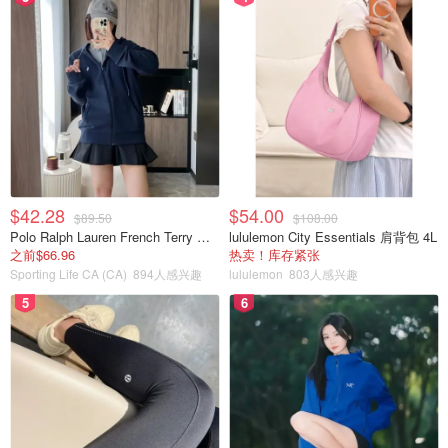
$42.28
$54.00
$89.50
$108.00
Polo Ralph Lauren French Terry 女童连帽卫衣 7-16码
lululemon City Essentials 肩背包 4L
之前$66.96
热卖！库存紧张
Sporting Life CA (CA)
894人感兴趣
lululemon
803人感兴趣
5
6