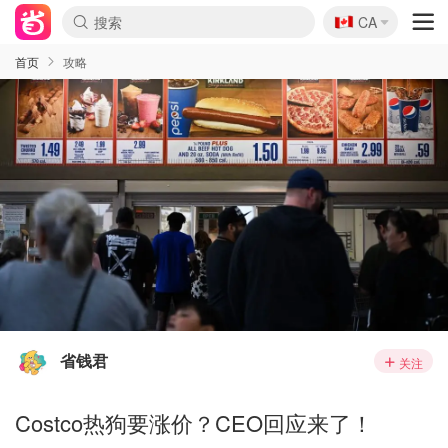
🇨🇦
CA
首页
攻略
省钱君
关注
Costco热狗要涨价？CEO回应来了！