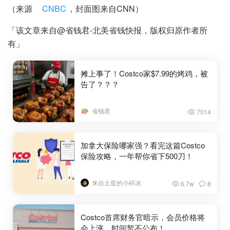
（来源
CNBC
，封面图来自CNN）
「该文章来自@省钱君-北美省钱快报，版权归原作者所
有」
摊上事了！Costco家$7.99的烤鸡，被
告了？？？
省钱君
7014
加拿大保险哪家强？看完这篇Costco
保险攻略，一年帮你省下500刀！
来自土星的小碎冰
6.7w
8
Costco首席财务官暗示，会员价格将
会上涨，时间暂不公布！