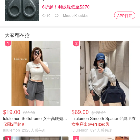
6折起！羽绒服低至$270
10
Moose Knuckles
APP打开
大家都在抢
1
2
$19.00
$69.00
$88.00
$128.00
lululemon Softstreme 女士高腰短裤 10cm
lululemon Smooth Spacer 经典卫衣
仅限2码$19！
女生穿出oversized风
lululemon
2328人感兴趣
lululemon
894人感兴趣
3
4