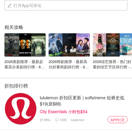
打开App写评论
相关攻略
2026美剧推荐 - 最新必
2026韩剧推荐 - 最新高
2026综艺推荐 - 热门好
看高分美剧排行榜 - 8月
分好看韩剧排行榜 - 8月
看的综艺节目排行榜 - 
最新: 《​​足球教练 》第
最新：丁海寅《我的荒
月最新:《​​伦敦合伙人
四季回归！
糖恋爱 》上线❣️
回归啦
折扣排行榜
lululemon 折扣区更新 | softstreme 短裤史低
$19(原$88)
City Essentials 小粉包$54
999+
1333
lululemon
APP打开