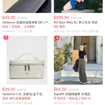
$49.00
$299.94
$168.00
$600.00
lululemon 高腰加绒紧身裤 28"≈71cm 5个口袋
Arc'teryx Beta SL 男士夹克 黑色
码全！史低价，之前$99
5折 蹲补
lululemon
712人感兴趣
Sporting Life CA (CA)
605人感兴趣
7
8
$39.00
$64.00
$48.00
$148.00
lululemon 3.5L 洗漱包/盒子包
Daydrift 高腰阔腿裤 常规款
首折 旅行必备超能装
罕见码全！真史低上次$114
lululemon
538人感兴趣
lululemon
479人感兴趣