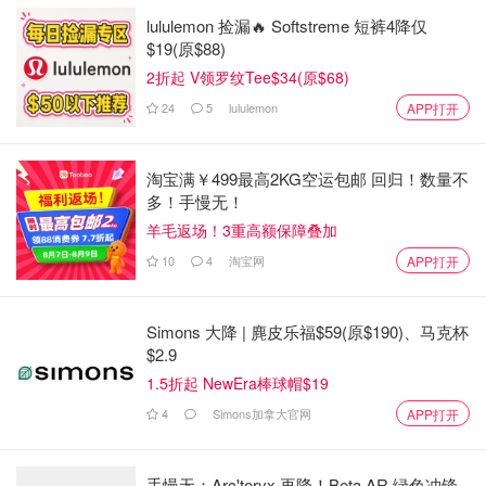
lululemon 捡漏🔥 Softstreme 短裤4降仅
$19(原$88)
2折起 V领罗纹Tee$34(原$68)
24
5
lululemon
APP打开
淘宝满￥499最高2KG空运包邮 回归！数量不
多！手慢无！
羊毛返场！3重高额保障叠加
10
4
淘宝网
APP打开
Simons 大降 | 麂皮乐福$59(原$190)、马克杯
$2.9
1.5折起 NewEra棒球帽$19
4
Simons加拿大官网
APP打开
手慢无：Arc'teryx 再降！Beta AR 绿色冲锋