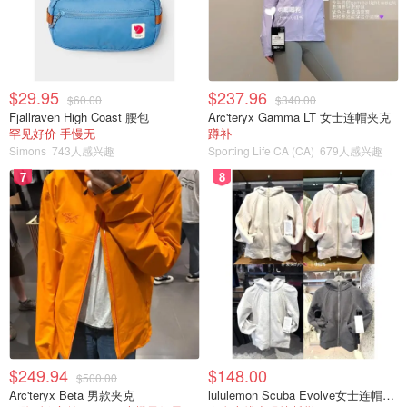
告你，中辣已经很辣了，而辣味是非常非常辣的。如果你是
一个敢于挑战的人，你可以选择超辣的 "Death "或
"Armageddon"口味。
$29.95
$237.96
$60.00
$340.00
地址：558 College Street
Fjallraven High Coast 腰包
Arc'teryx Gamma LT 女士连帽夹克
罕见好价 手慢无
蹲补
官网：https://www.duffsfamouswings.ca/
Simons
743人感兴趣
Sporting Life CA (CA)
679人感兴趣
7
8
The Fry
$249.94
$148.00
$500.00
Arc'teryx Beta 男款夹克
lululemon Scuba Evolve女士连帽卫衣 全拉链