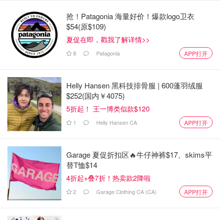
官网：https://www.sloppyjoes.ca/
抢！Patagonia 海量好价！爆款logo卫衣
$54(原$109)
Hurricanes Roadhouse Restaurant
夏促在即，戳我了解详情>>
8
Patagonia
APP打开
Helly Hansen 黑科技排骨服 | 600蓬羽绒服
$252(国内￥4075)
5折起！ 王一博类似款$120
1
Helly Hansen CA
APP打开
Garage 夏促折扣区🔥牛仔神裤$17、skims平
替T恤$14
4折起+叠7折！热卖款2降啦
2
Garage Clothing CA (CA)
APP打开