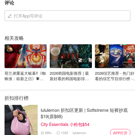
Green Dragon酒吧是位于Upper Beaches的Kingston路的
评论
一家酒吧，它的鸡翅做得非常好，又脆又多汁。他们还做汉
打开App写评论
堡和其他酒馆菜肴。在这家酒吧，有各种辣味鸡翅，其他口
味例如： Dragon Fire、地狱的、甜热的、烧烤的、湿或干
的cajun、湿的或干的 jerk、蜂蜜大蒜味、以及盐和胡椒的
相关攻略
鸡翅都配有蔬菜和蓝奶酪或牧场蘸酱，并且有5份、10份或
20份的选择。
地址：1032 Kingston Road
官网：
https://www.thegreendragonpub.com/
荷兰弟重返大银幕‼️《蜘
2026韩国电影推荐 | 最
2026综艺推荐 - 热门好
蛛侠：崭新之日》🕷️北
新好看的韩国电影排行
看的综艺节目排行榜 - 
美热映中❣️阵容豪华✨🤩
榜，必看盘点！8月最
月最新:《​​披荆斩棘
Sloppy Joe's
新！(持续更新）
2026》回归啦
折扣排行榜
lululemon 折扣区更新 | Softstreme 短裤抄底
$19(原$88)
City Essentials 小粉包$54
999+
1333
lululemon
APP打开