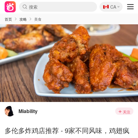
🇨🇦
CA
首页
攻略
美食
Miability
关注
多伦多炸鸡店推荐 - 9家不同风味，鸡翅疯