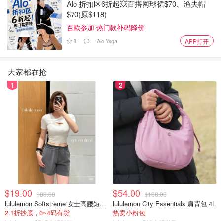
Alo 折扣区6折起💥百搭网球裙$70、渔夫帽
$70(原$118)
百款参加 热门款补码降价
图片来自于@hurricanestdot/Twitter，版权属于原作者
8
Alo Yoga
APP打开
Hurricanes是一家自称是Roadhouse的餐厅，靠近Bloor和
Ossington，拥有该地区最好的patio之一。当饥饿感袭来
大家都在抢
时，在这个自1985年以来就一直存在的Bloorcourt体育酒
1
2
吧，你必须点鸡翅。口味有烤的和炸的，而且总是与蔬菜和
蓝奶酪蘸酱一起供应，还有40 Creek、龙舌兰酸橙、火辣辣
和 "Gale Force "等风格。 周三，你可以到这里来观看每周
一次的 "布卢尔西部偶像 "比赛。
地址：963 Bloor Street West
官网：https://hurricanesroadhouse.ca/
$19.00
$54.00
Duff's Famous Wings
$88.00
$108.00
lululemon Softstreme 女士高腰短裤 10cm
lululemon City Essentials 肩背包 4L
2.1折抄底，0~4码有货
热卖小粉包