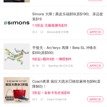
Simons 大降 | 麂皮乐福$59(原$190)、床品套
装$19
1.5折起 北极狐腰包$29
2
Simons加拿大官网
APP打开
手慢无：Arc'teryx 再降！Beta SL 冲锋衣
$300(原$500)
5折起+额外9折 一脚蹬$95
图片来自@sloppyjoesbar/Facebook，版权属原作者
18
Sporting Life CA (CA)
APP打开
Sloppy Joe's酒吧是位于Etobicoke，你可以买到裹粉或不裹
Coach奥莱 疯狂大跳水💥格纹麻将包$96(直
粉的鸡翅，鸡翅的数量从5个到50个不等，并配有胡萝卜、
降$63)！
芹菜和蓝纹奶酪或牧场。
3折起！金标卡包史低$36
地址：3527 Lake Shore Boulevard West
0
Coach Outlet CA
APP打开