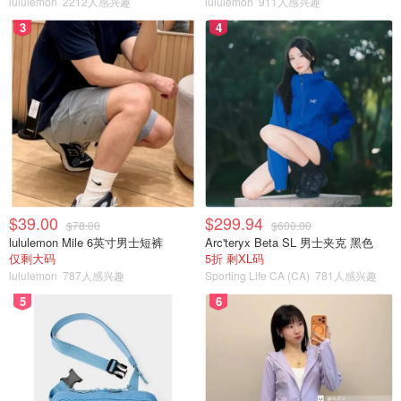
lululemon
2212人感兴趣
lululemon
911人感兴趣
3
4
$39.00
$299.94
$78.00
$600.00
lululemon Mile 6英寸男士短裤
Arc'teryx Beta SL 男士夹克 黑色
仅剩大码
5折 剩XL码
lululemon
787人感兴趣
Sporting Life CA (CA)
781人感兴趣
5
6
图片来自官网，版权属于作者
Duff's餐厅绝对知道如何提供获奖的鸡翅。这家传奇的鸡翅
店在College、BathurstBayview都有分店，提供一磅、两磅
或五磅的鸡翅，第一次来的时候不要太自负，因为他们会警