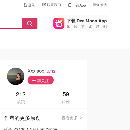
联系我们
加拿大
登录
下载App
🇺🇸
美国
下载 DealMoon App
体验更多精彩
🇨🇳
中国
🇨🇦
加拿大
🇬🇧
英国
🇩🇪
德国
Xxxiaoo
12
🇫🇷
加关注
法国
🇮🇹
212
59
意大利
笔记
粉丝
🇦🇺
澳洲
作者的更多原创
查看更多
🇳🇿
新西兰
延长💅$130！Nails on Yonge