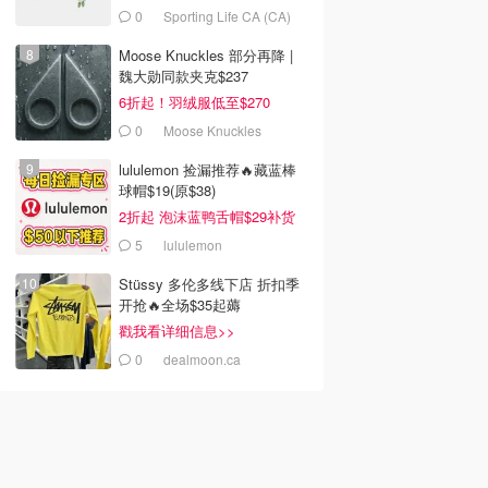
0
Sporting Life CA (CA)
Moose Knuckles 部分再降 |
魏大勋同款夹克$237
6折起！羽绒服低至$270
0
Moose Knuckles
lululemon 捡漏推荐🔥藏蓝棒
球帽$19(原$38)
2折起 泡沫蓝鸭舌帽$29补货
5
lululemon
Stüssy 多伦多线下店 折扣季
开抢🔥全场$35起薅
戳我看详细信息>>
0
dealmoon.ca