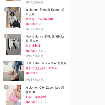
1658人感兴趣
lululemon Smooth Spacer 经
典卫衣
女生穿出oversized风
$69.00
$128.00
1603人感兴趣
New Balance 204L 休闲运动
鞋 蓝银色
限定冰川蓝
$59.98
$155.00
1069人感兴趣
UGG Ultra Dazzle Mini 女童靴
官$150无折 妹子冲大码
$62.99
$150.00
1054人感兴趣
lululemon City Essentials 肩
背包 4L
热卖！库存紧张
$54.00
$108.00