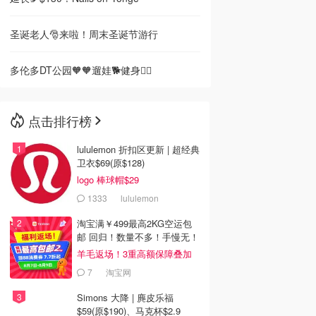
圣诞老人🎅来啦！周末圣诞节游行
多伦多DT公园🧡🧡遛娃🐕健身🏋️‍♀️
点击排行榜
lululemon 折扣区更新 | 超经典
卫衣$69(原$128)
logo 棒球帽$29
1333
lululemon
淘宝满￥499最高2KG空运包
邮 回归！数量不多！手慢无！
羊毛返场！3重高额保障叠加
7
淘宝网
Simons 大降 | 麂皮乐福
$59(原$190)、马克杯$2.9