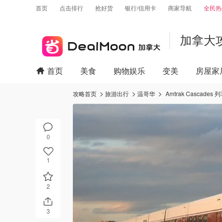
首页
点击排行
抢好货
银行/信用卡
商家导航
全民热
加拿大
首页
美食
购物娱乐
变美
房屋家
攻略首页
旅游出行
温哥华
Amtrak Casc
0
1
2
3