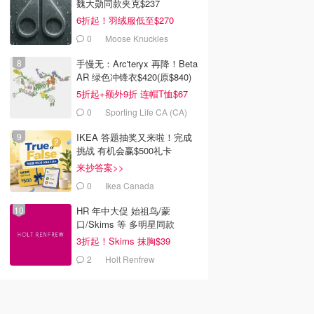
魏大勋同款夹克$237
6折起！羽绒服低至$270
0
Moose Knuckles
手慢无：Arc'teryx 再降！Beta
AR 绿色冲锋衣$420(原$840)
5折起+额外9折 连帽T恤$67
0
Sporting Life CA (CA)
IKEA 答题抽奖又来啦！完成
挑战 有机会赢$500礼卡
来抄答案>>
0
Ikea Canada
HR 年中大促 始祖鸟/蒙
口/Skims 等 多明星同款
3折起！Skims 抹胸$39
2
Holt Renfrew