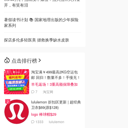
开，有笑有泪
暑假读书计划 📚 国家地理出版的少年探险
家系列
探店多伦多轻医美 拯救换季缺水皮肤
点击排行榜
淘宝满￥499最高2KG空运包
邮 回归！数量不多！手慢无！
羊毛返场！3重高额保障叠加
7
淘宝网
lululemon 折扣区更新 | 超经典
卫衣$69(原$128)
logo 棒球帽$29
1333
lululemon