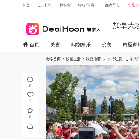
首页
点击排行
抢好货
银行/信用卡
商家导航
全民热
加拿大
首页
美食
购物娱乐
变美
房屋家
攻略首页
校园生活
我要活着
出行注意！加拿大
0
1
0
1