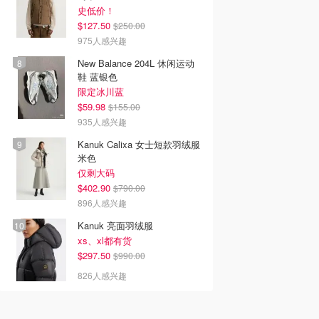
史低价！
$127.50
$250.00
975人感兴趣
New Balance 204L 休闲运动
鞋 蓝银色
限定冰川蓝
$59.98
$155.00
935人感兴趣
Kanuk Calixa 女士短款羽绒服
米色
仅剩大码
$402.90
$790.00
896人感兴趣
Kanuk 亮面羽绒服
xs、xl都有货
$297.50
$990.00
826人感兴趣