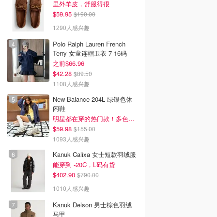
里外羊皮，舒服得很
$59.95
$190.00
1290人感兴趣
Polo Ralph Lauren French
Terry 女童连帽卫衣 7-16码
之前$66.96
$42.28
$89.50
1108人感兴趣
New Balance 204L 绿银色休
闲鞋
明星都在穿的热门款！多色可选 3.8折
$59.98
$155.00
1093人感兴趣
Kanuk Calixa 女士短款羽绒服
能穿到 -20C，L码有货
$402.90
$790.00
1010人感兴趣
Kanuk Delson 男士棕色羽绒
马甲