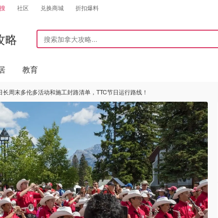
搜
社区
兑换商城
折扣爆料
攻略
居
教育
日长周末多伦多活动和施工封路清单，TTC节日运行路线！