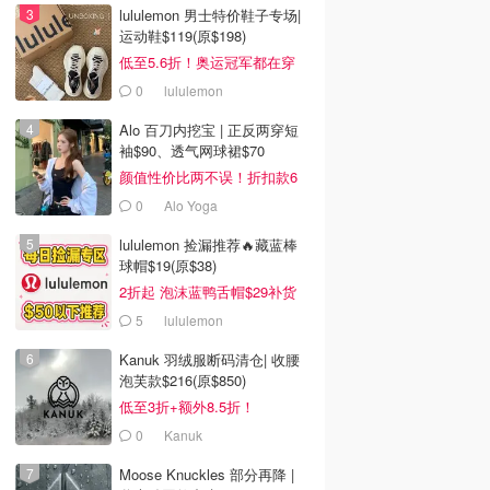
lululemon 男士特价鞋子专场|
运动鞋$119(原$198)
低至5.6折！奥运冠军都在穿
0
lululemon
Alo 百刀内挖宝 | 正反两穿短
袖$90、透气网球裙$70
颜值性价比两不误！折扣款6
折起
0
Alo Yoga
lululemon 捡漏推荐🔥藏蓝棒
球帽$19(原$38)
2折起 泡沫蓝鸭舌帽$29补货
5
lululemon
Kanuk 羽绒服断码清仓| 收腰
泡芙款$216(原$850)
低至3折+额外8.5折！
0
Kanuk
Moose Knuckles 部分再降 |