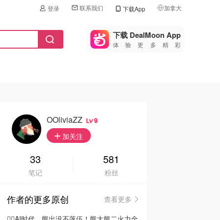
联系我们
加拿大
登录
下载App
🇺🇸
美国
下载 DealMoon App
体验更多精彩
🇨🇳
中国
🇨🇦
加拿大
🇬🇧
英国
🇩🇪
德国
OOliviaZZ
9
🇫🇷
加关注
法国
🇮🇹
33
581
意大利
笔记
粉丝
🇦🇺
澳洲
作者的更多原创
查看更多
🇳🇿
新西兰
🦸‍♂️AI时代，熊出没不落伍！熊大熊二火力全