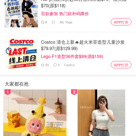
$70(原$118)
百款参加 热门款补码降价
8
Alo Yoga
APP打开
上了螺旋楼梯，你会看到卧室。
Costco 清仓上新🔥超火米菲造型儿童沙发
$79.97(原$129.99)
Lego F1造型36件套$99(原$159)
20
3
Costco
APP打开
大家都在抢
1
2
主卧室宽敞，
一面墙一样大小的窗户为室内空间带来了大量