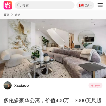
🇨🇦
CA
首页
攻略
Xxxiaoo
关注
多伦多豪华公寓，价值400万，2000英尺超