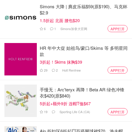
Simons 大降 | 麂皮乐福$59(原$190)、马克杯
$2.9
1.5折起 北面 腰包$20
6
1
Simons加拿大官网
APP打开
HR 年中大促 始祖鸟/蒙口/Skims 等 多明星同
厨房配有进口意大利大理石、时尚橱柜和厨师用具，令人惊
款
叹。
3折起！Skims 抹胸$39
29
2
Holt Renfrew
APP打开
手慢无：Arc'teryx 再降！Beta AR 绿色冲锋
衣$420(原$840)
5折起+额外9折 连帽T恤$67
19
Sporting Life CA (CA)
APP打开
Alo 折扣区6折起💥百搭网球裙$70、渔夫帽