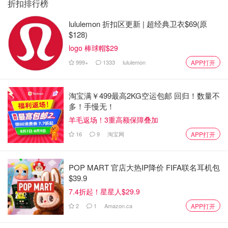
折扣排行榜
lululemon 折扣区更新 | 超经典卫衣$69(原
$128)
logo 棒球帽$29
999+
1333
lululemon
APP打开
淘宝满￥499最高2KG空运包邮 回归！数量不
多！手慢无！
羊毛返场！3重高额保障叠加
16
9
淘宝网
APP打开
石灰水洗的墙壁和天花板为千篇一律的公寓增添了质感和柔
软度。
POP MART 官店大热IP降价 FIFA联名耳机包
$39.9
7.4折起！星星人$29.9
2
1
Amazon.ca
APP打开