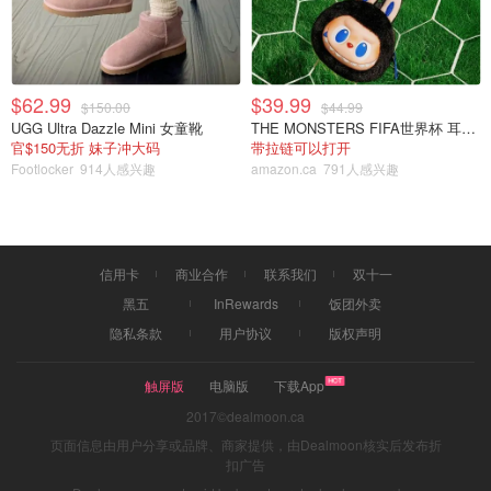
$62.99
$39.99
$150.00
$44.99
UGG Ultra Dazzle Mini 女童靴
THE MONSTERS FIFA世界杯 耳机包
官$150无折 妹子冲大码
带拉链可以打开
Footlocker
914人感兴趣
amazon.ca
791人感兴趣
至于户外空间，有一个 354 平方英尺的巨大阳台。
信用卡
商业合作
联系我们
双十一
黑五
InRewards
饭团外卖
隐私条款
用户协议
版权声明
触屏版
电脑版
下载App
2017©dealmoon.ca
页面信息由用户分享或品牌、商家提供，由Dealmoon核实后发布折
扣广告