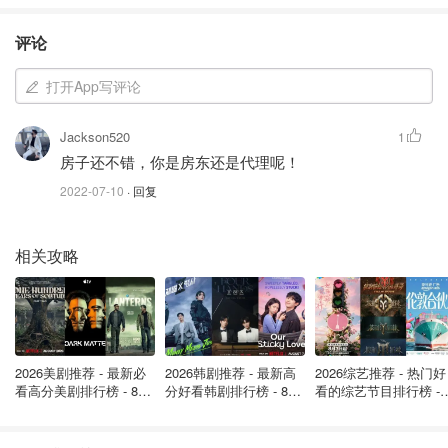
公寓的一楼是开放式概念，
落地窗的设计，
使得自然光线充
评论
足。
打开App写评论
Jackson520
1
房子还不错，你是房东还是代理呢！
2022-07-10
· 回复
相关攻略
2026美剧推荐 - 最新必
2026韩剧推荐 - 最新高
2026综艺推荐 - 热门好
白橡木人字形木地板令人惊叹，
为空间增添了巴黎调性。
看高分美剧排行榜 - 8月
分好看韩剧排行榜 - 8月
看的综艺节目排行榜 - 
最新: 《​​足球教练 》第
最新：丁海寅《我的荒
月最新:《​​伦敦合伙人
四季回归！
糖恋爱 》上线❣️
回归啦