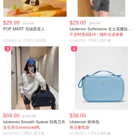
光线。
$29.99
$29.00
$33.99
$88.00
POP MART 毛绒星星人
lululemon Softstreme 女士高腰短裤 10cm
不定时变回$19！随时点进来看
amazon.ca
2196人感兴趣
lululemon
1544人感兴趣
3
4
这个衣帽间里的塌看起来好舒服，
居然还有bearbrick的陈
列装饰！
谁说在家不能搞艺术展览呢？
$69.00
$38.00
$128.00
lululemon Smooth Spacer 经典卫衣
lululemon 收纳包
女生穿出oversized风
有点像笔袋
lululemon
1368人感兴趣
lululemon
1059人感兴趣