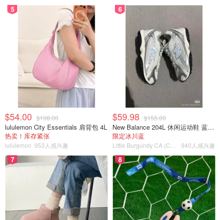
5
6
$54.00
$59.98
$108.00
$155.00
它还有一个步入式衣橱，和一个迄今为止小编见过的最好看
lululemon City Essentials 肩背包 4L
New Balance 204L 休闲运动鞋 蓝银色
热卖！库存紧张
限定冰川蓝
的浴室之一。
lululemon
953人感兴趣
Little Burgundy CA (CA）
940人感兴趣
7
8