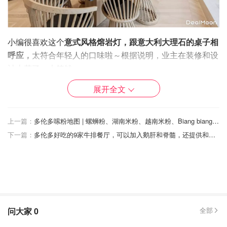
小编很喜欢这个
意式风格熔岩灯，跟意大利大理石的桌子相
呼应，
太符合年轻人的口味啦～根据说明，业主在装修和设
计上花了一大笔钱。
展开全文
上一篇：
多伦多嗦粉地图 | 螺蛳粉、湖南米粉、越南米粉、Biang biang面····多伦多最好吃的粉都在这！
下一篇：
多伦多好吃的9家牛排餐厅，可以加入鹅肝和脊髓，还提供和牛、排骨、海鲜等！
问大家
0
全部