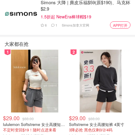
利托，截至本周，这一阵容仍然没有改变。据该人士称，民
Simons 大降 | 麂皮乐福$59(原$190)、马克杯
$2.9
主党任命的三位大法官正在准备一份或多份异议书。首席大
法官约翰-罗伯茨最终将如何投票，以及他是加入已经写好
1.5折起 NewEra棒球帽$19
的意见还是起草自己的意见，目前尚不清楚。
6
1
Simons加拿大官网
APP打开
意见书草案长达98页，包括31页的各州历史堕胎法的附
大家都在抢
录。该文件充斥着对以前的法院判决、书籍和其他权威的引
1
2
用，并包括118个脚注。该草案的外观和时间符合法院惯
例。
$29.00
$29.00
$88.00
$88.00
lululemon Softstreme 女士高腰短裤 10cm
Softstreme 女士高腰短裤 4英寸
不定时变回$19！随时点进来看
3降必抢 黑色仅剩0/2/4码