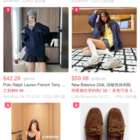
lululemon
2248人感兴趣
lululemon
1329人感兴趣
3
4
$42.28
$59.98
$89.50
$155.00
Polo Ralph Lauren French Terry 女童连帽卫衣 7-16码
New Balance 204L 绿银色休闲鞋
之前$66.96
明星都在穿的热门款！多色可选 3.8折
Sporting Life CA (CA)
1032人感兴趣
Little Burgundy CA (CA）
989人感兴趣
图片来自于@politico ，版权属于原作者
5
6
意见书草案显示，最高法院已投票推翻了堕胎权，阿利托的
意见草案中的10个关键段落，将推翻Roe v. Wade案。
如果Roe v. Wade罗伊诉韦德案被推翻，有26个州的法律表