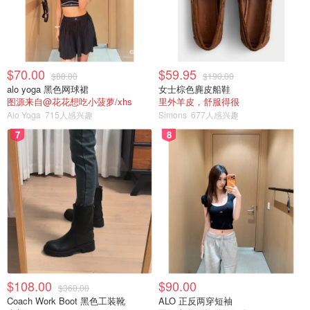
明他们打算禁止堕胎，以下是美国可能禁止堕胎的州：
$70.00
$59.95
$88.00
$190.00
alo yoga 黑色网球裙
女士棕色麂皮船鞋
图源来自@花花想吃小菠萝/xhs
里外羊皮，舒服得很
Alo Yoga
715人感兴趣
Simons
677人感兴趣
7
8
图片来自于@nypost. ，版权属于原作者
（来源
CNBC
，
politico
，封面图来自crosscut）
$108.00
$90.00
$360.00
「该文章来自@省钱君-北美省钱快报，版权归原作者所
Coach Work Boot 黑色工装靴
ALO 正反两穿短袖