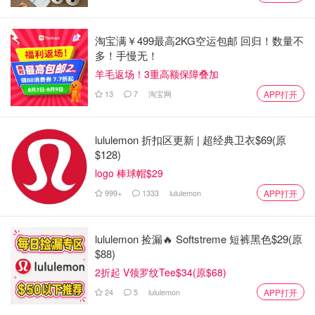
前情回顾
淘宝满￥499最高2KG空运包邮 回归！数量不
多！手慢无！
5月初高等法院的意见草案泄露，在全国范围内引起了风
羊毛返场！3重高额保障叠加
波，引发了堕胎权利支持者的抗议。
13
7
淘宝网
APP打开
据一份由塞缪尔-阿利托(Samuel Alito)法官撰写的、在法院
内部流传的意见草案，最高法院已经投票决定取消罗伊诉韦
lululemon 折扣区更新 | 超经典卫衣$69(原
德案Roe v. Wade裁决。
$128)
logo 棒球帽$29
1973年通过的Roe v. Wade法案，是美国对于女性堕胎的问
999+
1333
lululemon
APP打开
题的裁定，美国联邦最高法院承认妇女的堕胎权，受到宪法
隐私权的保护。
lululemon 捡漏🔥 Softstreme 短裤黑色$29(原
该意见草案是对1973年保证联邦宪法保护堕胎权利的决定
$88)
和随后的1992年计划生育诉凯西案的全面、毫不留情的否
2折起 V领罗纹Tee$34(原$68)
定。阿利托写道："罗伊Roe从一开始就错得很离谱。"
24
5
lululemon
APP打开
"我们认为，罗伊和凯西案件必须被推翻，"他在这份被称为