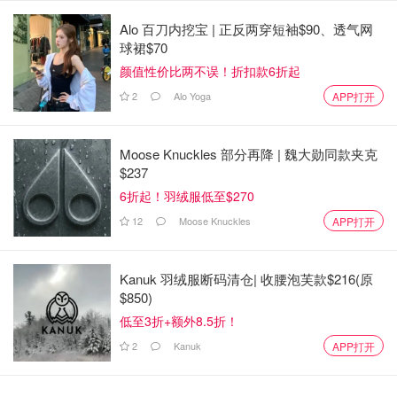
"法院意见 "的文件中写道。"现在是听从宪法并将堕胎问题
Alo 百刀内挖宝 | 正反两穿短袖$90、透气网
交还给人民选举的代表的时候了。"
球裙$70
颜值性价比两不误！折扣款6折起
对有争议的案件的审议在过去是不稳定的。随着意见草案的
2
Alo Yoga
APP打开
流传，大法官们可以，有时也会改变他们的投票，重大决定
可能会有多个草案和投票，有时直到决定公布的前几天。法
院的裁决在公布之前草案都不会是最终的，可能在未来两个
Moose Knuckles 部分再降 | 魏大勋同款夹克
$237
月内公布。
6折起！羽绒服低至$270
2月份起草的裁决的直接影响是结束半个世纪以来联邦宪法
12
Moose Knuckles
APP打开
对堕胎权利的保护，允许每个州决定是否限制或禁止堕胎。
目前还不清楚该草案是否有后续修改。
Kanuk 羽绒服断码清仓| 收腰泡芙款$216(原
在法院的现代历史上，没有任何一个决定草案是在一个案件
$850)
仍在审理过程中被公开披露的。
低至3折+额外8.5折！
2
Kanuk
APP打开
一位熟悉法院审议工作的人士说，其他四位共和党任命的大
法官在12月听取口头辩论后举行的大法官会议上投票支持阿