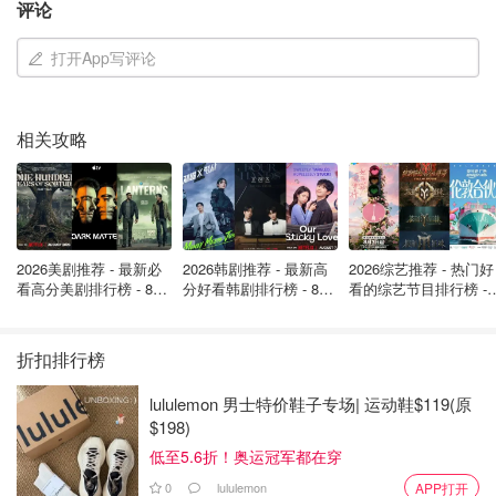
评论
另有20个州和DC保护孕妇堕胎权，可以合法堕胎。
打开App写评论
相关攻略
2026美剧推荐 - 最新必
2026韩剧推荐 - 最新高
2026综艺推荐 - 热门好
看高分美剧排行榜 - 8月
分好看韩剧排行榜 - 8月
看的综艺节目排行榜 - 
最新: 《​​足球教练 》第
最新：丁海寅《我的荒
月最新:《​​伦敦合伙人
四季回归！
糖恋爱 》上线❣️
回归啦
折扣排行榜
lululemon 男士特价鞋子专场| 运动鞋$119(原
$198)
低至5.6折！奥运冠军都在穿
0
lululemon
APP打开
图片来自于NYTimes，版权属于原作者