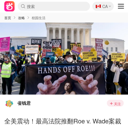
🇨🇦
CA
首页
攻略
校园生活
省钱君
关注
全美震动！最高法院推翻Roe v. Wade案裁