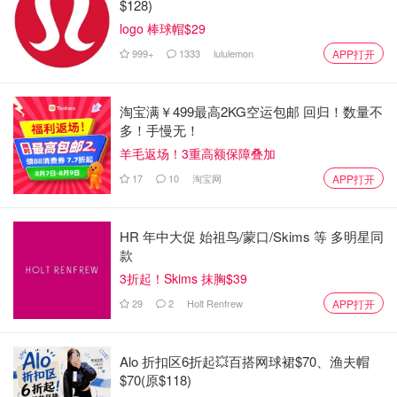
加拿大绿色家园补助金在改造前 EnerGuide 评估阶段
$128)
的活跃申请人。
logo 棒球帽$29
999+
1333
lululemon
APP打开
2022 年 8 月 31 日
加拿大绿色房屋贷款将开放给：
已经获得拨款或根据加拿大绿色家园拨款申请改造后
淘宝满￥499最高2KG空运包邮 回归！数量不
EnerGuide 评估并希望申请他们有兴趣进行但尚未开始的任
多！手慢无！
何剩余合格改造的房主。
羊毛返场！3重高额保障叠加
17
10
淘宝网
APP打开
如何申请
第一步，申请加拿大绿色家园补助金
HR 年中大促 始祖鸟/蒙口/Skims 等 多明星同
款
检查你的资格并向
Canada Greener Homes Grant
提交申
3折起！Skims 抹胸$39
请。为了注册，需要提供一下信息：
29
2
Holt Renfrew
APP打开
姓名
电话号码
Alo 折扣区6折起💥百搭网球裙$70、渔夫帽
$70(原$118)
电子邮件