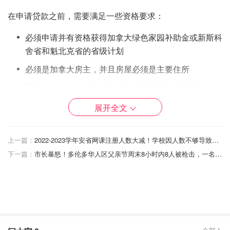
在申请贷款之前，需要满足一些资格要求：
必须申请并有资格获得加拿大绿色家园补助金或新斯科
舍省和魁北克省的省级计划
必须是加拿大房主，并且房屋必须是主要住所
已完成 2020 年 4 月 1 日或之后的房屋改造前评估
有良好的信用记录并且不属于：消费者提案、有序还债
展开全文
计划、破产或同等的破产程序
上一篇：
2022-2023学年安省网课注册人数大减！学校因人数不够导致开课困难，或将多年级合并上课！
符合条件的物业类型：
下一篇：
市长暴怒！多伦多华人区父亲节周末8小时内8人被枪击，一名20岁青年当场死亡！
独栋和半独立式住宅
排屋
联排别墅
永久地基上的移动房屋