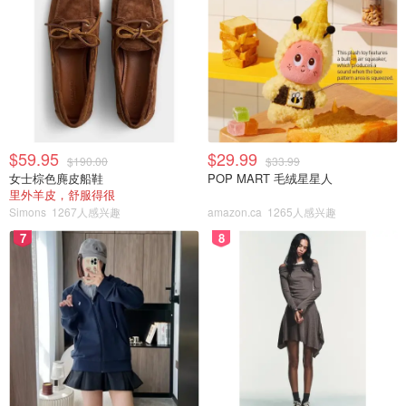
最高
改用更节能的空间加热或水加热设备，
热水设备
$5000
以节省水电费并减少碳足迹。
最高
安装太阳能光伏系统，将太阳光能转
可再生资源
$5000
化为电能。
$59.95
$29.99
$190.00
$33.99
最高
措施保护你的家庭和家人免受环境损
弹性措施
女士棕色麂皮船鞋
POP MART 毛绒星星人
$2625
害（必须与另一项能效改造相结合）。
里外羊皮，舒服得很
Simons
1267人感兴趣
amazon.ca
1265人感兴趣
7
8
第三步，从承包商那里获得报价
查看报告的建议，并确定哪些改造最适合你的预算和改造计
划。与承包商交谈，并为自己计划中的每个改造获得至少 1-
3 个报价。
如果你决定稍后进行更多改造，则不能要求更大的贷款，因
此在申请贷款之前提前计划你的工作很重要。