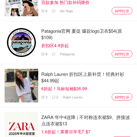
百款参加 热门款补码降价
房屋类型
8
Alo Yoga
APP打开
主要住所地址
Patagonia官网 夏促 爆款logo卫衣$54(原
$109)
带有房产税单号的所有权证明（此号码可在您的市政房
折扣区4.9折起
产文件中找到）
8
Patagonia
APP打开
通过驾驶执照或政府签发的身份证件（带地址）的居住
证明
Ralph Lauren 折扣区上新补货！经典衬衫
$44.99起
6折起！马标短袖$26.99
3
2
Ralph Lauren
APP打开
ZARA 年中4连降 | 不对称连衣裙$9、拼接波
点连衣裙$13
1.6折起！莱赛尔羊毛T $7