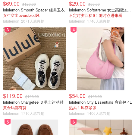
安装清单的改造才有资格获得贷款。
$69.00
$29.00
$128.00
$88.00
lululemon Smooth Spacer 经典卫衣
lululemon Softstreme 女士高腰短裤 10cm
女生穿出oversized风
不定时变回$19！随时点进来看
改造内容
金额
详情
lululemon
2071人感兴趣
lululemon
1746人感兴趣
3
4
升级符合条件的阁楼、大教堂天花板、
最高
家庭保温
平屋顶、外墙、裸露地板、地下室和爬
$5000
行空间。
最高
进行气密性以提高房屋的气密性，以达
气密性改造
$1000
到换气率目标。
最高
用 ENERGY STAR® 认证的型号替换
门窗
$119.00
$54.00
$198.00
$108.00
$5000
门、窗或滑动玻璃门。
lululemon Chargefeel 3 男士运动鞋
lululemon City Essentials 肩背包 4L
黄金码都有货
热卖！库存紧张
添加智能恒温器有助于提高舒适度并
lululemon
1710人感兴趣
lululemon
1406人感兴趣
恒温器
最高$50
节省能源费用（必须与其他能源效率改
5
6
造相结合）。