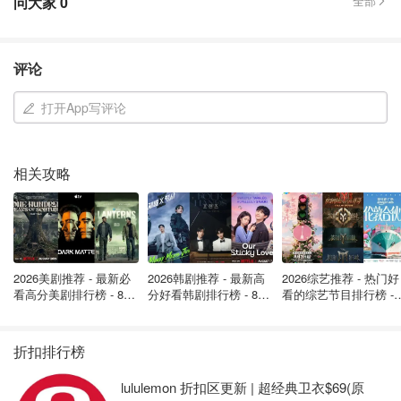
问大家
0
全部
永久系泊的浮动房屋
混合用途建筑（仅住宅部分）
评论
低层多单元住宅（三层以下，占地面积600m 2以下）
打开App写评论
本贷款不适用于以下情况：
已经开始或完成的工作
相关攻略
能源顾问未推荐的改造
没有资格获得加拿大绿色家园补助金的改造
未包含在你的应用程序中的改造
2026美剧推荐 - 最新必
2026韩剧推荐 - 最新高
2026综艺推荐 - 热门好
贷款申请时间
看高分美剧排行榜 - 8月
分好看韩剧排行榜 - 8月
看的综艺节目排行榜 - 
最新: 《​​足球教练 》第
最新：丁海寅《我的荒
月最新:《​​伦敦合伙人
四季回归！
糖恋爱 》上线❣️
回归啦
2022 年 6 月 17 日
加拿大绿色房屋贷款现已开放给：
折扣排行榜
申请加拿大绿色家园补助金的合格申请人。
lululemon 折扣区更新 | 超经典卫衣$69(原