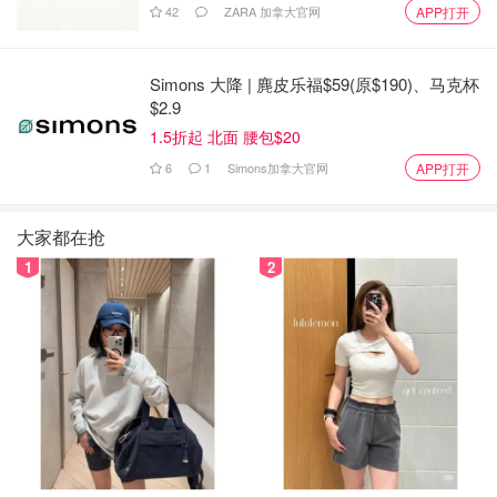
42
ZARA 加拿大官网
APP打开
Simons 大降 | 麂皮乐福$59(原$190)、马克杯
$2.9
1.5折起 北面 腰包$20
6
1
Simons加拿大官网
APP打开
魁北克
和
新斯科舍省
的居民必须在直接通过贷款门户网站申
大家都在抢
请之前，通过他们的省级计划开始安排改造前的 EnerGuide
1
2
评估。
第二步，获得改造前的 EnerGuide 评估
服务机构将与能源顾问联系，安排对您的房屋进行改造前的
EnerGuide 评估。他们将评估您的房屋，并就如何提高能源
效率和抵御气候变化提出建议。
需要注意的是，只有能源顾问推荐并来自拨款的
合格改造
和