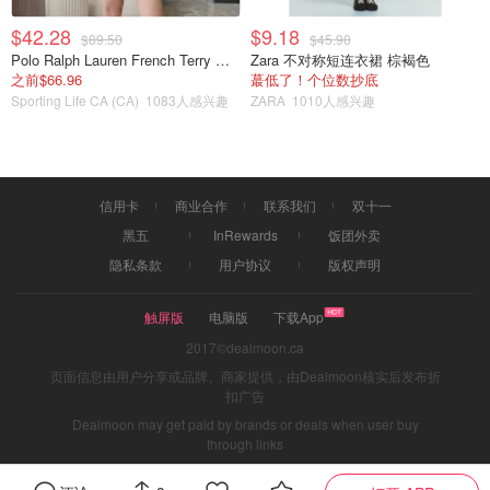
第四步，提交贷款申请
$42.28
$9.18
$89.50
$45.90
Polo Ralph Lauren French Terry 女童连帽卫衣 7-16码
Zara 不对称短连衣裙 棕褐色
登录Canada Greener Homes Grant 帐户，然后单击按钮访
之前$66.96
蕞低了！个位数抄底
问贷款门户。要提交申请，你必须将文件上传到贷款门户，
Sporting Life CA (CA)
1083人感兴趣
ZARA
1010人感兴趣
例如：
房产税报表
信用卡
商业合作
联系我们
双十一
驾驶执照或其他政府签发的身份证件以及水电费账单
黑五
InRewards
饭团外卖
收入和就业确认（例如，工作信函或 T4 表）
隐私条款
用户协议
版权声明
承包商的报价
触屏版
电脑版
下载App
根据你的申请，该程序将计算可以获批的最高贷款金额。需
2017©dealmoon.ca
要注意的是，部分贷款可以预先交付给摸，以便向承包商支
页面信息由用户分享或品牌、商家提供，由Dealmoon核实后发布折
扣广告
付适用的预付款。贷款余额将在改造成功完成后交付，并通
Dealmoon may get paid by brands or deals when user buy
过改造后评估进行验证。
through links
你可以提前使用部分贷款资金来支付前期费用，例如向承包