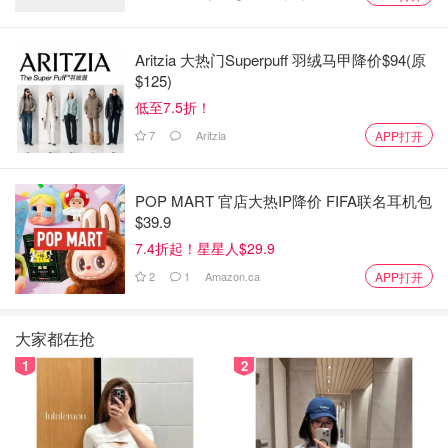
便携式火炉
$544.99
购买
Aritzia 大热门Superpuff 羽绒马甲降价$94(原
$125)
5.Everdure Cube 便携式烤架
低至7.5折！
7
Aritzia
APP打开
Everdure 的 Cube 便携式木炭烤架有很多用处。它足够
小，可以带到海滩或野营旅行。它也是多功能的，带有食品
级储物托盘和准备板，用于在调味料中挖掘肉类或切丁蔬
POP MART 官店大热IP降价 FIFA联名耳机包
$39.9
菜。Cube 看起来也不错，并且有多种颜色可供选择。
7.4折起！星星人$29.9
2
1
Amazon.ca
APP打开
大家都在抢
1
2