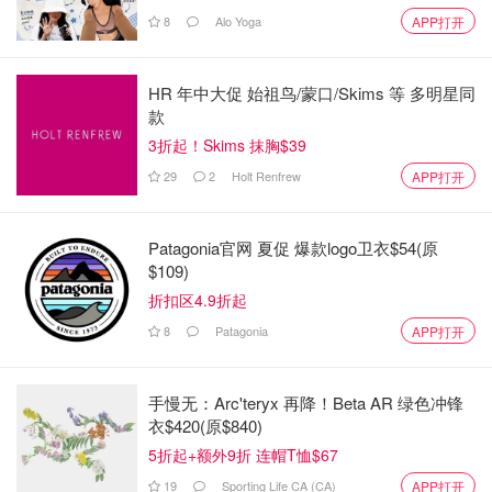
8
Alo Yoga
APP打开
虽然 30 英寸 Yukon 是产品阵容中的王者，但也有入门级的
13 英寸 Ranger。它们并不便宜，但对于任何火坑爱好者来
HR 年中大促 始祖鸟/蒙口/Skims 等 多明星同
说，它们都是超级贴心的礼物。
款
3折起！Skims 抹胸$39
29
2
Holt Renfrew
APP打开
Patagonia官网 夏促 爆款logo卫衣$54(原
$109)
折扣区4.9折起
8
Patagonia
APP打开
手慢无：Arc'teryx 再降！Beta AR 绿色冲锋
图片来自官网，版权属原作者
衣$420(原$840)
5折起+额外9折 连帽T恤$67
Amazon.ca
19
Sporting Life CA (CA)
APP打开