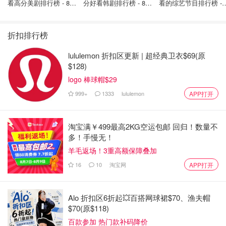
看高分美剧排行榜 - 8月
分好看韩剧排行榜 - 8月
看的综艺节目排行榜 - 
最新: 《​​足球教练 》第
最新：丁海寅《我的荒
月最新:《​​伦敦合伙人
四季回归！
糖恋爱 》上线❣️
回归啦
折扣排行榜
lululemon 折扣区更新 | 超经典卫衣$69(原
图片来自官网，版权属原作者
$128)
logo 棒球帽$29
Amazon.ca
999+
1333
lululemon
APP打开
Fitbit健康手环
$187.00
购买
淘宝满￥499最高2KG空运包邮 回归！数量不
多！手慢无！
4.便携式火炉
羊毛返场！3重高额保障叠加
16
10
淘宝网
APP打开
后院火炉是家庭聚会和邻里聚会的基石！毫无疑问，这是其
中最好的。Solo Stove 由耐用的不锈钢制成，采用通风设
计，可促进空气流动，产生美丽而深度温暖的火焰，几乎没
Alo 折扣区6折起💥百搭网球裙$70、渔夫帽
$70(原$118)
有烟雾或空气中的灰烬。（也许最棒的是，第二天早上你的
衣服不会散发出烟味。）
百款参加 热门款补码降价