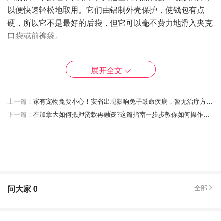
以便快速轻松地取用。它们由铝制外壳保护，使钱包有点
硬，所以它不是最好的后袋，但它可以毫不费力地滑入夹克
口袋或前裤袋。
议会有八种颜色可供选择。如果爸爸是那种时不时放错钱包
的人，还可以添加一张追踪卡。
展开全文
上一篇：
家有宠物兔要小心！安省出现影响兔子致命疾病，暂无治疗方法！人类接触后可传播，家兔和野兔都能感染！
下一篇：
在加拿大如何抵押贷款再融资?这篇指南一步步教你如何操作，按揭再融资金额计算，常见问题解答1
问大家
0
全部
图片来自Ekster官网，版权属原作者