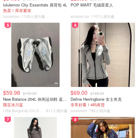
全的。
lululemon City Essentials 肩背包 4L
POP MART 毛绒星星人
热卖！库存紧张
lululemon
1139人感兴趣
amazon.ca
1107人感兴趣
5
6
$59.98
$69.00
$155.00
$148.00
New Balance 204L 休闲运动鞋 蓝银色
Define Herringbone 女士夹克
限定冰川蓝
非常好看！4码有货
Little Burgundy CA (CA）
811人感兴趣
lululemon
794人感兴趣
7
8
Amazon.ca