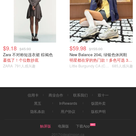
Gillette 多用途剃须、修容
$19.99
$24.99
购买
7. 园艺工具套装
该工具组有外部口袋，方便取用工具。这种符合人体工程学
$9.18
$59.98
$45.90
$155.00
的设计可帮助您轻松使用工具袋。它配有一个特殊的口袋，
Zara 不对称短连衣裙 棕褐色
New Balance 204L 绿银色休闲鞋
可放置的移动设备，使其成为适合任何场合和所爱之人的完
蕞低了！个位数抄底
明星都在穿的热门款！多色可选 3.8折
美礼物。
ZARA
791人感兴趣
Little Burgundy CA (CA）
685人感兴趣
信用卡
商业合作
联系我们
双十一
黑五
InRewards
饭团外卖
隐私条款
用户协议
版权声明
触屏版
电脑版
下载App
2017©dealmoon.ca