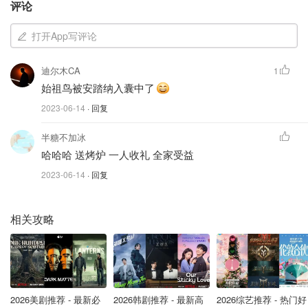
评论
ekster.com
打开App写评论
Ekster Parliament钱包
迪尔木CA
$93
购买
1
始祖鸟被安踏纳入囊中了
3.Fitbit健身手环
2023-06-14
· 回复
在今年实现的健康目标，健身追踪器可以让他保持在正轨
半糖不加冰
上。在测试了每一款 Fitbit 型号后，确定这款中档型号是“收
哈哈哈 送烤炉 一人收礼 全家受益
集健康数据的最佳选择，同时舒适、易于使用（无按钮）并
2023-06-14
· 回复
且在阳光下易于在户外阅读，而且价格合理”
相关攻略
2026美剧推荐 - 最新必
2026韩剧推荐 - 最新高
2026综艺推荐 - 热门好