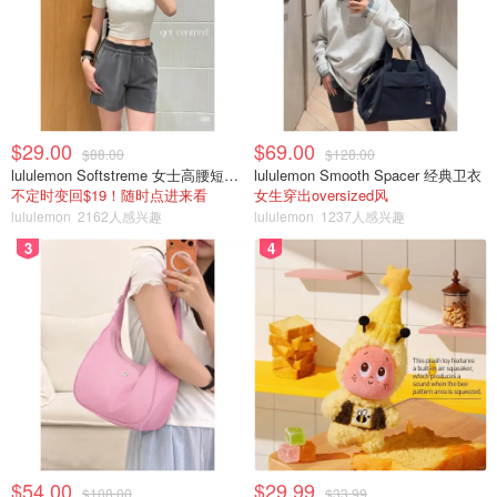
图片来自官网，版权属原作者
Amazon.ca
$29.00
$69.00
$88.00
$128.00
Everdure Cube 便携式烤架
lululemon Softstreme 女士高腰短裤 10cm
lululemon Smooth Spacer 经典卫衣
不定时变回$19！随时点进来看
女生穿出oversized风
$370.10
购买
lululemon
2162人感兴趣
lululemon
1237人感兴趣
3
4
6.吉列胡须修剪器
吉列 (Gillette) 可以提供多用途造型器：集防水修剪器、修
边器和剃须刀于一身。
胡须修剪器套件包括三个梳子附件（2、4 和 6 毫米），可
以使用它们来定制胡须长度，以及一个剃须附件，可与任何
吉列五刀片或 SkinGuard 剃须刀替换装配合使用，因此可
以随时使用是时候刮胡子了。修剪器本身也是防水和淋浴安
$54.00
$29.99
$108.00
$33.99