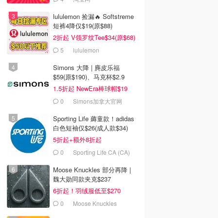
lululemon 捡漏🔥 Softstreme
短裤4降仅$19(原$88)
2折起 V领罗纹Tee$34(原$68)
5
lululemon
Simons 大降 | 麂皮乐福
$59(原$190)、马克杯$2.9
1.5折起 NewEra棒球帽$19
0
Simons加拿大官网
Sporting Life 薅童款！adidas
白色短袖仅$26(成人款$34)
5折起+额外8折起
0
Sporting Life CA (CA)
Moose Knuckles 部分再降 |
魏大勋同款夹克$237
6折起！羽绒服低至$270
0
Moose Knuckles