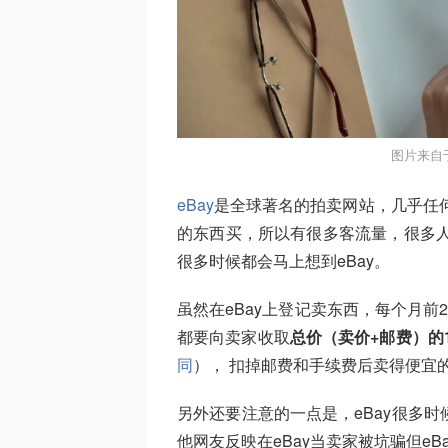
图片来自于
eBay
是全球著名的拍卖网站，几乎任何
的东西买，所以有很多客流量，很多人
很多时候都会马上想到eBay。
虽然在eBay上登记卖东西，每个月前200
都要向卖家收取
总价（卖价+邮费）的12.3
同
）， 扣掉邮费和手续费后卖得便宜
另外还要注意的一点是，eBay很多时
他网友反映在eBay当卖家被坑骗但eB