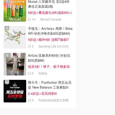
Murad 八哥薅羊毛 买2送9件
🎁含正装面霜2瓶
6折起+叠送豪礼9件(值$300+)
14
Murad Canada
手慢无：Arc'teryx 再降！Beta
AR 绿色冲锋衣$420(原$840)
5折起+额外9折 连帽T恤$67
0
Sporting Life CA (CA)
Aritzia 亚麻系列特价| 衬衫仅
$35(原$88)
低至4折！裤子、裙子都参加
0
Aritzia
限今天：Footlocker 周五会员
促 New Balance 工装裤$20
2.4折起+至高得$50
0
Footlocker加拿大官网