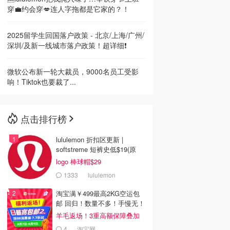
穿💼约会穿💋连人字拖都是它家的？！
2025留学生回国落户政策 - 北京/上海/广州/
深圳/及新一线城市落户政策！超详细❗
微软公布新一轮大裁员，9000名员工受影
响！Tiktok也要裁了...
点击排行榜
lululemon 折扣区更新 |
softstreme 短裤史低$19(原
$88)
logo 棒球帽$29
1333
lululemon
淘宝满￥499最高2KG空运包
邮 回归！数量不多！手慢无！
羊毛返场！3重高额保障叠加
4
淘宝网