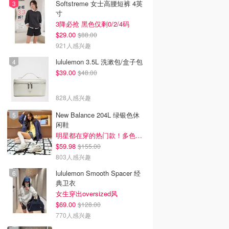
Softstreme 女士高腰短裤 4英
寸
3降必抢 黑色仅剩0/2/4码
$29.00
$88.00
921人感兴趣
lululemon 3.5L 洗漱包/盒子包
$39.00
$48.00
828人感兴趣
New Balance 204L 绿银色休
闲鞋
明星都在穿的热门款！多色可选 3.8折
$59.98
$155.00
803人感兴趣
lululemon Smooth Spacer 经
典卫衣
女生穿出oversized风
$69.00
$128.00
770人感兴趣