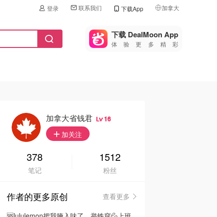
联系我们
加拿大
登录
下载App
🇺🇸
美国
下载 DealMoon App
体验更多精彩
🇨🇳
中国
🇨🇦
加拿大
🇬🇧
英国
🇩🇪
德国
加拿大省钱君
16
🇫🇷
加关注
法国
🇮🇹
378
1512
意大利
笔记
粉丝
🇦🇺
澳洲
作者的更多原创
查看更多
🇳🇿
新西兰
🆘lululemon把我腌入味了…举铁穿💦上班