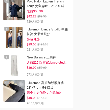
Polo Ralph Lauren French
Terry 女童连帽卫衣 7-16码
之前$66.96
$42.28
$89.50
729人感兴趣
lululemon Dance Studio 中腰
长裤 女装常规款
多色可选
$99.00
$128.00
621人感兴趣
New Balance 工装裤
之前$25 跟露家dance studio好像!补码了
$19.99
$50.00
573人感兴趣
lululemon 高腰加绒紧身裤
28"≈71cm 5个口袋
码全！史低价，之前$99
$49.00
$168.00
487人感兴趣