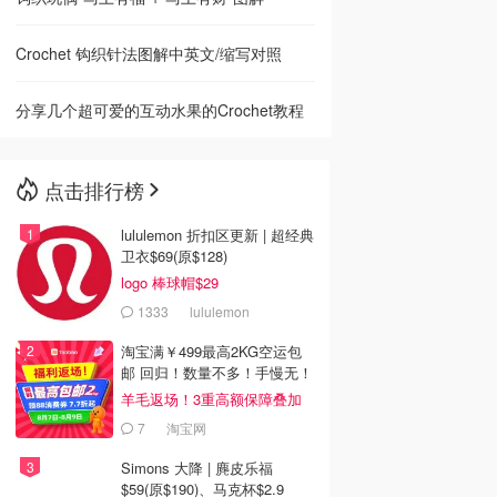
Crochet 钩织针法图解中英文/缩写对照
分享几个超可爱的互动水果的Crochet教程
点击排行榜
lululemon 折扣区更新 | 超经典
卫衣$69(原$128)
logo 棒球帽$29
1333
lululemon
淘宝满￥499最高2KG空运包
邮 回归！数量不多！手慢无！
羊毛返场！3重高额保障叠加
7
淘宝网
Simons 大降 | 麂皮乐福
$59(原$190)、马克杯$2.9