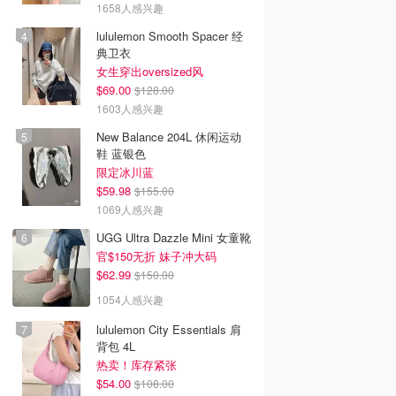
1658人感兴趣
lululemon Smooth Spacer 经
典卫衣
女生穿出oversized风
$69.00
$128.00
1603人感兴趣
New Balance 204L 休闲运动
鞋 蓝银色
限定冰川蓝
$59.98
$155.00
1069人感兴趣
UGG Ultra Dazzle Mini 女童靴
官$150无折 妹子冲大码
$62.99
$150.00
1054人感兴趣
lululemon City Essentials 肩
背包 4L
热卖！库存紧张
$54.00
$108.00