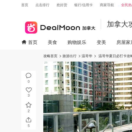
首页
点击排行
抢好货
银行/信用卡
商家导航
全民热
加拿大
首页
美食
购物娱乐
变美
房屋家
攻略首页
旅游出行
温哥华
温哥华夏日必打卡攻略
0
3
2
5