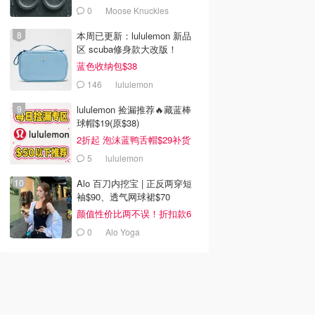
0
Moose Knuckles
本周已更新：lululemon 新品
区 scuba修身款大改版！
蓝色收纳包$38
146
lululemon
lululemon 捡漏推荐🔥藏蓝棒
球帽$19(原$38)
2折起 泡沫蓝鸭舌帽$29补货
5
lululemon
Alo 百刀内挖宝 | 正反两穿短
袖$90、透气网球裙$70
颜值性价比两不误！折扣款6
折起
0
Alo Yoga