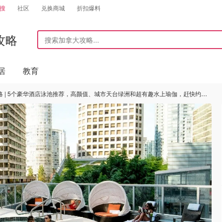
搜
社区
兑换商城
折扣爆料
攻略
居
教育
 | 5个豪华酒店泳池推荐，高颜值、城市天台绿洲和超有趣水上瑜伽，赶快约起来！