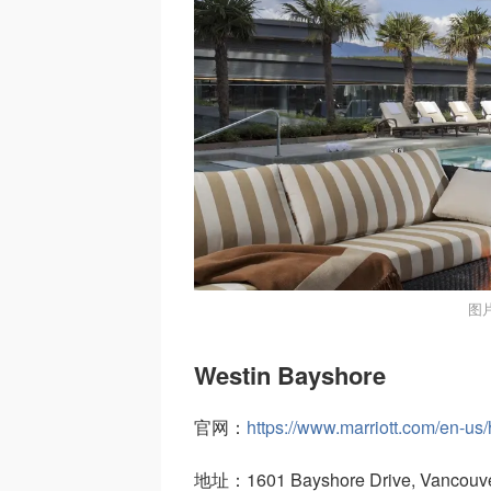
图
Westin Bayshore
官网：
https://www.marriott.com/en-us
地址：1601 Bayshore Drive, Vancouver