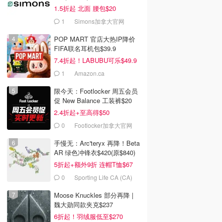
1.5折起 北面 腰包$20
1
Simons加拿大官网
POP MART 官店大热IP降价
FIFA联名耳机包$39.9
7.4折起！LABUBU可乐$49.9
1
Amazon.ca
限今天：Footlocker 周五会员
促 New Balance 工装裤$20
2.4折起+至高得$50
0
Footlocker加拿大官网
手慢无：Arc'teryx 再降！Beta
AR 绿色冲锋衣$420(原$840)
5折起+额外9折 连帽T恤$67
0
Sporting Life CA (CA)
Moose Knuckles 部分再降 |
魏大勋同款夹克$237
6折起！羽绒服低至$270