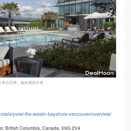
片来自官网，版权属原作者
/hotels/yvrwi-the-westin-bayshore-vancouver/overview/
, British Columbia, Canada, V6G 2V4