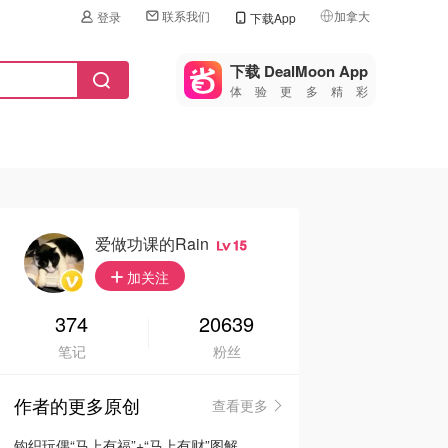
联系我们
加拿大
登录
下载App
🇺🇸
美国
下载 DealMoon App
体验更多精彩
🇨🇳
中国
🇨🇦
加拿大
🇬🇧
英国
🇩🇪
德国
爱做功课的Rain
15
🇫🇷
加关注
法国
🇮🇹
374
20639
意大利
笔记
粉丝
🇦🇺
澳洲
作者的更多原创
查看更多
🇳🇿
新西兰
钩织玩偶“马上有福”+“马上有财”图解