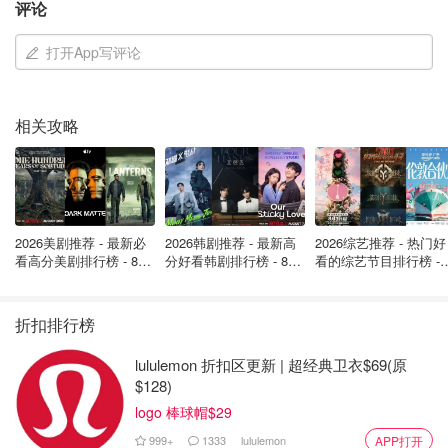
评论
打开App写评论
相关攻略
2026美剧推荐 - 最新必
2026韩剧推荐 - 最新高
2026综艺推荐 - 热门好
看高分美剧排行榜 - 8月
分好看韩剧排行榜 - 8月
看的综艺节目排行榜 - 
最新: 《​​足球教练 》第
最新：丁海寅《我的荒
月最新:《​​伦敦合伙人
四季回归！
糖恋爱 》上线❣️
回归啦
折扣排行榜
lululemon 折扣区更新 | 超经典卫衣$69(原
$128)
logo 棒球帽$29
图片来自Twitter截图，版权属原作者
999+
1333
lululemon
APP打开