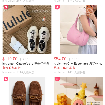
lululemon
2071人感兴趣
lululemon
1746人感兴趣
破洞牛仔裤。
3
4
$119.00
$54.00
$198.00
$108.00
lululemon Chargefeel 3 男士运动鞋
lululemon City Essentials 肩背包 4L
黄金码都有货
热卖！库存紧张
lululemon
1710人感兴趣
lululemon
1406人感兴趣
5
6
Ottawa Police Service
渥太华警察局（OPS）还发布公告，寻找一名12岁的青少
年，她最后一次被人看见是在5月31日在St. Laurent