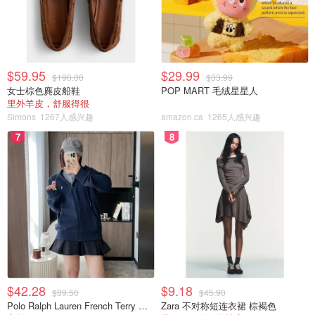
Boulevard和Pleasant Park Road地区。
Keisha Larabie被描述为高加索人，身高5英尺4英寸，中等
身材，黑色短发，留着莫西干头。她最后一次被看到时身穿
黑色T恤、黑色长款运动衫、自行车短裤和黑色跑鞋。
$59.95
$29.99
$190.00
$33.99
女士棕色麂皮船鞋
POP MART 毛绒星星人
公安局和家庭成员对她的安全感到担忧。任何知情者请拨打
里外羊皮，舒服得很
613-236-1222联系OPS。可以通过拨打犯罪制止者的免费
Simons
1267人感兴趣
amazon.ca
1265人感兴趣
电话1-800-222-8477或访问crimestoppers.ca提交匿名线
7
8
索。
来源：
citynews
，
citynews
，
narcity
“孩子你在哪？”亚裔男孩生日当天留下
一条短信后失踪，警方搜索无果，父
母以泪洗面期待一个奇迹！
省钱君
5135
$42.28
$9.18
$89.50
$45.90
Polo Ralph Lauren French Terry 女童连帽卫衣 7-16码
Zara 不对称短连衣裙 棕褐色