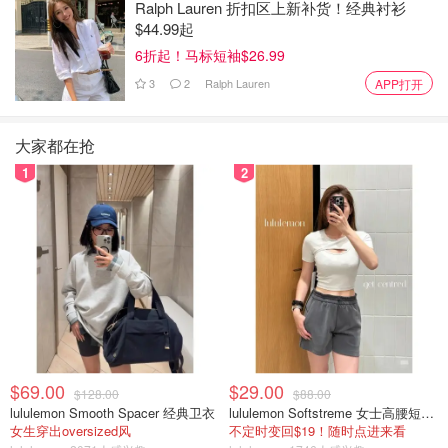
Ralph Lauren 折扣区上新补货！经典衬衫
$44.99起
6折起！马标短袖$26.99
3
2
Ralph Lauren
APP打开
大家都在抢
1
2
Ottawa Police Service
渥太华警察局（OPS）于6月2日发布公告，请求公众帮助
寻找另外一名14岁的青少年，她最后一次被人看见是在6月
1日在圣劳伦特大道和欢乐公园路地区。
Alora Phillips被描述为一名土著青年，身高4英尺10英寸，
$69.00
$29.00
$128.00
$88.00
体重90磅，下巴是棕色头发，棕色眼睛。人们最后一次看到
lululemon Smooth Spacer 经典卫衣
lululemon Softstreme 女士高腰短裤 10cm
女生穿出oversized风
不定时变回$19！随时点进来看
她时，她穿着一件黑色连帽衫，袖子上有白色和黄色，穿着