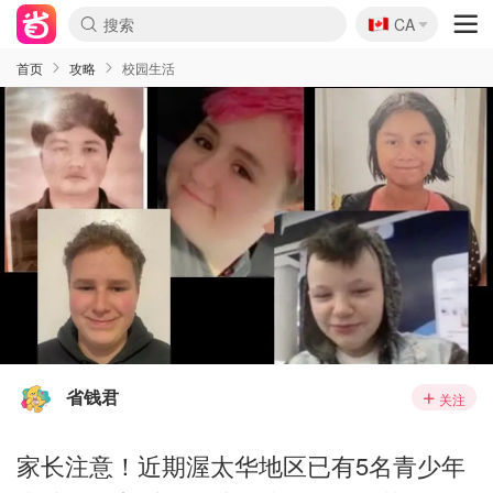
🇨🇦
CA
首页
攻略
校园生活
省钱君
关注
家长注意！近期渥太华地区已有5名青少年