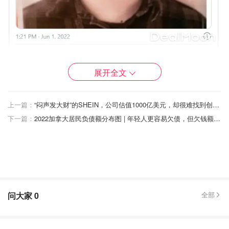
图片来自Twitter截图，版权属原作者
展开全文
一天前，即5月31日，警方向公众通报了另外两名失踪的青
少年。Cheyenne Fitzgerald-Leroux和Lalande都是在5月21
上一篇：
“闷声发大财”的SHEIN，公司估值1000亿美元，却很难找到创始人的照片！
日被最后一次看到。
下一篇：
2022加拿大居民负债额分布图 | 年轻人更容易欠债，但欠钱额度小；中老年欠债更多，平均约为$31,442！
据报道，Cheyenne Fitzgerald-Leroux身高5英尺1英寸，拥
有亮粉色短发和棕色眼睛。警方说，她最后一次被人看见是
在下午5点在Byward市场穿着灰色毛衣和动物图案的紧身
裤。
问大家
0
全部