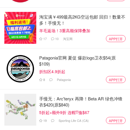
Lalande身高5英尺5英寸，棕色短发，棕色眼睛。警方称，
淘宝满￥499最高2KG空运包邮 回归！数量不
最后一次见到他时，他身穿黑色T恤，黑色阿迪达斯裤子，
多！手慢无！
以及红色和黑色的鞋子。
羊毛返场！3重高额保障叠加
17
10
淘宝网
APP打开
Patagonia官网 夏促 爆款logo卫衣$54(原
$109)
折扣区4.9折起
8
Patagonia
APP打开
手慢无：Arc'teryx 再降！Beta AR 绿色冲锋
衣$420(原$840)
5折起+额外9折 连帽T恤$67
19
Sporting Life CA (CA)
APP打开