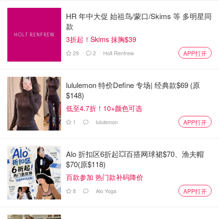
HR 年中大促 始祖鸟/蒙口/Skims 等 多明星同
款
3折起！Skims 抹胸$39
29
2
Holt Renfrew
APP打开
警方说，他们正在使用一个支持GPS的应用程序
lululemon 特价Define 专场| 经典款$69 (原
What3Words，以帮助寻找渥太华的失踪者。该应用程序使
$148)
用三个字的标识符来确定失踪者的位置。
低至4.7折！10+颜色可选
1
lululemon
APP打开
"渥太华警方每年响应大约2000个失踪人员电话，"督察
Russell Lucas在一份新闻稿中说。"这将给我们提供一个重
要的推动力，使我们更迅速地找到人。"
Alo 折扣区6折起💥百搭网球裙$70、渔夫帽
$70(原$118)
警方希望有更多信息的人拨打613-236-1222。
百款参加 热门款补码降价
8
Alo Yoga
APP打开