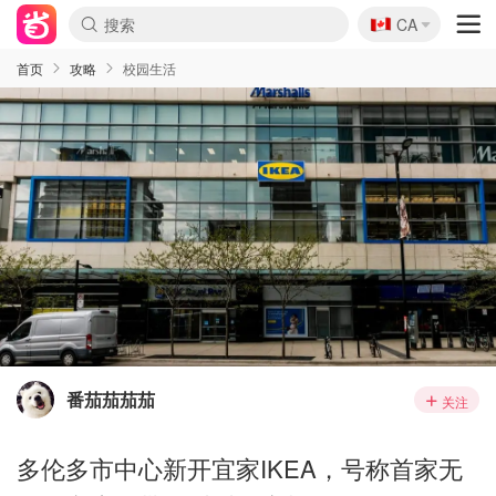
🇨🇦
CA
首页
攻略
校园生活
番茄茄茄茄
关注
多伦多市中心新开宜家IKEA，号称首家无