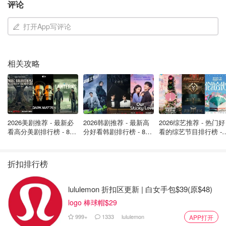
在这里，可供购买的物品是针对小空间生活的。你很快就会
评论
注意到，一切都乱七八糟，顾客会在冷冻瑞典肉丸旁边找到
打开App写评论
Kavalkad Teflon 平底锅。
相关攻略
2026美剧推荐 - 最新必
2026韩剧推荐 - 最新高
2026综艺推荐 - 热门好
看高分美剧排行榜 - 8月
分好看韩剧排行榜 - 8月
看的综艺节目排行榜 - 
最新: 《​​足球教练 》第
最新：丁海寅《我的荒
月最新:《​​伦敦合伙人
四季回归！
糖恋爱 》上线❣️
回归啦
折扣排行榜
lululemon 折扣区更新 | 白女手包$39(原$48)
大部分库存展示在 2 层，这里可通过楼梯或电梯进入，自然
logo 棒球帽$29
光线充足。大件物品，如沙发和床以及巧妙的全尺寸公寓小
999+
1333
lululemon
APP打开
插图仍然存在，但大约 60% 的物品是可以在地铁上携带的