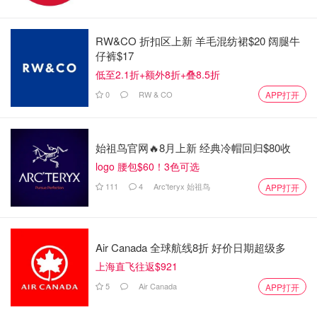
枕头、植物和相框等外卖商品：
RW&CO 折扣区上新 羊毛混纺裙$20 阔腿牛
仔裤$17
低至2.1折+额外8折+叠8.5折
0
RW & CO
APP打开
始祖鸟官网🔥8月上新 经典冷帽回归$80收
logo 腰包$60！3色可选
111
4
Arc'teryx 始祖鸟
APP打开
Air Canada 全球航线8折 好价日期超级多
迷你夹层餐厅就在瑞典熟食店的正上方，供应经典美食，如
上海直飞往返$921
热狗（1 加元）、肉桂面包和松饼（1.50加元）、冷冻酸奶
5
Air Canada
APP打开
甜筒冰淇淋（2加元）、纯素草莓版和越橘酱肉丸。此外，
还有新菜品，配以绿扁豆、咖喱酱、帕尔马干酪和芝麻菜或