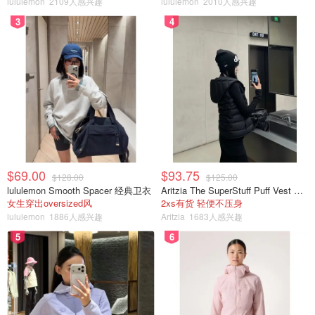
lululemon
2109人感兴趣
lululemon
2010人感兴趣
3
4
这些展示专注于紧凑型的房间，充分利用每一英寸的可用空
间，无论是垂直、水平甚至倾斜：
$69.00
$93.75
$128.00
$125.00
lululemon Smooth Spacer 经典卫衣
Aritzia The SuperStuff Puff Vest 轻盈亮面马甲
女生穿出oversized风
2xs有货 轻便不压身
lululemon
1886人感兴趣
Aritzia
1683人感兴趣
5
6
到 2030 年，宜家希望销售完全由回收或可再生材料制成的