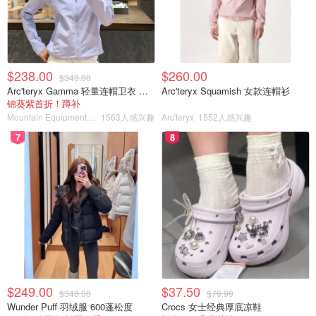
产品，例如这些环保篮子：
$238.00
$260.00
$340.00
Arc'teryx Gamma 轻量连帽卫衣 女款
Arc'teryx Squamish 女款连帽衫
锦葵紫首折！蹲补
Mountain Equipment Company
1563人感兴趣
Arc'teryx
1552人感兴趣
7
8
这个地方有更多种类的可持续产品，比如这个以冲浪者为灵
感的艺术品系列、布帽和不锈钢水瓶：
$249.00
$37.50
$348.00
$79.99
Wunder Puff 羽绒服 600蓬松度
Crocs 女士经典厚底凉鞋