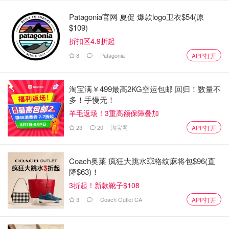
土豆沙拉（起价 5.49加元）：
Patagonia官网 夏促 爆款logo卫衣$54(原
$109)
折扣区4.9折起
8
Patagonia
APP打开
淘宝满￥499最高2KG空运包邮 回归！数量不
多！手慢无！
羊毛返场！3重高额保障叠加
23
20
淘宝网
APP打开
Coach奥莱 疯狂大跳水💥格纹麻将包$96(直
降$63)！
二楼还有很多空间展示区：
3折起！新款靴子$108
3
Coach Outlet CA
APP打开