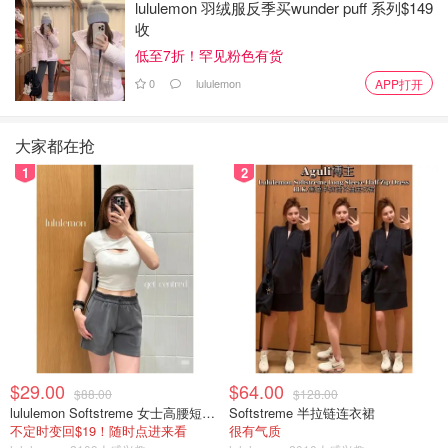
lululemon 羽绒服反季买wunder puff 系列$149
收
低至7折！罕见粉色有货
0
lululemon
APP打开
大家都在抢
1
2
$29.00
$64.00
$88.00
$128.00
lululemon Softstreme 女士高腰短裤 10cm
Softstreme 半拉链连衣裙
不定时变回$19！随时点进来看
很有气质