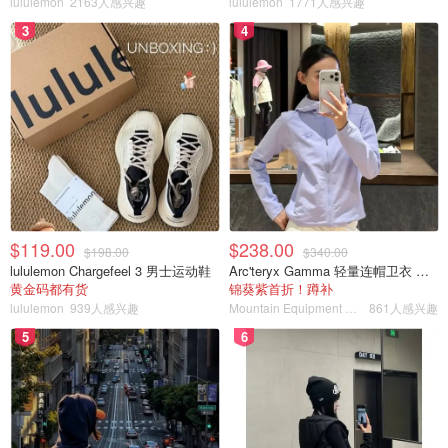
lululemon
2163人感兴趣
lululemon
1771人感兴趣
3
4
$119.00
$238.00
$198.00
$340.00
lululemon Chargefeel 3 男士运动鞋
Arc'teryx Gamma 轻量连帽卫衣 女款
黄金码都有货
锦葵紫首折！蹲补
lululemon
939人感兴趣
Mountain Equipment Company
861人感兴趣
5
6