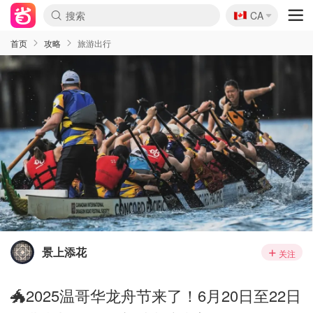
🇨🇦
CA
首页
攻略
旅游出行
景上添花
关注
🐲2025温哥华龙舟节来了！6月20日至22日