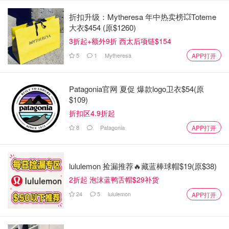
折扣升级：Mytheresa 年中热卖榜💥Toteme
原创之星
大衣$454 (原$1260)
3折起+额外9折 西太后项链$154
5
1
Mytheresa
APP打开
Patagonia官网 夏促 爆款logo卫衣$54(原
$109)
折扣区4.9折起
8
Patagonia
APP打开
lululemon 捡漏推荐🔥藏蓝棒球帽$19(原$38)
2折起 泡沫蓝鸭舌帽$29补货
24
5
lululemon
APP打开