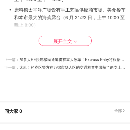
康科德太平洋广场设有手工艺品供应商市场、美食餐车
和本市最大的海滨露台（6 月 21/22 日，上午 10:00 至
晚上 8:30）
公共艺术项目（6月21日至22日）
展开全文
《并肩而行》30周年庆典及展馆（6月21/22日，上午
10:00至下午6:00）
上一篇：
加拿大EE快速移民通道将有重大改革！Express Entry将根据职业、语言或教育程度邀请候选人！
龙舟赛交通
下一篇：
太乱！约克区警方在万锦市华人区的交通检查中缴获了两支上膛的手枪！
公共交通
现在位于康科德太平洋广场体育场-唐人街轻轨站对面，距
离耶鲁镇圆屋站仅几步之遥。周六首班列车将于早上6:45送
达，周日则将于早上7:45送达。请访问www.translink.ca规
问大家
0
全部
划您的行程。
骑行