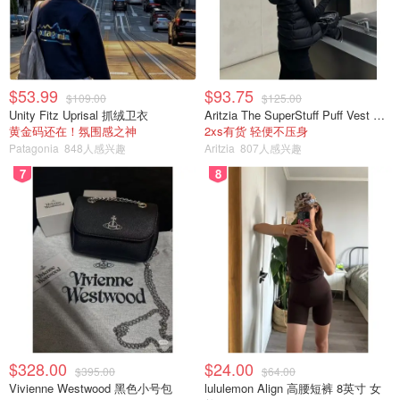
$53.99
$93.75
$109.00
$125.00
Unity Fitz Uprisal 抓绒卫衣
Aritzia The SuperStuff Puff Vest 轻盈亮面马甲
黄金码还在！氛围感之神
2xs有货 轻便不压身
Patagonia
848人感兴趣
Aritzia
807人感兴趣
7
8
$328.00
$24.00
$395.00
$64.00
Vivienne Westwood 黑色小号包
lululemon Align 高腰短裤 8英寸 女