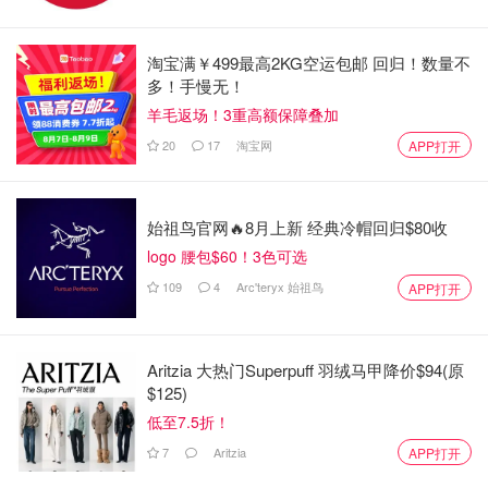
周末好去处：隐藏在温哥华周边的“小
九寨”为什么值得一去？
淘宝满￥499最高2KG空运包邮 回归！数量不
多！手慢无！
羊毛返场！3重高额保障叠加
来自土星的小碎冰
2.2w
20
17
淘宝网
APP打开
夏日烧烤攻略 | 盘点温哥华适合BBQ的
公园
始祖鸟官网🔥8月上新 经典冷帽回归$80收
logo 腰包$60！3色可选
红柚气泡酒
1.4w
109
4
Arc'teryx 始祖鸟
APP打开
Aritzia 大热门Superpuff 羽绒马甲降价$94(原
$125)
低至7.5折！
7
Aritzia
APP打开