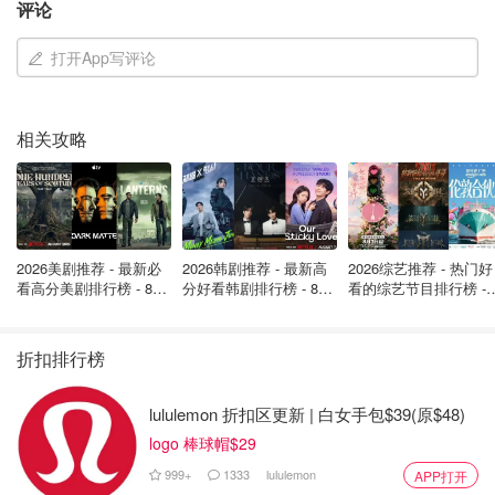
评论
学世界、溪畔社区中心和安迪·利文斯通公园外均设有自行
车停放处。由于游客人数众多，我们强烈建议您在进入活动
打开App写评论
场地前将自行车锁好。在海堤上骑行穿过场地的路线可能会
遇到绕行路线和下车区，感谢您的理解与配合。
相关攻略
停车
前往 Parq Vancouver，只需步行 5 分钟即可到达付费停车
场！
2026美剧推荐 - 最新必
2026韩剧推荐 - 最新高
2026综艺推荐 - 热门好
来源：
voiceonline
concorddragonboatfestival
封面：
看高分美剧排行榜 - 8月
分好看韩剧排行榜 - 8月
看的综艺节目排行榜 - 
最新: 《​​足球教练 》第
最新：丁海寅《我的荒
月最新:《​​伦敦合伙人
@dragonboatbc/Facebook，版权属原作者
四季回归！
糖恋爱 》上线❣️
回归啦
折扣排行榜
周末好去处：温哥华Hiking指南（附路
线推荐和徒步技巧盘点）
lululemon 折扣区更新 | 白女手包$39(原$48)
logo 棒球帽$29
来自土星的小碎冰
4.6w
1
999+
1333
lululemon
APP打开