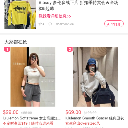
Stüssy 多伦多线下店 折扣季特卖会🔥全场
$35起薅
戳我看详细信息>>
4
dealmoon.ca
APP打开
大家都在抢
1
2
$29.00
$69.00
$88.00
$128.00
lululemon Softstreme 女士高腰短裤 10cm
lululemon Smooth Spacer 经典卫衣
不定时变回$19！随时点进来看
女生穿出oversized风