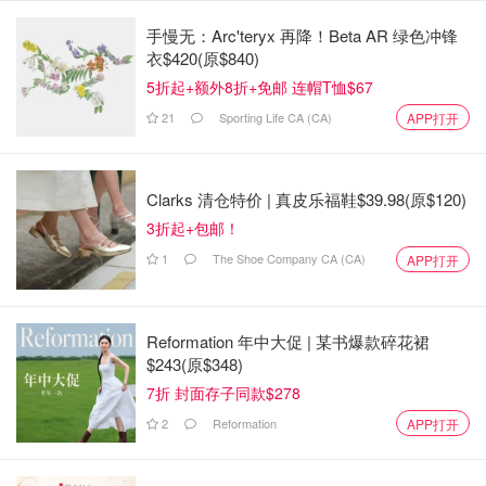
手慢无：Arc'teryx 再降！Beta AR 绿色冲锋
衣$420(原$840)
5折起+额外8折+免邮 连帽T恤$67
21
Sporting Life CA (CA)
APP打开
Clarks 清仓特价 | 真皮乐福鞋$39.98(原$120)
3折起+包邮！
1
The Shoe Company CA (CA)
APP打开
Reformation 年中大促 | 某书爆款碎花裙
$243(原$348)
7折 封面存子同款$278
2
Reformation
APP打开