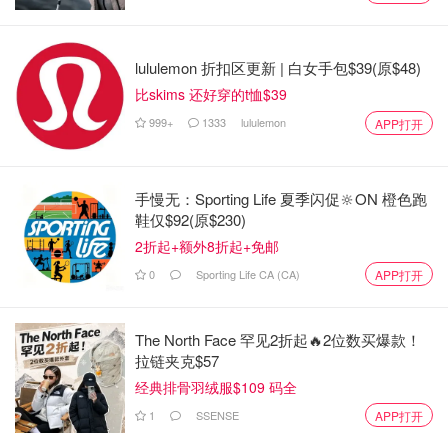
彩票诈骗 | 加拿大老夫妇以为中1850万
元彩票大奖，却被骗40万！
lululemon 折扣区更新 | 白女手包$39(原$48)
比skims 还好穿的t恤$39
Xxxiaoo
3289
999+
1333
lululemon
APP打开
多伦多2名华人客户在BMO银行无故损
手慢无：Sporting Life 夏季闪促🔆ON 橙色跑
失上万加元，只因无法证明欺诈性电
鞋仅$92(原$230)
子转账不是他们的错！
2折起+额外8折起+免邮
麦宝
3603
0
Sporting Life CA (CA)
APP打开
The North Face 罕见2折起🔥2位数买爆款！
拉链夹克$57
经典排骨羽绒服$109 码全
1
SSENSE
APP打开