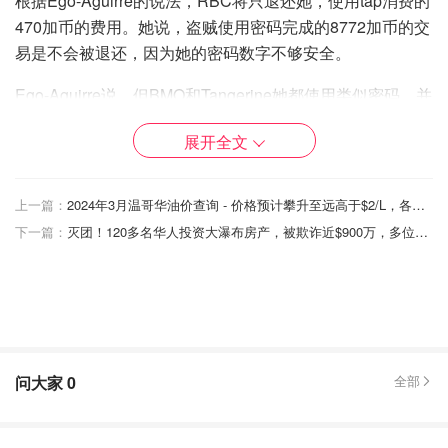
根据Ego-Aguirre的说法，RBC将只退还她，使用tap消费的
470加币的费用。她说，盗贼使用密码完成的8772加币的交
易是不会被退还，因为她的密码数字不够安全。
Ego-Aguirre说，但BMO和Tangerine她都使用类似密码，并
且在几天内退还了全部金额。
展开全文
她说，“在这次经历中，RBC对待我的方式加重了我作为犯
罪受害者的创伤，并进一步激发了我对欺骗、拒绝、背叛和
上一篇：
2024年3月温哥华油价查询 - 价格预计攀升至远高于$2/L，各地涨幅盘点+预测
痛苦的强烈感受。”
下一篇：
灭团！120多名华人投资大瀑布房产，被欺诈近$900万，多位老人退休金尽失！
Ego-Aguirre说，她使用该密码已超过20年，成为RBC的客
户已超过43年。
“我丈夫和我都已经退休了。我们是老年人，我们都靠养老
金生活。他们试图从我这里拿走的基本上是一年的退休
金，”她说。“在我们的家里，每一分钱都很重要。”
问大家
0
全部
加拿大皇家银行在给多伦多CTV新闻的一份声明中说，“在
所有（欺诈）情况下，我们在整个过程中与客户合作，并让