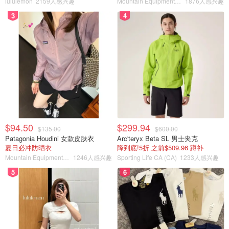
lululemon
2159人感兴趣
Mountain Equipment Company
1876人感兴趣
3
4
$94.50
$299.94
$135.00
$600.00
Patagonia Houdini 女款皮肤衣
Arc'teryx Beta SL 男士夹克
夏日必冲防晒衣
降到底!5折 之前$509.96 蹲补
Mountain Equipment Company
1246人感兴趣
Sporting Life CA (CA)
1233人感兴趣
5
6