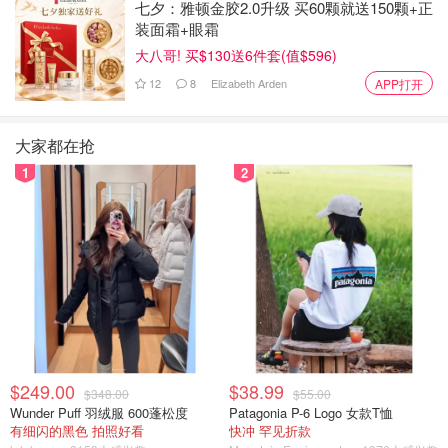
七夕：雅顿金胶2.0升级 买60颗就送150颗+正
装面霜+眼霜
大八哥! 买$130送6件套(值$596)
12
8
Elizabeth Arden
APP打开
大家都在抢
1
2
$249.00
$38.99
$348.00
$55.00
Wunder Puff 羽绒服 600蓬松度
Patagonia P-6 Logo 女款T恤
有细闪的黑色 拍照好看
快冲 罕见折款