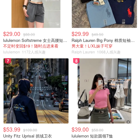
$29.00
$29.99
$88.00
$49.50
lululemon Softstreme 女士高腰短裤 10cm
Ralph Lauren Big Pony 棉质短袖T恤
不定时变回$19！随时点进来看
男大童！L/XL妹子可穿
lululemon
1172人感兴趣
Ralph Lauren
1068人感兴趣
7
8
$53.99
$39.00
$109.00
$58.00
Unity Fitz Uprisal 抓绒卫衣
lululemon 短款圆领T恤