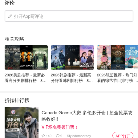
评论
他们了解情况，就像我们在本案中这样做的一样。”
打开App写评论
“客户应该选择一个他们容易记住的密码，但要避免别人可
能猜到的数字和字母，如你的出生日期、电话号码或地
址。”
相关攻略
该银行表示，由于隐私问题，他们不会对Ego-Aguirre的情
况作出任何进一步评论。
“我觉得我被我在过去43年里信任的机构所辜负了，”Ego-
2026美剧推荐 - 最新必
2026韩剧推荐 - 最新高
2026综艺推荐 - 热门好
Aguirre最后说到。
看高分美剧排行榜 - 8月
分好看韩剧排行榜 - 8月
看的综艺节目排行榜 - 
最新: 《​​足球教练 》第
最新：丁海寅《我的荒
月最新:《​​伦敦合伙人
新闻来源：
CTV News
封面: CTV News 版权属于原作者
四季回归！
糖恋爱 》上线❣️
回归啦
折扣排行榜
警方查获数千枚假硬币，68岁华裔男
Canada Goose大鹅 多伦多开仓 | 超全抢票攻
子被捕！近期市面假币的数量有所增
略收好!!
加，教你如何辨别伪钞假钱！
VIP场免费领门票！
是不是有鸡腿吃
4335
140
9
Styledemocracy
APP打开