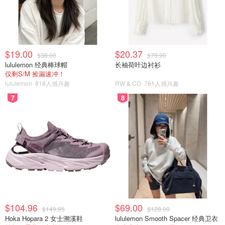
$19.00
$20.37
$38.00
$79.90
lululemon 经典棒球帽
长袖荷叶边衬衫
仅剩S/M 捡漏速冲！
lululemon
818人感兴趣
RW & CO
781人感兴趣
7
8
$104.96
$69.00
$149.95
$128.00
Hoka Hopara 2 女士溯溪鞋
lululemon Smooth Spacer 经典卫衣