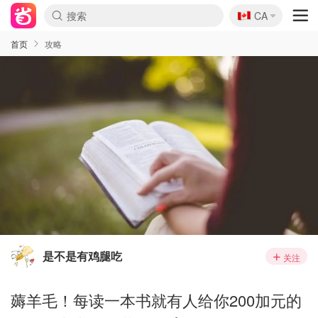
🇨🇦
CA
首页
攻略
是不是有鸡腿吃
关注
薅羊毛！每读一本书就有人给你200加元的