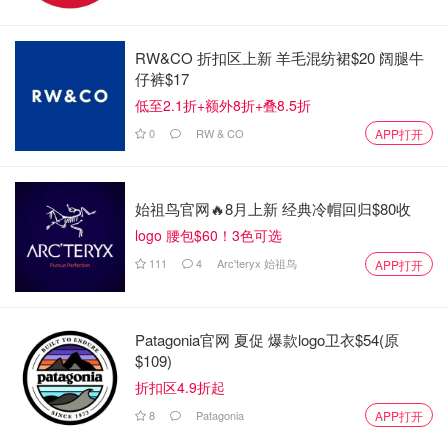
RW&CO 折扣区上新 羊毛混纺裙$20 阔腿牛
仔裤$17
低至2.1折+额外8折+叠8.5折
0
RW & CO
APP打开
始祖鸟官网🔥8月上新 经典冷帽回归$80收
logo 腰包$60！3色可选
111
4
Arc'teryx 始祖鸟
APP打开
Patagonia官网 夏促 爆款logo卫衣$54(原
$109)
折扣区4.9折起
8
Patagonia
APP打开