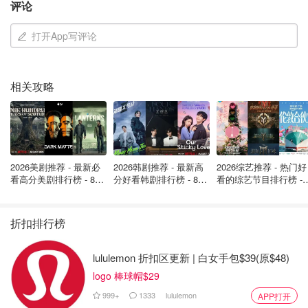
评论
OOliviaZZ
9053
打开App写评论
相关攻略
2026美剧推荐 - 最新必
2026韩剧推荐 - 最新高
2026综艺推荐 - 热门好
看高分美剧排行榜 - 8月
分好看韩剧排行榜 - 8月
看的综艺节目排行榜 - 
原创之星
最新: 《​​足球教练 》第
最新：丁海寅《我的荒
月最新:《​​伦敦合伙人
四季回归！
糖恋爱 》上线❣️
回归啦
折扣排行榜
lululemon 折扣区更新 | 白女手包$39(原$48)
logo 棒球帽$29
999+
1333
lululemon
APP打开