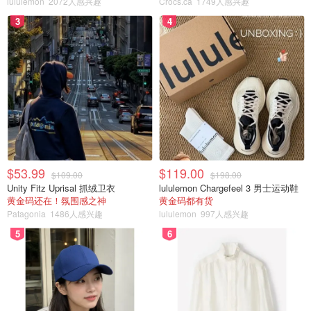
lululemon
2072人感兴趣
Crocs.ca
1749人感兴趣
3
4
$53.99
$119.00
$109.00
$198.00
Unity Fitz Uprisal 抓绒卫衣
lululemon Chargefeel 3 男士运动鞋
黄金码还在！氛围感之神
黄金码都有货
Patagonia
1486人感兴趣
lululemon
997人感兴趣
5
6