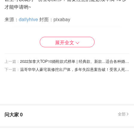
才能申请哟~
来源：
dailyhive
封面：pixabay
北美教科书超贵怎么破？五招教你买
展开全文
便宜教材！
加国铲屎官
1.8w
上一篇：
2022加拿大TOP10婚鞋款式榜单 | 经典款、新款...适合各种婚礼风格的婚鞋款式推荐！
下一篇：
温哥华华人豪宅装修挖出尸体，多年失踪悬案告破！受害人死因成谜，家属却没得到满意结果！
多伦多中文书店推荐 - 经典名著、畅销
小说、儿童学中文，最全中文书购买
攻略！
名字加载中
2.8w
1
问大家
0
全部
如何提高孩子英文阅读能力？这些免
费网络资源先收好