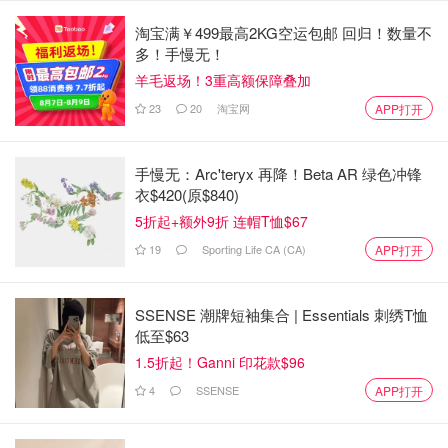
淘宝满￥499最高2KG空运包邮 回归！数量不
多！手慢无！
羊毛返场！3重高额保障叠加
23
20
淘宝网
APP打开
手慢无：Arc'teryx 再降！Beta AR 绿色冲锋
衣$420(原$840)
5折起+额外9折 连帽T恤$67
19
Sporting Life CA (CA)
APP打开
SSENSE 潮牌短袖集合 | Essentials 刺绣T恤
低至$63
1.5折起！Ganni 印花款$96
4
SSENSE
APP打开