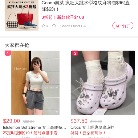
Coach奥莱 疯狂大跳水💥格纹麻将包$96(直
降$63)！
3折起！新款靴子$108
3
Coach Outlet CA
APP打开
大家都在抢
1
2
$29.00
$37.50
$88.00
$79.99
lululemon Softstreme 女士高腰短裤 10cm
Crocs 女士经典厚底凉鞋
不定时变回$19！随时点进来看
补货！云朵葡萄冰！