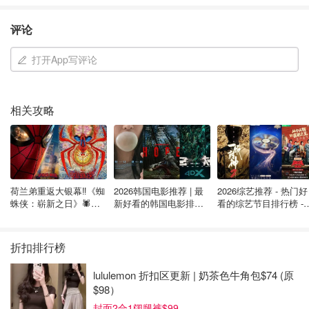
活，并走上找工作的正轨。“我想在找工作的时候知道如何
最好地管理我的钱。在多伦多找一份网络的工作难吗？我现
评论
在应该在自由职业者的基础上再找一份兼职来存更多的钱
打开App写评论
嘛？”他问。
除了在跑步爱好上的花费外，他还花一点钱在电子游戏上，
以及每月与朋友一起去卡拉 OK 玩几次。
相关攻略
“我已经 30 多岁了，我也想把欠父母的 20,000 加元还给他
们，然后找到工作并搬出去。”他说。
我们请Lee分享一周的支出，以更好地了解他的财务状况。
荷兰弟重返大银幕‼️《蜘
2026韩国电影推荐 | 最
2026综艺推荐 - 热门好
蛛侠：崭新之日》🕷️北
新好看的韩国电影排行
看的综艺节目排行榜 - 
美热映中❣️阵容豪华✨🤩
榜，必看盘点！8月最
月最新:《​​披荆斩棘
新！(持续更新）
2026》回归啦
折扣排行榜
lululemon 折扣区更新 | 奶茶色牛角包$74 (原
$98）
封面2合1阔腿裤$99