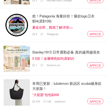
Lee 正在从安省北部一家酒店的前台工作转变为在多伦多的
2
Michael Kors Canada
APP打开
敲代码的工作。他正在学习一门编程课程，他想了解在多伦
多找到一份网络工作是否很难。坦率地说，我认为没有比现
抢！Patagonia 海量好价！爆款logo卫衣
在开始寻找工作更好的方法了。即使他现在不申请或不参加
$54(原$109)
任何面试，他也可能了解这份工作的内容有什么，以及他在
夏促在即，戳我了解详情>>
工作中可能获得什么样的收入。或者，他在等待的期间需要
8
Patagonia
APP打开
做什么其他事情来补充他的知识。
他有 5,000 加元的积蓄，没有债务，但他的父母支付了他
Stanley1913 日常通勤必备 真的越用越喜欢
20,000 加元编码课程的费用。他希望有一天能回报他们。
5.5折！金珊瑚色$29(原$52)
我会鼓励他与父母就还款问题坦诚交谈，以了解他们的期
1
Amazon.ca
APP打开
望。
最好直接与家人讨论金钱问题，以避免任何可能导致日
后出现模棱两可的问题。
一旦他了解了自己的潜在收入以及与父母的还款时间表，这
本周已更新：lululemon 新品区 scuba修身款
大改版！
将有助于他制定预算。他很幸运，因为他能以每月 250 加
“大屁股”包包$268
元的房租与他的兄弟同住一年。但当Lee将多伦多的租金与
安省北部的租金进行比较时，他可能会感到震惊。从现在开
416
146
lululemon
APP打开