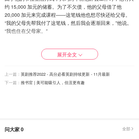
约 15,000 加元的储蓄。为了不欠债，他的父母借了他
20,000 加元来完成课程——这笔钱他也想尽快还给父母。
“我的父母先帮我付了这笔钱，然后我会逐渐回来，”他说。
“我也住在父母家。”
现在，搬到多伦多附近后，他的支出增加了，
目前他的积蓄
已降至 5,000 加元，——由于他的跑步的爱好，从食物到运
展开全文
动装备，都花了很多钱。
同时因为他在父母家吃和住，他开
始意识到自己变得“太舒服了”，而且变得依赖父母。
上一篇：
英剧推荐2022 - 高分必看英剧持续更新 - 11月最新
所以，他决定在下个月与他的哥哥一起搬到多伦多市中心，
下一篇：
推书官 | 美可能吸引人，但丑更有趣
尽量的变得更加独立。
“我哥哥有一份高薪工作，可以独自
支付抵押贷款，让我搬进来住一年其实是帮我一个忙。同
时，因为我还没有工作，
我每月只需支付 250 加元。
”他
说。
他希望自己搬到市中心并需支付更多的钱——而不是呆在家
问大家
0
全部
里被宠坏——这样的改变将帮助他了解如何管理自己的生