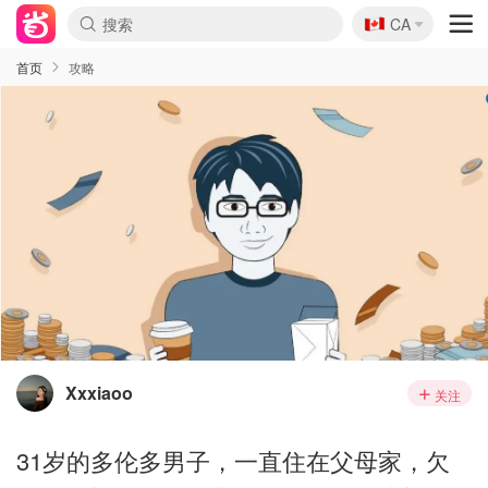
🇨🇦
CA
首页
攻略
Xxxiaoo
关注
31岁的多伦多男子，一直住在父母家，欠