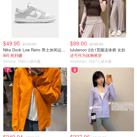
$49.95
$99.00
$150.00
$148.00
Nike Dunk Low Retro 男士休闲运动鞋
lululemon 2合1宽腿连体裤 女款
8码 抢到赚
还可作为抹胸裤穿
第 1 周支出：495 加元 第 2 周支出：587 加元
Simons
1682人感兴趣
lululemon
1627人感兴趣
7
8
结论：他的花费支出增加
“我看到我一周的支出时很震惊，”Lee说。 “我从来不知道事
情发展得这么快。”Lee 补充说，看看他每月的收入是多
少，他的收入不是很稳定，因为他是自由职业者，这让他对
自己的财务状况有了新的认识。
“我没那么节俭，即使我不是每天出去吃饭，”他分享道。
他
希望在日常生活中控制的一件事是学习如何做简单的饭菜，
$249.94
$237.96