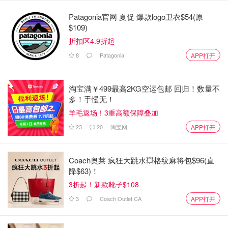
Patagonia官网 夏促 爆款logo卫衣$54(原
司机注意！多伦多将在March Break春
$109)
假期间严打4类交通违规行为🚦！
折扣区4.9折起
8
Patagonia
APP打开
OOliviaZZ
2127
淘宝满￥499最高2KG空运包邮 回归！数量不
多！手慢无！
羊毛返场！3重高额保障叠加
23
20
淘宝网
APP打开
Coach奥莱 疯狂大跳水💥格纹麻将包$96(直
降$63)！
3折起！新款靴子$108
3
Coach Outlet CA
APP打开