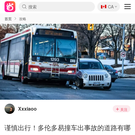
🇨🇦
CA
首页
攻略
Xxxiaoo
关注
谨慎出行！多伦多易撞车出事故的道路有哪