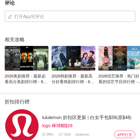
评论
Steeles 和 King 也是行人 KSI 的高发地带。
在前十名中，
只有 King Street 的行人 KSI 的报告不到 100 条。
打开App写评论
数据确实强调了市中心居民与周边城市不同的通勤习惯，据
报道，市中心的KSI 的名单较多，因为市中心的骑车率要高
相关攻略
得多。
从 2006 年到 2020 年，Dundas 是骑自行车者最危险的街
道，有 50 个 KSI，紧随其后的是 Queen，有 48 个，King
有 45 个，Bloor 有 42 个。
排名靠后的是，College 报告了
2026美剧推荐 - 最新必
2026韩剧推荐 - 最新高
2026综艺推荐 - 热门好
28 个 KSI，Yonge 有 26 个，还有 23 个为Spadina。
看高分美剧排行榜 - 8月
分好看韩剧排行榜 - 8月
看的综艺节目排行榜 - 
最新: 《​​足球教练 》第
最新：丁海寅《我的荒
月最新:《​​伦敦合伙人
Danforth、Dufferin、Bay 和 Lake Shore 都发生了 22 起事
四季回归！
糖恋爱 》上线❣️
回归啦
件。
折扣排行榜
Elliott在他的通讯中承认，他的统计名单里有一些注意事
lululemon 折扣区更新 | 白女手包$39(原$48)
项，比如街道名称的书写方式不一致。
logo 棒球帽$29
为了解决这个问题，他把Eglinton East 和 West这样的街
999+
1333
lululemon
APP打开
道结合起来，这就增加了一个额外的警告:即较长的主干道