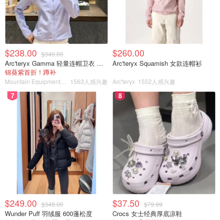
$238.00
$260.00
$340.00
Arc'teryx Gamma 轻量连帽卫衣 女款
Arc'teryx Squamish 女款连帽衫
锦葵紫首折！蹲补
Mountain Equipment Company
1563人感兴趣
Arc'teryx
1552人感兴趣
7
8
$249.00
$37.50
$348.00
$79.99
Wunder Puff 羽绒服 600蓬松度
Crocs 女士经典厚底凉鞋