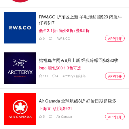
更有可能位居榜首，
他承认，按照每公里的道路进行分析将
提供更多的帮助。
RW&CO 折扣区上新 羊毛混纺裙$20 阔腿牛
仔裤$17
尽管如此，这些名单提供的分析会比 CAA 年度民意调查更
低至2.1折+额外8折+叠8.5折
清晰，
其中多伦多的街道从客观上来说是最差的。
0
RW & CO
APP打开
来源：
blogTo
封面：blogTo
始祖鸟官网🔥8月上新 经典冷帽回归$80收
四月是分心驾驶月？85% 安省司机承
logo 腰包$60！3色可选
认开车时看手机！
111
4
Arc'teryx 始祖鸟
APP打开
Xxxiaoo
2077
Air Canada 全球航线8折 好价日期超级多
多伦多测速摄像头位置 - 2月更新 - 附
上海直飞往返$921
75个全新摄像头地点！
5
Air Canada
APP打开
省钱君
1.5w
5