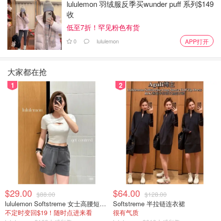
lululemon 羽绒服反季买wunder puff 系列$149
收
低至7折！罕见粉色有货
0
lululemon
APP打开
大家都在抢
1
2
$29.00
$64.00
$88.00
$128.00
lululemon Softstreme 女士高腰短裤 10cm
Softstreme 半拉链连衣裙
不定时变回$19！随时点进来看
很有气质