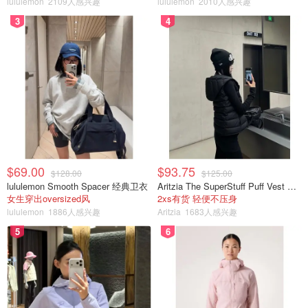
lululemon
2109人感兴趣
lululemon
2010人感兴趣
3
4
$69.00
$93.75
$128.00
$125.00
lululemon Smooth Spacer 经典卫衣
Aritzia The SuperStuff Puff Vest 轻盈亮面马甲
女生穿出oversized风
2xs有货 轻便不压身
lululemon
1886人感兴趣
Aritzia
1683人感兴趣
5
6